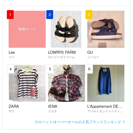
商品はいつ頃ご購入された商品でしょうか？春夏もの、秋冬もの、ど
ちらか知りたいのでお教え頂ければ幸いです。宜しくお願い致しま
す。
1
2
3
hiropom
- 8年弱前
かしこまりました。
ご返答頂き有り難うございました。
Lee
LOWRYS FARM
GU
もふもふ
- 8年弱前
リー
ローリーズファーム
ジーユー
4
5
6
コメントありがとうございます！
大変申し訳ございません。
出品したばかりなのと、売れなければ自分で使おうと思っておりまし
て、5000円へのお値下げは考えておりません😣
モン
- 8年弱前
出品者
ZARA
IENA
L'Appartement DEUXIEME CLASSE
ザラ
イエナ
アパルトモンドゥーズィエムクラス
コメント失礼致します。
サロペット/オーバーオールの人気ブランドランキング
大変失礼ですが、5000円程でお譲り頂くことは可能でしょうか？