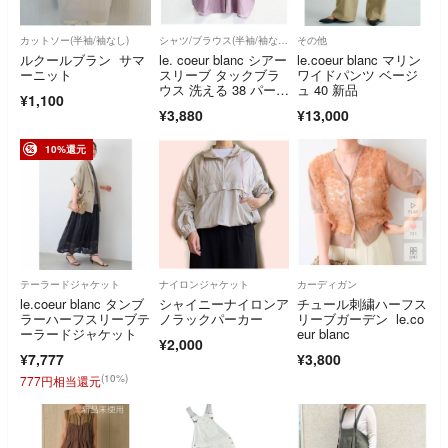
カットソー(半袖/袖なし)
シャツ/ブラウス(半袖/袖なし)
その他
ルクールブラン サマ
le. coeur blanc シアー
le.coeur blanc マリン
ーニット
スリーブ タックブラ
ワイドパンツ ベージ
ウス 洗える 38 パープ
ュ 40 新品
¥1,100
ル 体系カバー ルクー
¥3,880
¥13,000
ルブラン
10%還元
テーラードジャケット
ナイロンジャケット
カーディガン
le.coeur blanc タンブ
シャイニーナイロンア
チュール刺繍ハーフス
ラーハーフスリーブテ
ノラックパーカー
リーブガーデン le.co
ーラードジャケット
eur blanc
¥2,000
¥7,777
¥3,800
(10%)
777円相当還元