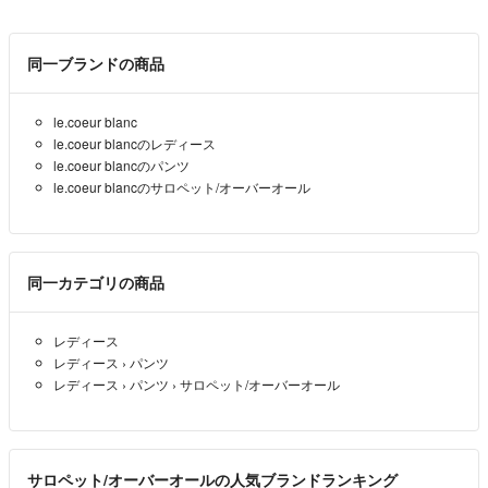
hiropom
- 8年弱前
同一ブランドの商品
よろしくご検討ください^_^
le.coeur blanc
モン
- 8年弱前
出品者
le.coeur blancのレディース
le.coeur blancのパンツ
こちらこそ、丁寧にお返事頂きまして誠にありがとうございました。
le.coeur blancのサロペット/オーバーオール
引き続き検討させて頂きますので、宜しくお願い致します。
hiropom
- 8年弱前
同一カテゴリの商品
ご質問ありがとうございます！
８月末ごろに販売になったものを購入したと記憶しております。
レディース
秋冬物になるかと思いますが参考までに、
レディース
›
パンツ
素材はポリエステル100パーセントです。
レディース
›
パンツ
›
サロペット/オーバーオール
モン
- 8年弱前
出品者
突然のコメント失礼致します。現在購入を検討しています。こちらの
サロペット/オーバーオールの人気ブランドランキング