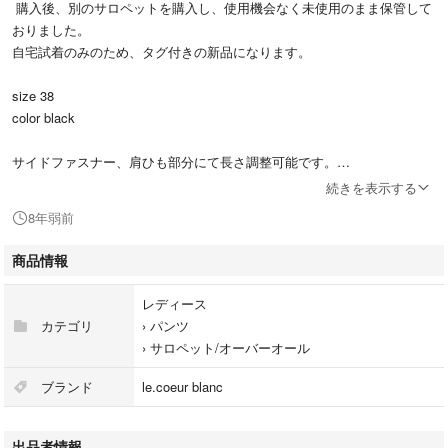
購入後、別のサロペットを購入し、使用機会なく未使用のまま保管して
おりました。
自宅試着のみのため、タグ付きの新品になります。
size 38
color black
サイドファスナー、肩ひも部分にて長さ調整可能です。
購入時14000円程でした★
続きを表示する
自宅保管のため、ご理解いただける方よろしくお願いします(^ ^)
8年弱前
商品情報
レディース
カテゴリ
›
パンツ
›
サロペット/オーバーオール
ブランド
le.coeur blanc
出品者情報
KBF