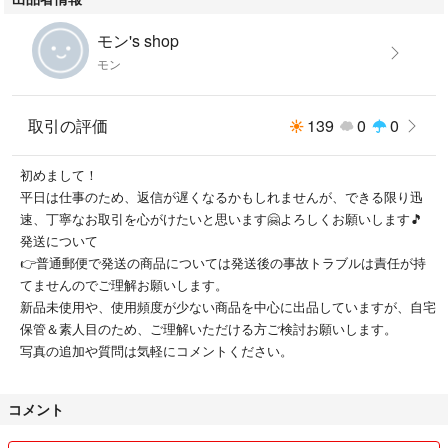
アーバンリサーチ
モン's shop
ナノユニバース
モン
スローブイエナ
アパートバイローリーズ
ユナイテッドアローズ
取引の評価
139
0
0
初めまして！
平日は仕事のため、返信が遅くなるかもしれませんが、できる限り迅
速、丁寧なお取引を心がけたいと思います🤗よろしくお願いします🎵
発送について
👉普通郵便で発送の商品については発送後の事故トラブルは責任が持
てませんのでご理解お願いします。
新品未使用や、使用頻度が少ない商品を中心に出品していますが、自宅
保管＆素人目のため、ご理解いただける方ご検討お願いします。
写真の追加や質問は気軽にコメントください。
コメント