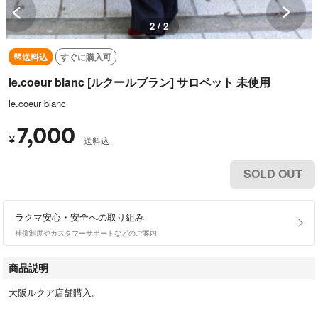
2 / 2
送料込
すぐに購入可
le.coeur blanc [ルクールブラン] サロペット 未使用
le.coeur blanc
7,000
¥
送料込
SOLD OUT
ラクマ安心・安全への取り組み
補償制度やカスタマーサポートなどのご案内
商品説明
大阪ルクア店舗購入。