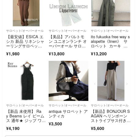
サロペット/オーバーオール
サロペット/オーバーオール
サロペット/オーバーオール
【最安値】ESICA エ
【美品】アパルトモ
ito fukuoka free way s
シカ 新品 リネンシャ
ン ユニオンランチ オ
alopette《linen》 サ
ーリングサロペッ
ーバーオール サロペ
ロペット カーキ リ
ト ブラウン
ット 白 つなぎ 別注
ネン
¥1,980
¥13,800
¥13,200
サロペット/オーバーオール
サロペット/オーバーオール
サロペット/オーバーオール
【新品 未使用】 Ra
antiqua サロペット ア
【新品】BONJOUR S
y Beams レイ ビーム
ンティカ
AGAN ヘリンボーン
ス 通年★ ジップ ワイ
ストライプサス付きパ
¥3,500
ド パッチ ポケット オ
ンツ
¥4,190
¥5,600
ーバーオール Sz.0 レ
ディース 黒