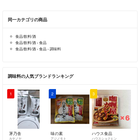
店主敬白
[品名] 調合七色唐辛子
同一カテゴリの商品
[包装形態] アルミ蒸着ラミネート袋
食品/飲料/酒
食品/飲料/酒
›
食品
[内容量] 約70g、約50g、他各種
食品/飲料/酒
›
食品
›
調味料
[材料] 唐辛子、陳皮、青海苔、白ごま
山椒、麻の実、焙煎唐辛子、
柚子粉末、ガーリックパウダー
調味料の人気ブランドランキング
ハバネロ、ブートジョロキア
キャロライナリーパー
1
2
3
和歌山県有田川町特産「ぶどう山椒」
八重山諸島特産「島胡椒（ピパーチ）」など
各地の名産品も御座います。
※個別の調合により材料の選択やその
茅乃舎
味の素
ハウス食品
調合比率が変わります。
カヤノヤ
アジノモト
ハウスショクヒン