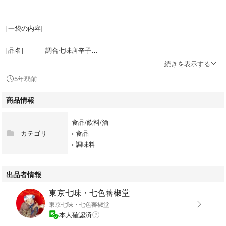
[一袋の内容]
[品名] 調合七味唐辛子
[包装形態] アルミ蒸着ラミネート袋
続きを表示する
[内容量] 約80g
5年弱前
[材料] 唐辛子、陳皮、青海苔、白ごま
山椒、麻の実、焙煎唐辛子、他
商品情報
[保存] 製品到着後、速やかに冷凍庫
での保存をお願い致します。
食品/飲料/酒
常温での保存はお控え下さい。
カテゴリ
›
食品
›
調味料
出品者情報
東京七味・七色蕃椒堂
東京七味・七色蕃椒堂
本人確認済