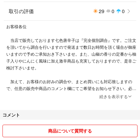
取引の評価
29
0
0
お客様各位
当店で販売しております七色唐辛子は『完全個別調合』です。ご注文
を頂いてから調合を行いますので発送まで数日お時間を頂く場合が御座
いますので予めご承知おき下さいませ。また、山椒の香りの定番から柚
子入りやにんにく風味に加え激辛商品も充実しておりますので、是非ご
検討下さいませ。
加えて、お客様のお好みの調合や、まとめ買いにも対応致しますの
で、任意の販売中商品のコメント欄にてご希望をお知らせ下さい。必要
に応じまして「専用商品」を準備させて頂きます。
続きを表示する
更に、店舗様用の業務用商品も対応させて頂きますので、コメント欄
コメント
にてお申し付け下さいませ。
どうぞ宜しくお願い申し上げます。
商品について質問する