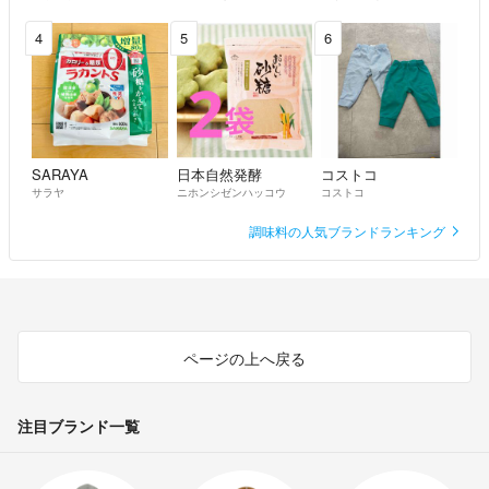
[保存] 製品到着後、速やかに冷凍庫
4
5
6
での保存をお願い致します。
常温での保存はお控え下さい。
SARAYA
日本自然発酵
コストコ
サラヤ
ニホンシゼンハッコウ
コストコ
調味料の人気ブランドランキング
ページの上へ戻る
注目ブランド一覧