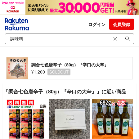
ログイン
会員登録
調合七色唐辛子（80g）『辛口の大辛』
¥1,200
SOLDOUT
「調合七色唐辛子（80g）『辛口の大辛』」に近い商品