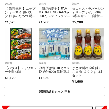
調味料
調味料
調味料
【 送料無料 】ニップ
【新品未開封】FAMI
☆エクストラバージン
ン オーマイ 和パス
MACAFE SUGAR3g×
オリーブオイル 682g
タ 好きのための 明太
300入 スティックシュ
×④本セット 合計272
子かるぼなーら（2食
ガー
8g
¥1,520
¥1,200
¥5,200
入）× 6袋 セット
調味料
調味料
調味料
【ハウス】ジャワカレ
沖縄 天然塩 100g x 6
かどや製油 金印純正
ー中辛×3箱
袋 合計600g 浜比嘉塩
ごま油 ２００ｇ 3本
セット
¥1,120
¥1,930
¥1,600
関連商品をもっと見る
SOLD OUT