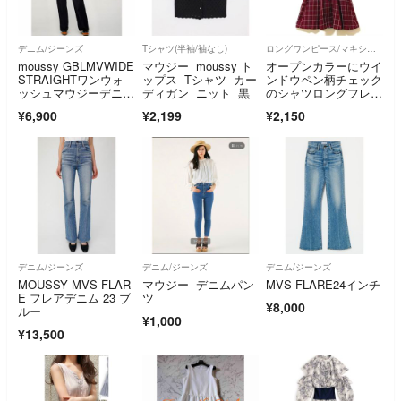
デニム/ジーンズ
Tシャツ(半袖/袖なし)
ロングワンピース/マキシワンピース
moussy GBLMVWIDE
マウジー moussy ト
オープンカラーにウイ
STRAIGHTワンウォ
ップス Tシャツ カー
ンドウペン柄チェック
ッシュマウジーデニム
ディガン ニット 黒
のシャツロングフレア
23
ワンピース
¥6,900
¥2,199
¥2,150
デニム/ジーンズ
デニム/ジーンズ
デニム/ジーンズ
MOUSSY MVS FLAR
マウジー デニムパン
MVS FLARE24インチ
E フレアデニム 23 ブ
ツ
¥8,000
ルー
¥1,000
¥13,500