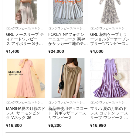
ロングワンピース/マキシワンピース
ロングワンピース/マキシワンピース
ロングワンピース/マキシワンピース
GRL ノースリーブ テ
FOXEY NYフォクシ
GRL 花柄ケープカラ
ィアードワンピー
ーニューヨーク 爽や
ーショルダーオープン
ス アイボリー Sサイ
かサッカー生地のティ
プリーツワンピース[a
ズ
アードワンピース
l148]
¥1,400
¥24,000
¥4,000
ロングワンピース/マキシワンピース
ロングワンピース/マキシワンピース
ロングワンピース/マキシワンピース
MARIHA夏の月影のド
新品未使用ディスコー
マリハ 夏の月影のド
レス サーモンピン
ト 衿ギャザーノース
レス コットン ノース
ク Vネック 36
リワンピース
リーブ ワンピース パ
ープル インド製
¥16,800
¥6,200
¥16,990