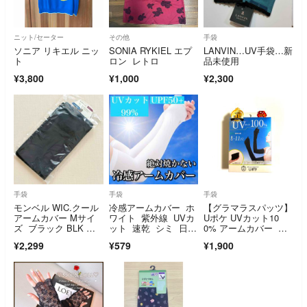
ニット/セーター
その他
手袋
ソニア リキエル ニッ
SONIA RYKIEL エプ
LANVIN…UV手袋…新
ト
ロン レトロ
品未使用
¥3,800
¥1,000
¥2,300
手袋
手袋
手袋
モンベル WIC.クール
冷感アームカバー ホ
【グラマラスパッツ】
アームカバー Mサイ
ワイト 紫外線 UVカ
Uポケ UVカット10
ズ ブラック BLK 女
ット 速乾 シミ 日焼
0% アームカバー ブ
性用
け防止 手袋
ラック ロングタイプ
¥2,299
¥579
¥1,900