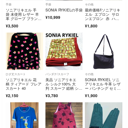
手袋
手袋
その他
ソニアリキエル 手
SONIA RYKIELの手袋
最終価格‼︎ソニアリキ
袋 未使用 レザー 羊
エル エプロン サロ
¥10,999
革 グローブ ブラン
ンエプロン 赤 ハー
ド 小物 レディース ネ
ト ハート柄 赤×黒
¥3,500
¥1,800
イビー Sonia Rykiel
ひざ丈スカート
バンダナ/スカーフ
その他
ソニアリキエル 花
美品 ソニアリキエ
SONIA RYKIEL ソニ
柄 ティアード フレア
ル シルク100% 大
アリキエル 牛革 レザ
スカート 40
判 スカーフ 総柄 シフ
ー パンチング セミシ
ォン 薄手
ョルダー バッグ 黒 ■
¥2,150
¥3,780
¥1,900
■ レディース