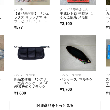
シール
ノート/メモ帳/ふせん
シ
【新品未開封】 サンエ
平成レトロ 当時物 に
カ
サ
ックス リラックマ キ
ゃんこ飯店 メモ帳
ー
セ
ラっとぷくぷくエアー
っ
¥3,100
シール シャカシャカシ
ル
¥577
¥1
ール カプセルシール 2
点セット
ペンケース/筆箱
ペンケース/筆箱
ペ
ー
新品未使用 サンスタ
ペンケース マルチケ
ス
ー文具 ペンケース GE
ース5
オ
ARS PACK ブラック
ー
¥1,700
箱
¥1,880
¥1
関連商品をもっと見る