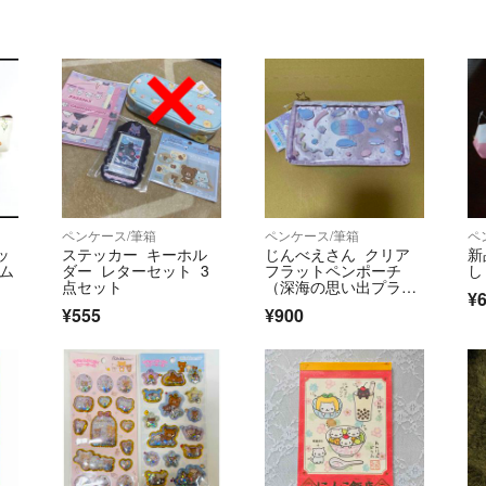
ペンケース/筆箱
ペンケース/筆箱
ペ
ッ
ステッカー キーホル
じんべえさん クリア
新
リム
ダー レターセット 3
フラットペンポーチ
し
点セット
（深海の思い出プラネ
¥
タリウム）
¥555
¥900