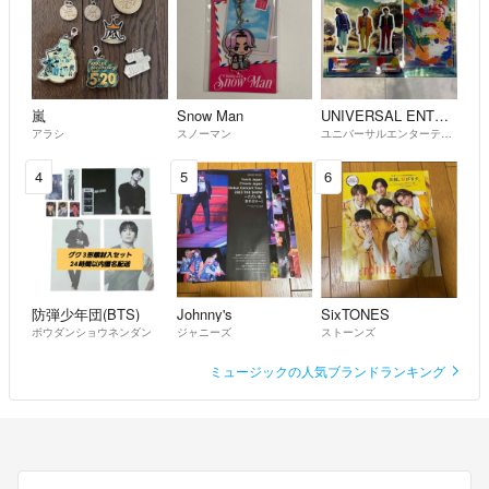
嵐
Snow Man
UNIVERSAL ENTERTAINMENT
アラシ
スノーマン
ユニバーサルエンターテインメント
4
5
6
防弾少年団(BTS)
Johnny's
SixTONES
ボウダンショウネンダン
ジャニーズ
ストーンズ
ミュージックの人気ブランドランキング