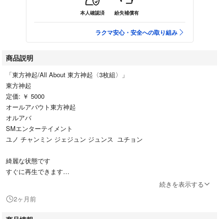
本人確認済
紛失補償有
ラクマ安心・安全への取り組み
商品説明
「東方神起/All About 東方神起〈3枚組〉」
東方神起
定価: ￥ 5000
オールアバウト東方神起
オルアバ
SMエンターテイメント
ユノ チャンミン ジェジュン ジュンス ユチョン
綺麗な状態です
すぐに再生できます
続きを表示する
#はれ専用タグ盗用禁止映像DVD音楽CD
2ヶ月前
他同梱まとめ買いはお値引きいたします。