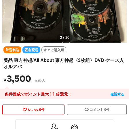
2 / 20
送料込
匿名配送
すぐに購入可
美品 東方神起/All About 東方神起〈3枚組〉DVD ケース入
オルアバ
3,500
¥
送料込
11
条件達成でポイント最大
倍還元！
確認する
いいね 0件
コメント 0件