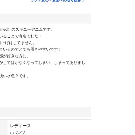
ラクマ安心・安全への取り組み
ldschmied〉のスキニーデニムです。
いることで有名でした！
裾上げはしてません。
ているのでとても履きやすいです！
感が好きな方に。
がしてはかなくなってしまい、しまってありまし
浅い水色？です。
レディース
›
パンツ