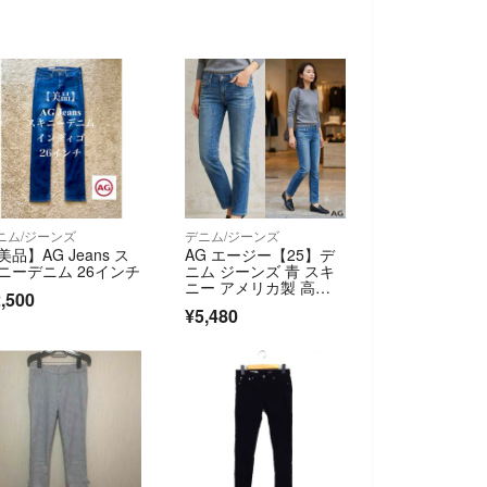
ニム/ジーンズ
デニム/ジーンズ
美品】AG Jeans ス
AG エージー【25】デ
ニーデニム 26インチ
ニム ジーンズ 青 スキ
ニー アメリカ製 高級
,500
感 希少
¥5,480