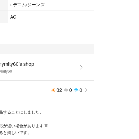
›
デニム/ジーンズ
AG
nymity60's shop
ymity60
32
0
0
品することにしました。
が遅い場合があります🙇‍♀️
ると嬉しいです。