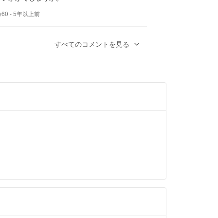
y60
- 5年以上前
ます＾＾
すべてのコメントを見る
いますが、3300円へのお値引きは可能でしょ
とうございます！お返信遅くなりました。
タイプです。後ほど何センチか測りますね。
いぶ昔なので定かではありませんが2014年あ
います。
y60
- 5年以上前
確認なんですが。。
上は浅いタイプでしょうか？