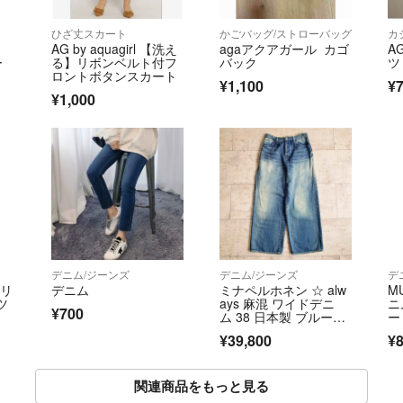
ひざ丈スカート
かごバッグ/ストローバッグ
カ
AG by aquagirl 【洗え
agaアクアガール カゴ
A
ー
る】リボンベルト付フ
バック
ツ
ロントボタンスカート
¥1,100
¥
¥1,000
デニム/ジーンズ
デニム/ジーンズ
デ
フリ
デニム
ミナペルホネン ☆ alw
M
ツ
ays 麻混 ワイドデニ
ニ
¥700
ム 38 日本製 ブルー
ー
系 デニム dn4367A mi
【
¥39,800
¥8
na perhonen
関連商品をもっと見る