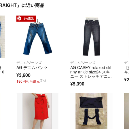
 STRAIGHT」に近い商品
5%還元
デニム/ジーンズ
デニム/ジーンズ
デ
キ
AG デニムパンツ
AG CASEY relaxed ski
【
 0
nny ankle size24 スキ
キ
¥3,600
ニー ストレッチデニ
¥2
ム デニムパンツ ブラ
(5%)
180円相当還元
¥5,390
ック レディース エー
ジー【中古】6-0720G
∞