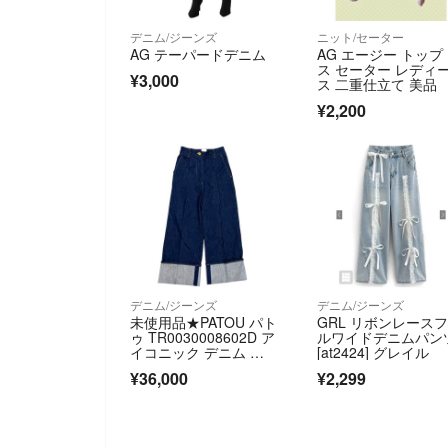
デニム/ジーンズ
ニット/セーター
AG テーパードデニム
AG エージー トップ
ス セーター レディ
¥3,000
ス 二重仕立て 美品
¥2,200
デニム/ジーンズ
デニム/ジーンズ
未使用品★PATOU パト
GRL リボンレース
ゥ TR0030008602D ア
ルワイドデニムパン
イコニック デニム パ
[at2424] グレイル
ンツ RODEO BLUE セ
¥36,000
¥2,299
ンタープレス ストレー
トパンツ ボトムス 3
4 レディース