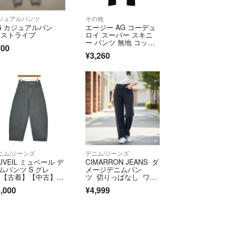
ジュアルパンツ
その他
G カジュアルパン
エージー AG コーデュ
 ストライプ
ロイ スーパー スキニ
ー パンツ 無地 コット
700
ン 綿 黒
¥3,260
ニム/ジーンズ
デニム/ジーンズ
UVEIL ミュベール デ
CIMARRON JEANS ダ
ムパンツ S グレ
メージデニムパン
 【古着】【中古】
ツ 切りっぱなし ワイ
送料無料】
ド フレア
,000
¥4,999