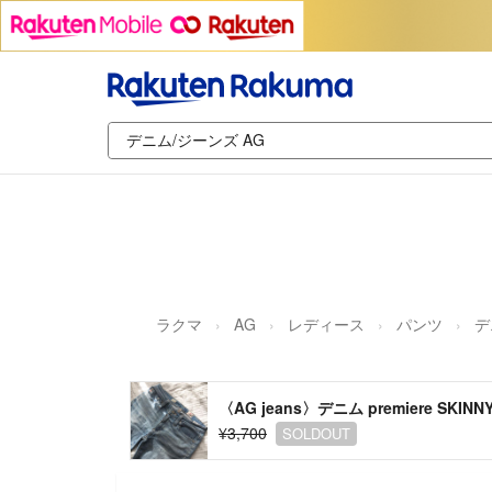
ラクマ
AG
レディース
パンツ
デ
〈AG jeans〉デニム premiere SKINN
¥3,700
SOLDOUT