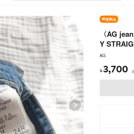
SOLD OUT
送料込
〈AG jea
Y STRAI
AG
3,700
¥