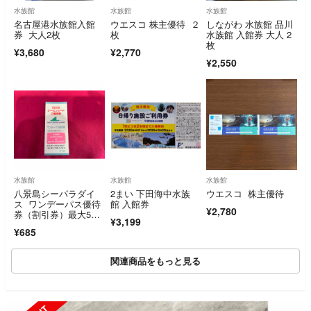
水族館
水族館
水族館
名古屋港水族館入館
ウエスコ 株主優待 ２
しながわ 水族館 品川
券 大人2枚
枚
水族館 入館券 大人 2
枚
¥3,680
¥2,770
¥2,550
水族館
水族館
水族館
八景島シーパラダイ
2まい 下田海中水族
ウエスコ 株主優待
ス ワンデーパス優待
館 入館券
¥2,780
券（割引券）最大5名
¥3,199
で合計4500円引に
¥685
関連商品をもっと見る
SOLD OUT