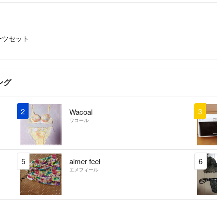
ーツセット
ング
2
3
Wacoal
ワコール
5
aimer feel
6
エメフィール