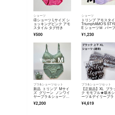
ショーツ
ショーツ
④ショーツ Lサイズ シ
トリンプ アモスタ
ョッキングピンク アモ
TriumphAMO'S STY
スタイル タグ付き
E ショーツＭ パー
¥500
¥1,230
ブラ&ショーツセット
ブラ&ショーツセット
新品 トリンプ Mサイ
【正規品】XL ブラ
ズ グリーン ノンワイ
ク モモフル★吸水
ヤーブラ＆ショーツセ
ーツ＆デイリーブラ
ット①
ット
¥2,200
¥4,619