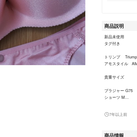
商品説明
新品未使用
タグ付き
トリンプ Triump
アモスタイル AMO
貴重サイズ
ブラジャー G75
ショーツ M
ひびきにくいアン
7年以上前
即購入可能
値下げ不可
商品情報