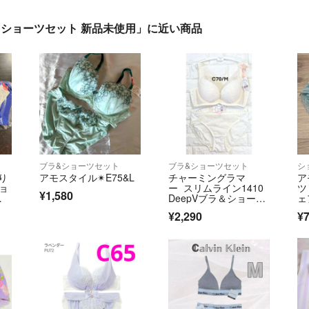
ー ショーツセット 新品未使用」に近い商品
ブラ&ショーツセット
ブラ&ショーツセット
シ
り
アモスタイル✴︎E75&L
チャーミングラマ
ア
ショ
ー スリムライン1410
ツ
¥1,580
サ
DeepVブラ＆ショーツ
ェ
セットC70/M
¥2,290
¥