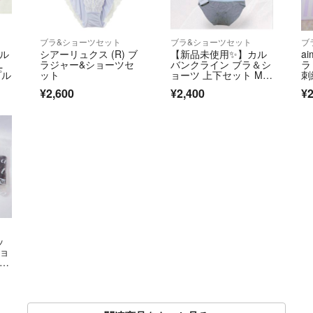
ブラ&ショーツセット
ブラ&ショーツセット
ブ
イル
シアーリュクス (R) ブ
【新品未使用✨️】カル
a
L
ラジャー&ショーツセ
バンクライン ブラ＆シ
ラ
プル
ット
ョーツ 上下セット Mサ
刺
イズ
¥2,600
¥2,400
¥2
ッ
ショ
 セ