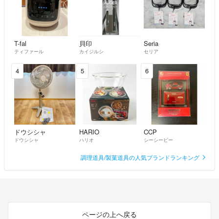
T-fal
貝印
Seria
ティファール
カイジルシ
セリア
4
5
6
ドウシシャ
HARIO
CCP
ドウシシャ
ハリオ
シーシーピー
調理道具/製菓道具の人気ブランドランキング
ページの上へ戻る