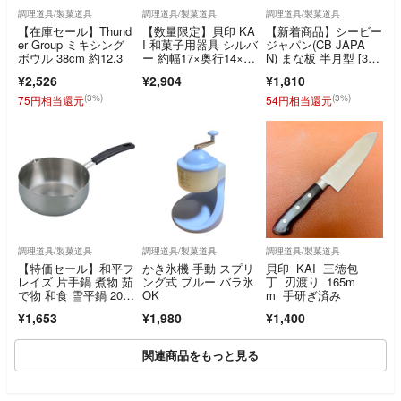
調理道具/製菓道具
調理道具/製菓道具
調理道具/製菓道具
【在庫セール】Thund
【数量限定】貝印 KA
【新着商品】シービー
er Group ミキシング
I 和菓子用器具 シルバ
ジャパン(CB JAPA
ボウル 38cm 約12.3
ー 約幅17×奥行14×高
N) まな板 半月型 [32×
さ5cm
28c
¥2,526
¥2,904
¥1,810
(3%)
(3%)
75円相当還元
54円相当還元
調理道具/製菓道具
調理道具/製菓道具
調理道具/製菓道具
【特価セール】和平フ
かき氷機 手動 スプリ
貝印 KAI 三徳包
レイズ 片手鍋 煮物 茹
ング式 ブルー バラ氷
丁 刃渡り 165m
で物 和食 雪平鍋 20c
OK
m 手研ぎ済み
m IH対
¥1,653
¥1,980
¥1,400
関連商品をもっと見る