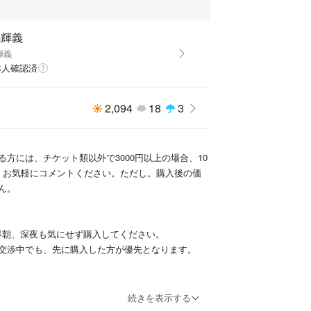
嶋輝義
輝義
本人確認済
2,094
18
3
る方には、チケット類以外で3000円以上の場合、10
。お気軽にコメントください。ただし。購入後の価
ん。
早朝、深夜も気にせず購入してください。
交渉中でも、先に購入した方が優先となります。
ップで購入したものが中心となります。汚れ等は認
続きを表示する
真や記載を載せますが、若干の見逃しはご了承下さ