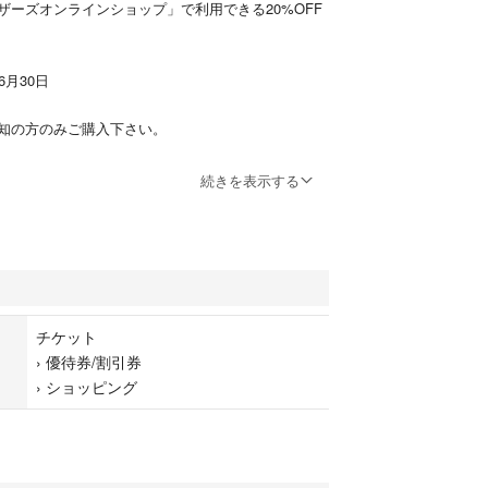
ザーズオンラインショップ」で利用できる20%OFF
年6月30日
知の方のみご購入下さい。
ニレターで発送します。
続きを表示する
がない点をご理解ください。
合でも当方では返金等には対応できません。
ーリターンでお願いします。
チケット
›
優待券/割引券
›
ショッピング