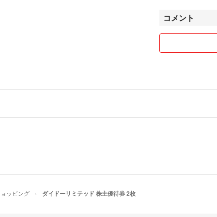
い。
コメント
▪️発送について
出来るだけ24時
たんで発送します
▪️非喫煙、毛の
犬のいない部屋で
で発送できるよう
埼玉県公安委員会
第431040065968
中嶋 輝義
Minami7620's sho
ショッピング
ダイドーリミテッド 株主優待券 2枚