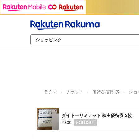
ラクマ
チケット
優待券/割引券
ショ
ダイドーリミテッド 株主優待券 2枚
¥300
SOLDOUT