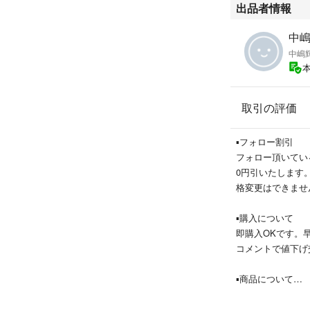
出品者情報
中
中嶋
取引の評価
▪️フォロー割引
フォロー頂いてい
0円引いたします
格変更はできませ
▪️購入について
即購入OKです。
コメントで値下げ
▪️商品について
大手リユースショ
識している限り写