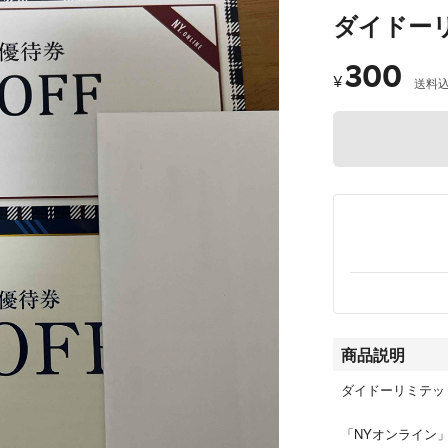
ダイドーリ
300
¥
送料
商品説明
ダイドーリミテッド
「NYオンライン」