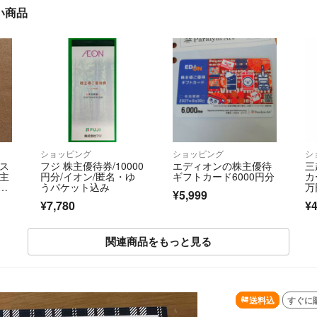
い商品
ショッピング
ショッピング
シ
・ス
フジ 株主優待券/10000
エディオンの株主優待
三
株主
円分/イオン/匿名・ゆ
ギフトカード6000円分
カ
S
うパケット込み
万
¥5,999
¥7,780
¥4
関連商品をもっと見る
送料込
すぐに