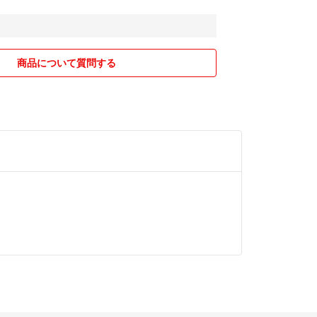
間以内の発送を心がけています。コンパクトに折りた
商品について質問する
ので、折りジワはご了承下さい。
抜けにくい犬を飼っています
発送準備等行なっています。できるだけ綺麗な状態
に心がけております。
号
p