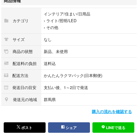
商品情報
もし相違や商品説明と違う場合はコメントくださいませ。商品詳細をお調
べいたします。
インテリア/住まい/日用品
amazon価格 ￥3,587
カテゴリ
›
ライト/照明/LED
›
その他
すり替え防止のため返品は受け付けておりません。
ご了承の上ご購入くださいませ。
サイズ
なし
即日発送。
開封痕、使用痕等がある場合がございます。
商品の状態
新品、未使用
外箱の破損や多少のビニールの破れ等は不問としております。
配送料の負担
送料込
本商品は訳あり商品となっているため、箱が潰れている、ビニールが破け
ている、指紋が若干ついている、などの可能性がございます。
配送方法
かんたんラクマパック(日本郵便)
検品は最低限しておりますが使用感や部品不足など見逃している可能性も
ございます。
発送日の目安
支払い後、1～2日で発送
完品を求める方はご購入お控えくださいませ。
発送元の地域
群馬県
1100円以上の商品はフォロー＋商品購入希望コメントで100円お値引き致
購入の流れを確認する
します。
発送方法は最安値で送るため変更になる場合もございます。
簡易包装、リサイクル資材で発送しますので完品を求める方はご遠慮くだ
ポスト
シェア
LINEで送る
さいませ。