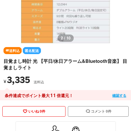
2 / 10
送料込
匿名配送
目覚まし時計 光 【平日/休日アラーム&Bluetooth音楽】 目
覚ましライト
3,335
¥
送料込
11
条件達成でポイント最大
倍還元！
確認する
いいね 0件
コメント 0件