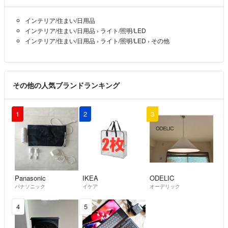
インテリア/住まい/日用品
インテリア/住まい/日用品
›
ライト/照明/LED
インテリア/住まい/日用品
›
ライト/照明/LED
›
その他
その他の人気ブランドランキング
1
2
3
Panasonic
IKEA
ODELIC
パナソニック
イケア
オーデリック
4
5