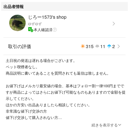
発送方法の都合上外箱は送らない場合もございます。
出品者情報
その分お値段の安くなっていますのでご了承の上ご購入お願いします。
商品のデザインや色、状態には主観を伴い表現及び受け止め方に個人差が
じろー1573's shop
ございます
ゆずゆず
保管上または梱包でのシワはご了承ください
本人確認済
商品説明、商品画像と一部相違がある可能性があります。
プロフィールも一読、了承されてからのご購入お願いします。
購入後のクレームは対応しかねますので上記をしっかりとご理解いした上
取引の評価
315
11
2
でのご購入をお願いします。
土日祝の発送は遅れる場合がございます。
ペット喫煙者なし。
商品説明に書いてあることを質問されても返信は致しません。
管理用箱番号【28h612】
お値下げはメルカリ最安値の場合、基本はフォロー割一律100円までで
すが商品によってはさらにお値下げ可能なものもありますので金額を提
示してください。
ほかの方安い出品ありましたら相談してください。
非常識な値下げ交渉の方
値下げ交渉して購入されない方
ブロックします。
続きを表示する