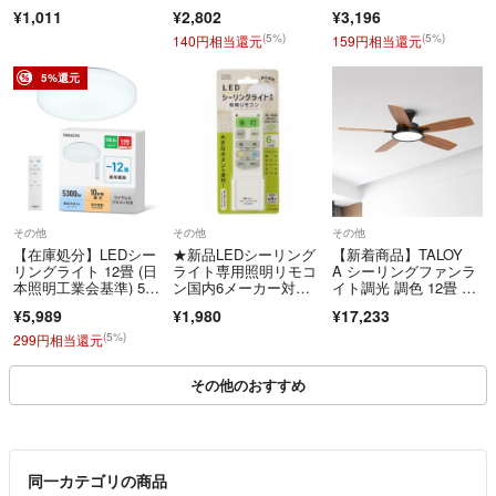
ト・明暗
金直径26m
¥1,011
¥2,802
¥3,196
(5%)
(5%)
140円相当還元
159円相当還元
5%還元
その他
その他
その他
【在庫処分】LEDシー
★新品LEDシーリング
【新着商品】TALOY
リングライト 12畳 (日
ライト専用照明リモコ
A シーリングファンラ
本照明工業会基準) 530
ン国内6メーカー対
イト調光 調色 12畳 LE
0lm
応 調光機能対応★
D天井フ
¥5,989
¥1,980
¥17,233
(5%)
299円相当還元
その他のおすすめ
同一カテゴリの商品