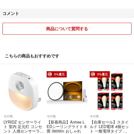
複数商品のまとめ買いの場合は商品×100円お値引き
コメント
1000円以下の商品は送料分の売上が残らないこともあるので商品×50円
引きとなります。
商品について質問する
購入前提の方で動作確認してほしい方はおっしゃっていただければでき
る限り対応はさせていただきます。一部の商品で対応できないものもあ
ります。
発送方法は最安値で送るため変更になる場合もございます。
こちらの商品もおすすめです
簡易包装、リサイクル資材で発送しますので完璧を求める方はご遠慮く
ださいませ。
発送方法によっては商品写真にある外箱などは発送しない場合がござい
5%還元
5%還元
ます。
その分お値段の安くなっていますのでご了承の上ご購入お願いします。
タイムセール中の商品は上記の限りではございません。
その他
その他
その他
LYRIDZ センサーライ
【新着商品】Antree L
【在庫セール】スタイ
ト 室内 足元灯 コンセ
EDシーリングライト 6
ルド LED電球 4個セッ
ント 人感センサーライ
畳 3600lm おしゃれ
ト 一般電球タイプ 口