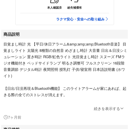
本人確認済
紛失補償有
ラクマ安心・安全への取り組み
商品説明
目覚まし時計 光 【平日/休日アラーム&amp;amp;amp;Bluetooth音楽】 目
覚ましライト 太陽光 8種類の自然音 めざまし時計 大音量 日出＆日没シミ
ュレーション 置き時計 RGB/虹色ライト 光目覚まし時計 スヌーズ FMラ
ジオ機能付き ベッドサイドランプ 明るさ調整可 フルスクリーン 16段階
音量調節 デジタル時計 夜間照明 授乳灯 子供/寝室用 日本語説明書 (ホワ
イト)
【日出/日没再現＆Bluetooth機能】 このライトアラームが家にあれば、起
きる際の全てのストレスが消えます。
続きを表示する
実物の写真は 5枚目からになります。
7ヶ月前
トップ画像や商品説明と相違がある可能性がありますので実物の写真を確
認してからのご購入お願いします。