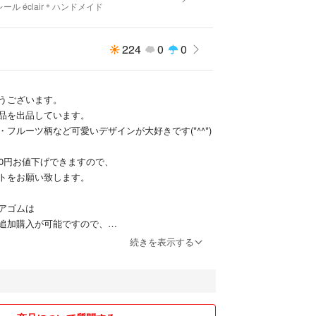
ール éclair＊ハンドメイド
224
0
0
うございます。
品を出品しています。
フルーツ柄など可愛いデザインが大好きです(*^^*)
ドメイド
00円お値下げできますので、
トをお願い致します。
アゴムは
追加購入が可能ですので、
して下さい。
続きを表示する
、未使用品でも素人の自宅保管です。
み購入をお願い致します。