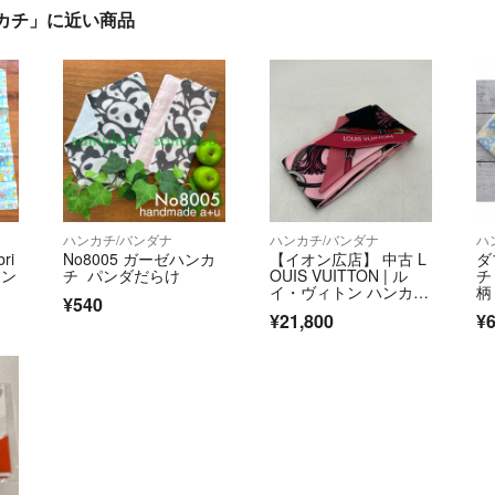
カチ」に近い商品
ハンカチ/バンダナ
ハンカチ/バンダナ
ハ
ri
No8005 ガーゼハンカ
【イオン広店】 中古 L
ダ
トン
チ パンダだらけ
OUIS VUITTON | ル
チ
イ・ヴィトン ハンカ
柄
¥540
チ バンドー BB オール
¥21,800
¥
ザ ストラップス M766
89 ブラック 【135】