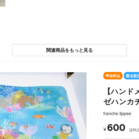
関連商品をもっと見る
SOLD OUT
送料込
匿名配
【ハンド
ゼハンカ
franche lippee
600
¥
送料