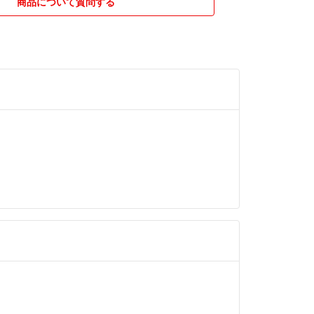
おりません。
商品について質問する
プの袋なども使用します。
前にコメントお願い致します。
品を取消すことがあります。