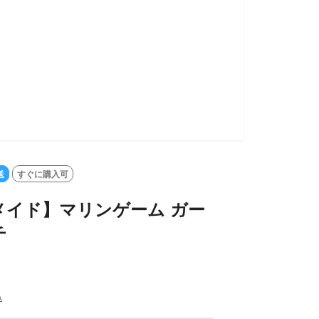
送
すぐに購入可
メイド】マリンゲーム ガー
チ
込