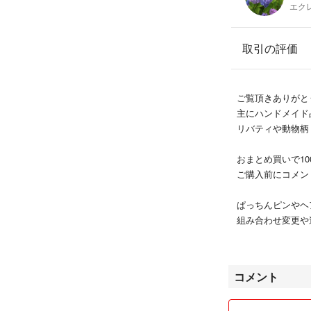
エクレ
猫
ネコ
布小物
取引の評価
お出かけ
動物
ユキエモン
ご覧頂きありがと
yukiemon
主にハンドメイド
リバティや動物柄・
#エクレールハン
おまとめ買いで1
ご購入前にコメン
ぱっちんピンやヘ
組み合わせ変更や
お気軽にコメント
コメント
✳︎商品は使用品
ご理解頂ける方の