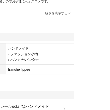
良いのでお子様にもオススメです。
続きを表示する
ブルガーゼを重ねています。
ーン
ハンドメイド
デザイナー松浦由起江さんプロデュースの”22Fabr
›
ファッション小物
5弾
›
ハンカチ/バンダナ
ド品に御理解頂ける方のみ、
franche lippee
します。
ておりますが、
ったものです。
璧な仕上げではありません。
重縫いなど御理解下さい。
レールéclair@ハンドメイド