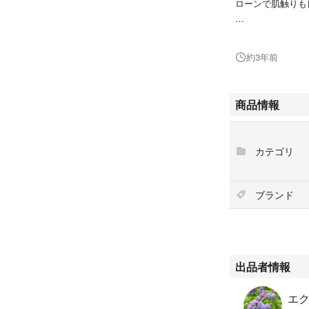
ローンで肌触りも
【サイズ】
約20cm×約20cm
約3年前
【生地】
ガーゼ：国産のダ
商品情報
マリンゲーム：ロ
元フランシュリッペ
カテゴリ
ic”コレクション第
個人のハンドメイ
ブランド
ご購入をお願い致
心を込めて作成し
家庭用ミシンで作
既製品のような完
出品者情報
縫い目の歪みや二
エク
ねこ