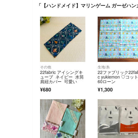
「【ハンドメイド】マリンゲーム ガーゼハン
その他
生地/糸
22fabric アイシングキ
22ファブリック22fab
ューブ ネイビー 水筒
c yukiemon ♡コッ
肩紐カバー 可愛い
60ローン
¥680
¥1,300