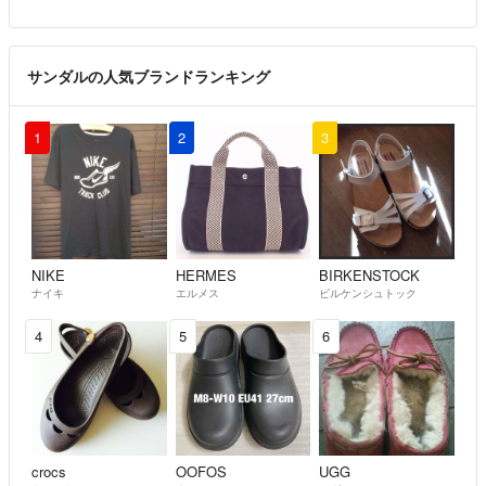
サンダルの人気ブランドランキング
1
2
3
NIKE
HERMES
BIRKENSTOCK
ナイキ
エルメス
ビルケンシュトック
4
5
6
crocs
OOFOS
UGG