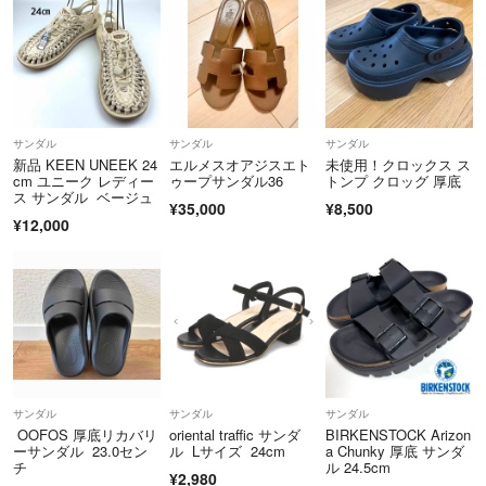
サンダル
サンダル
サンダル
新品 KEEN UNEEK 24
エルメスオアジスエト
未使用！クロックス ス
cm ユニーク レディー
ゥープサンダル36
トンプ クロッグ 厚底
ス サンダル ベージュ
¥35,000
¥8,500
¥12,000
サンダル
サンダル
サンダル
OOFOS 厚底リカバリ
oriental traffic サンダ
BIRKENSTOCK Arizon
ーサンダル 23.0セン
ル Lサイズ 24cm
a Chunky 厚底 サンダ
チ
ル 24.5cm
¥2,980