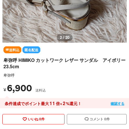
2 / 20
送料込
匿名配送
卑弥呼 HIMIKO カットワーク レザー サンダル アイボリー
23.5cm
卑弥呼
6,900
¥
送料込
11
2
条件達成でポイント最大
倍+
%還元！
確認する
いいね 0件
コメント 0件