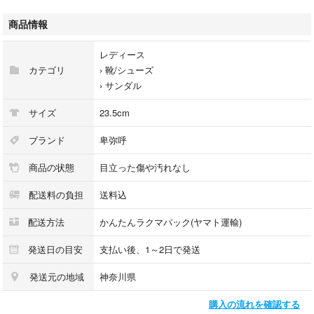
致します。
商品情報
※一般的な中古品の使用感にご理解頂ける方のみ入札お願い致します。
レディース
※写真に写りきらない程度の細かいスレ、汚れ等が見受けられる場合もあ
カテゴリ
›
靴/シューズ
りますのでご了承下さい。
›
サンダル
※撮影の環境により、多少色味の違いが生じる場合がございますのでご了
サイズ
23.5cm
承下さい。
ブランド
卑弥呼
この機会に是非。よろしくお願い致します。
商品の状態
目立った傷や汚れなし
配送料の負担
送料込
配送方法
かんたんラクマパック(ヤマト運輸)
発送日の目安
支払い後、1～2日で発送
発送元の地域
神奈川県
購入の流れを確認する