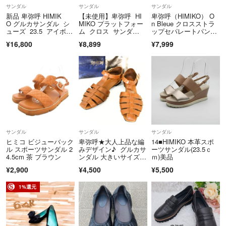
サンダル
サンダル
サンダル
新品 卑弥呼 HIMIK
【未使用】卑弥呼 HI
卑弥呼（HIMIKO） O
O グルカサンダル シ
MIKO プラットフォー
n Bleue クロスストラ
ューズ 23.5 アイボリ
ム クロス サンダ
ップセパレートパンプ
ー
ル ベージュ
ス
¥16,800
¥8,899
¥7,999
サンダル
サンダル
サンダル
ヒミコ ビジューバック
卑弥呼★大人上品な編
14■HIMIKO 本革スポ
ル スポーツサンダル 2
みデザイン♪ グルカサ
ーツサンダル(23.5ｃ
4.5cm 茶 ブラウン
ンダル 大きいサイズ2
ｍ)美品
6.5 キャメル系 sh196
¥2,900
¥4,500
¥5,500
1%還元