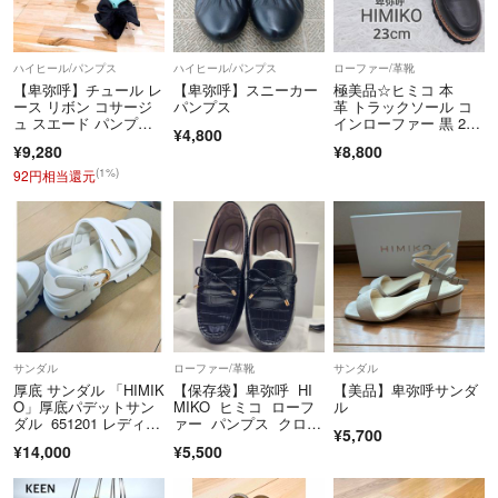
ハイヒール/パンプス
ハイヒール/パンプス
ローファー/革靴
【卑弥呼】チュール レ
【卑弥呼】スニーカー
極美品☆ヒミコ 本
ース リボン コサージ
パンプス
革 トラックソール コ
ュ スエード パンプ
インローファー 黒 23c
¥4,800
ス 23.0 黒
m WEB限定
¥9,280
¥8,800
(1%)
92円相当還元
サンダル
ローファー/革靴
サンダル
厚底 サンダル 「HIMIK
【保存袋】卑弥呼 HI
【美品】卑弥呼サンダ
O」厚底パデットサン
MIKO ヒミコ ローフ
ル
ダル 651201 レディー
ァー パンプス クロコ
¥5,700
ス
型押し 牛革 レザ
¥14,000
¥5,500
ー ブラック 黒 23,
5 靴 レディース