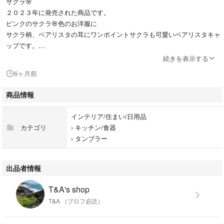
サクラ🌸
２０２３年に発売された商品です。
ピンクのサクラ🌸色のお洋服に
サクラ柄、ベアリスタの耳にワンポイントサクラも可愛いベアリスタキャ
ップです。
とっても可愛いベアリスタ、リユーザブルカップです。
続きを表示する
6ヶ月前
長い間、自宅冷暗室にて保管しておりました。
些細なことを気にされる方は
商品情報
ご購入をお控えください。
インテリア/住まい/日用品
お値下げ不可
カテゴリ
›
キッチン/食器
バラ売り不可
›
タンブラー
発送は、緩衝材で保護をし、普通郵便でお送りいたします。
普通郵便は、追跡番号などは
出品者情報
ありません。
土日祝日配達がないので
T&A's shop
お日にちが通常よりかかる場合がございます。
T&A （プロフ必読）
お急ぎな方、普通郵便にご理解頂けない方は
ご購入をお控え下さい。