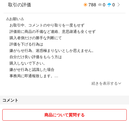
取引の評価
788
0
0
♯スタバ
♯リユーザブルカップ
⚠️お願い⚠️
♯サクラ
お取引中、コメントのやり取りを一度もせず
♯2023
評価前に商品の不備など連絡、意思疎通も全くせず
購入者側だけの勝手な判断にて
評価を下げる行為は
嫌がらせ行為、迷惑極まりないとしか思えません。
自分だけ良い評価をもらう方は
購入しないで下さい。
嫌がせ行為と認識した場合
事務局に即通報致します。
●お値引き交渉は、常識の範囲内でお願い致します。
続きを表示する
最安値がどうであれ、私が送料、手数料を差し引いた額
を決めています。
コメント
あまりにもしつこい値引き交渉には、お応えしません。そういう方と
は、取引したくありませんので、ブロックさせて頂きます。
●個々にご購入頂きましても発送先が同じ場合、お申し出がない場合、
商品について質問する
同一発送させて頂きます。
●送料の関係で簡易包装での発送になる場合が