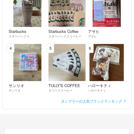
最近、買う気もないのに、遊び半分で、購入申請される方が非常に多い
ですので、こちらは如何なる場合でも評価までさせて頂きます。
ご理解頂けますと幸いです。
●相場にて金額が値上がりする場合がございます。
いかなる場合でも購入後のキャンセル、返金は致しません
Starbucks
Starbucks Coffee
アサヒ
スターバックス
スターバックスコーヒー
アサヒ
4
5
6
サンリオ
TULLY'S COFFEE
ハローキティ
サンリオ
タリーズコーヒー
ハローキティ
タンブラーの人気ブランドランキング