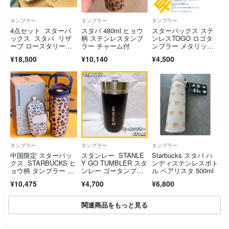
タンブラー
タンブラー
タンブラー
4点セット スターバ
スタバ 480ml ヒョウ
スターバックス ステ
ックス スタバ リザ
柄 ステンレスタンブ
ンレスTOGO ロゴタ
ーブ ロースタリー東
ラー チャーム付
ンブラー メタリッ
京 トラベラーズカン
ク 473ml
¥18,500
¥10,140
¥4,500
パニー タンブラ
ー トートバッグ ノ
ート 巾着
タンブラー
タンブラー
タンブラー
中国限定 スターバッ
スタンレー STANLE
Starbucks スタバ ハ
クス STARBUCKS ヒ
Y GO TUMBLER スタ
ンディステンレスボト
ョウ柄 タンブラー サ
ンレー ゴータンブラ
ル ベアリスタ 500ml
ングラスケース 850
ー 473ml ブラック
¥10,475
¥4,700
¥6,800
ml
関連商品をもっと見る