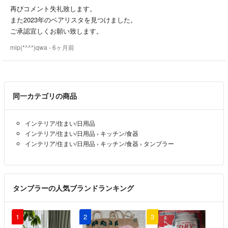
ございます🙇‍♀️ご理解下さい。
再びコメント失礼致します。
●お取引経験０の方、購入申請をされるだけで購入期限内に購入頂けな
また2023年のベアリスタを見つけました。
いという非常識な方が続きましたので、お取引経験０の方の購入申請の
ご承認宜しくお願い致します。
承認は申し訳ないのですが、お断り、キャンセルさせて頂きます。
mip(*^^*)qwa
- 6ヶ月前
お取引経験０の方で、発送に際し私の発送方法にご理解頂けない方、こ
ちらがお断りしているにも関わらず、しつこくメッセージを送られる方
がおり怖い思いも経験致しましたのでお取引経験０方のお取引はお断り
致します。
同一カテゴリの商品
他国籍で日本語を余りご理解頂けない方の商品購入はお断り、キャンセ
ルさせて頂く場合がございます。
(商品到着後に、片言の日本語でトラブルになりましたので、ご理解頂
インテリア/住まい/日用品
けますと幸いです。)
インテリア/住まい/日用品
›
キッチン/食器
●悪い、普通評価が合わせて３個以上ある方の購入申請は、トラブル防
インテリア/住まい/日用品
›
キッチン/食器
›
タンブラー
止、支払い期限に支払いされない、購入者様独自のルールをお持ちでト
ラブル回避為にも購入申請されましても承認いたしません。
尚、プロフィールにもこのように記載してても購入申請、商品説明にな
い要望をコメント頂きます。
タンブラーの人気ブランドランキング
悪い、普通評価が合わせ３個以上の方でコメント頂きましても対応出来
ない場合など、場合に寄ってはコメント削除、プロフィールをお読み頂
1
2
3
いてないと言う事でブロック致します。