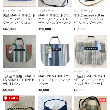
ショルダーバッグ
ショルダーバッグ
ショルダーバッグ
美品 MARNI マルニ ト
MARNI マルニ トラン
マルニ museo soft min
ランク レザー ショル
クバッグ ブラック レ
i ミュゼオ ハンドバッ
ダー バッグ クロスボ
ザー ショルダーバッグ
グ ショルダーバッ
ディ
グ 2way
¥47,800
¥25,000
¥85,980
トートバッグ
トートバッグ
トートバッグ
【新品未使用】MARN
MARUNI MARKETス
【新品】MARNI MAR
I MARKET STRIPE B
トラップトートバック
KET マルニ マーケッ
AG オレンジ
ブルー
ト ストライプトートバ
ッグ
¥4,500
¥5,000
¥4,999
3%還元