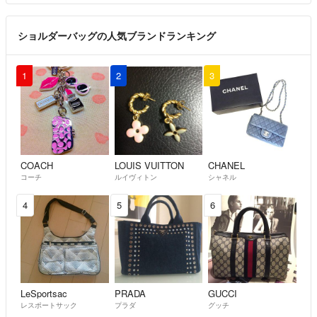
ショルダーバッグの人気ブランドランキング
1
2
3
COACH
LOUIS VUITTON
CHANEL
コーチ
ルイヴィトン
シャネル
4
5
6
LeSportsac
PRADA
GUCCI
レスポートサック
プラダ
グッチ