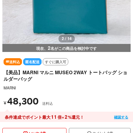
3 / 14
2
現在、
名がこの商品を検討中です
送料込
匿名配送
すぐに購入可
【美品】MARNI マルニ MUSEO 2WAY トートバッグ ショ
ルダーバッグ
MARNI
48,300
¥
送料込
11
2
条件達成でポイント最大
倍+
%還元！
確認する
いいね 2件
コメント 0件