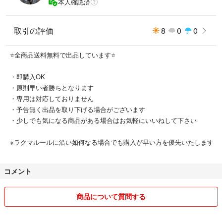
本人確認済
申し訳ありませんが値下げ交渉には対応しておりません。
値下げ交渉に関するコメント.ご質問には返答しておりませんので予めご
取引の評価
8
0
0
了承ください。
⭐️全商品送料無料で出品しています⭐️
・即購入OK
・原則早い者勝ちとなります
・専用は対応しておりません
・予告無く出品を取り下げる場合がございます
・少しでも気になる商品がある場合はお気軽にいいねして下さい
※ラクマルールに沿い如何なる場合でも購入が早い方を優先いたします
コメント
商品について質問する