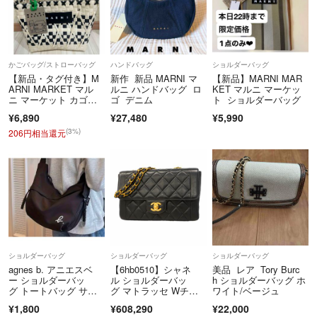
かごバッグ/ストローバッグ
ハンドバッグ
ショルダーバッグ
【新品・タグ付き】M
新作 新品 MARNI マ
【新品】MARNI MAR
ARNI MARKET マル
ルニ ハンドバッグ ロ
KET マルニ マーケッ
ニ マーケット カゴバ
ゴ デニム
ト ショルダーバッグ
ッグ
¥6,890
¥27,480
¥5,990
(3%)
206円相当還元
ショルダーバッグ
ショルダーバッグ
ショルダーバッグ
agnes b. アニエスベ
【6hb0510】シャネ
美品 レア Tory Burc
ー ショルダーバッ
ル ショルダーバッ
h ショルダーバッグ ホ
グ トートバッグ サコ
グ マトラッセ Wチェ
ワイト/ベージュ
ッシュ
ーン ラムスキン ブラ
¥1,800
¥608,290
¥22,000
ック ゴールド金具【中