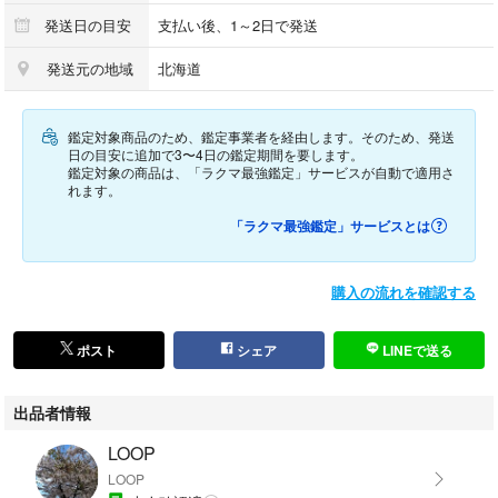
発送日の目安
支払い後、1～2日で発送
【素材】
発送元の地域
北海道
レザー
【付属品】
鑑定対象商品のため、鑑定事業者を経由します。そのため、発送
ショルダーストラップ
日の目安に追加で3〜4日の鑑定期間を要します。
鑑定対象の商品は、「ラクマ最強鑑定」サービスが自動で適用さ
れます。
【USED品について】
自宅保管、素人検品、素人寸法の誤差などリユース商品にご理解がない方
「ラクマ最強鑑定」サービスとは
は購入お控えください。
【購入元】
購入の流れを確認する
大手オークション市場
鑑定済商品
ポスト
シェア
LINEで送る
☆安心発送☆
出品者情報
安心.安全.追跡ありの匿名配送にて発送します。
LOOP
お支払手続完了後、商品情報通りの期間内に発送手続きしますので宜しく
LOOP
お願いいたします。