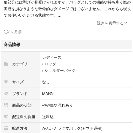
角部分には剥げが見受けられますが、バッグとしての機能や持ち歩く際の
美観を損なうような致命的なダメージではございません。これからも現役
でお使いいただける状態です。
丁寧にクリーニングを施しておりますので、清潔感もしっかり確保してお
続きを表示する
ります。
3ヶ月前
※状態に関しましては主観の部分もございますので、写真でよくご確認を
お願い致します。
商品情報
気になる点がございましたら気軽にコメントを下さい。
レディース
【サイズ】
カテゴリ
›
バッグ
タテ 約28cm
›
ショルダーバッグ
ヨコ 約24.5cm
マチ 約11cm
サイズ
なし
ショルダー長さ 約113〜127cm
ブランド
MARNI
平置き実寸。(若干の誤差はご容赦ください。)
商品の状態
やや傷や汚れあり
中 ポケット×1
配送料の負担
送料込
【カラー】
配送方法
かんたんラクマパック(ヤマト運輸)
ブルー系×ブラック系×ブラウン系