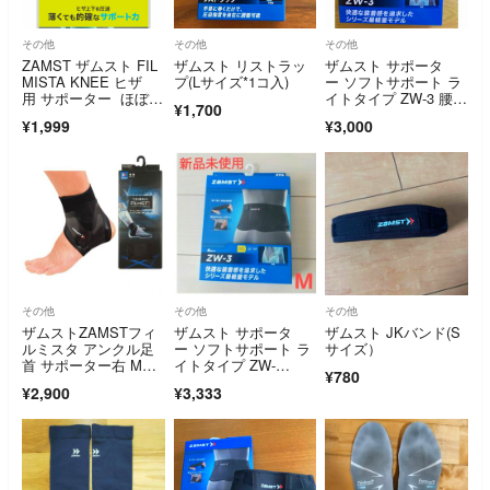
その他
その他
その他
ZAMST ザムスト FIL
ザムスト リストラッ
ザムスト サポータ
MISTA KNEE ヒザ
プ(Lサイズ*1コ入)
ー ソフトサポート ラ
用 サポーター ほぼ未
イトタイプ ZW-3 腰 3
¥1,700
使用
Lサイズ(ウ
¥1,999
¥3,000
その他
その他
その他
ザムストZAMSTフィ
ザムスト サポータ
ザムスト JKバンド(S
ルミスタ アンクル足
ー ソフトサポート ラ
サイズ）
首 サポーター右 Mサ
イトタイプ ZW-
¥780
イズ
3 腰 Mサイズ(ウエス
¥2,900
¥3,333
ト 75-85cm) 1個入 38
3302(1…