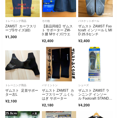
トレーニング用品
その他
バスケットボール
ZAMST カーフスリ
【新品同様】ザムス
ザムスト ZAMST Foo
ーブSサイズ(紺)
ト サポーター ZW-
tcraft インソール L MI
3 腰 Mサイズ(ウエ
D 25.5センチ
¥1,300
¥2,400
¥2,400
トレーニング用品
バドミントン
シューズ
ザムスト 足首サポー
ザムスト ZAMST カ
ザムスト ZAMST ラ
ター左L
ーフスリーブ ふくら
ンニング インソー
はぎ サポーター
ル Footcraft STAND
¥2,100
A…
¥2,180
¥4,200