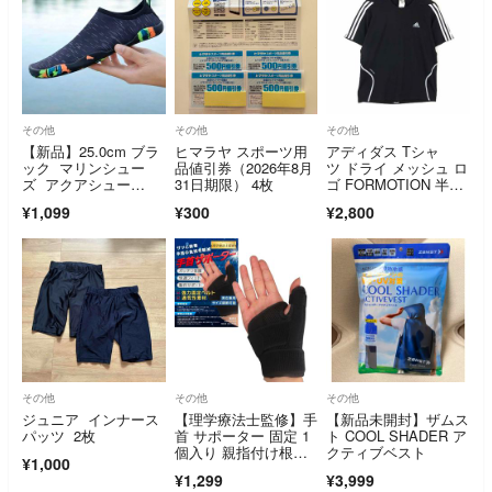
その他
その他
その他
【新品】25.0cm ブラ
ヒマラヤ スポーツ用
アディダス Tシャ
ック マリンシュー
品値引券（2026年8月
ツ ドライ メッシュ ロ
ズ アクアシュー
31日期限） 4枚
ゴ FORMOTION 半
ズ 水陸両用 黒
袖 L 黒
¥1,099
¥300
¥2,800
その他
その他
その他
ジュニア インナース
【理学療法士監修】手
【新品未開封】ザムス
パッツ 2枚
首 サポーター 固定 1
ト COOL SHADER ア
個入り 親指付け根サ
クティブベスト
¥1,000
ポーター 男女
¥1,299
¥3,999