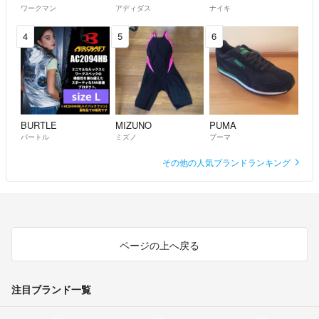
ワークマン
アディダス
ナイキ
4
5
6
BURTLE
MIZUNO
PUMA
バートル
ミズノ
プーマ
その他の人気ブランドランキング
ページの上へ戻る
注目ブランド一覧