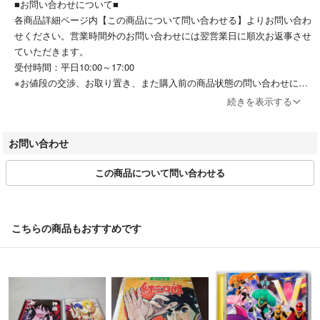
■お問い合わせについて■
各商品詳細ページ内【この商品について問い合わせる】よりお問い合わ
せください。営業時間外のお問い合わせには翌営業日に順次お返事させ
ていただきます。
受付時間：平日10:00～17:00
※お値段の交渉、お取り置き、また購入前の商品状態の問い合わせにつ
いてはお答えできませんので、あらかじめご了承ください。
続きを表示する
■商品の発送について■
お問い合わせ
日本郵便「ゆうメール」「ゆうパケット」または宅配便での発送となり
ます。（ご指定いただけません）ご注文確認後、通常24時間以内に出
この商品について問い合わせる
荷いたします。繁忙期やセール等、ご注文数が多い日につきましては、
発送まで48時間かかる場合があります。
■お取引について■
こちらの商品もおすすめです
ご注文後は期日内にご入金をお願いいたします。当店からの連絡は発送
通知のみとなりますのでご了承ください。お取引に関してご不明点がご
ざいましたら、各商品詳細ページ内【この商品について問い合わせる】
よりお気軽にお問い合わせください。
■キャンセルについて■