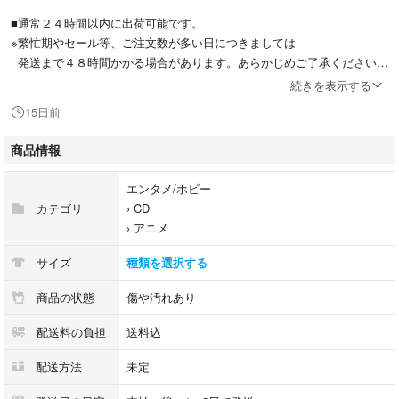
■通常２４時間以内に出荷可能です。
※繁忙期やセール等、ご注文数が多い日につきましては
発送まで４８時間かかる場合があります。あらかじめご了承ください。
続きを表示する
■日本郵便ゆうメールにて出荷いたします。
15日前
※商品のサイズなどによっては、日本郵便ゆうパック、ヤマト運輸宅急便
での出荷となります。
商品情報
■ただいま、オリジナルカレンダーをプレゼントしております。
エンタメ/ホビー
カテゴリ
›
CD
■中古品ではございますが、良好なコンディションです。
›
アニメ
■「非常に良い」コンディションの商品につきましては、新品ケースに交
サイズ
種類を選択する
換済みです。
商品の状態
傷や汚れあり
■万が一品質に不備が有った場合は、返金対応。
配送料の負担
送料込
■クリーニング済み。
配送方法
未定
■商品の状態など、商品画像と実際の商品とは異なる場合がございます。