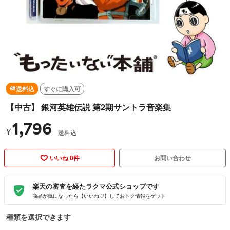
送料込
すぐに購入可
【中古】 銀河英雄伝説 第2期サントラ音楽集
1,796
¥
送料込
いいね 0件
お問い合わせ
楽天の審査を経たラクマ公式ショップです
商品が気になったら【いいね♡】しておトク情報をゲット
種類を選択できます