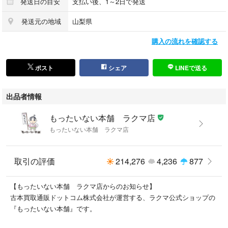
発送日の目安
支払い後、1～2日で発送
また商品画像に「帯」が付いているものがありますが、中古品のため、実
際の商品には付いていない場合がございます。
発送元の地域
山梨県
購入の流れを確認する
■商品状態の表記につきまして
・非常に良い：
非常に良い状態です。再生には問題がありません。
ポスト
シェア
LINEで送る
・良い：
使用されてはいますが、再生に問題はありません。
出品者情報
・可：
再生には問題ありませんが、ケース、ジャケット、
もったいない本舗 ラクマ店
歌詞カードなどに痛みがあったり、付属品がついていない場合がありま
もったいない本舗 ラクマ店
す。
#もったいない本舗
取引の評価
214,276
4,236
877
タイトル：「銀河英雄伝説」 第2期サントラ音楽集
【もったいない本舗 ラクマ店からのお知らせ】
発売元：徳間ジャパンコミュニケーションズ
古本買取通販ドットコム株式会社が運営する、ラクマ公式ショップの
『もったいない本舗』です。