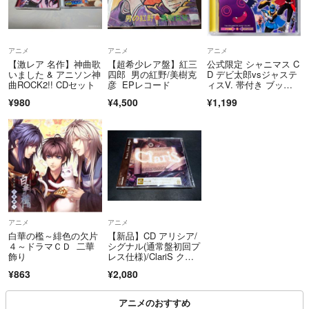
ご注文後のキャンセルは承ることができませんので、あらかじめご了承
ください。
アニメ
アニメ
アニメ
■返品・交換について■
【激レア 名作】神曲歌
【超希少レア盤】紅三
公式限定 シャニマス C
いました & アニソン神
四郎 男の紅野/美樹克
D デビ太郎vsジャステ
お客様都合による交換は受け付けておりません。商品の不備・不具合な
曲ROCK2!! CDセット
彦 EPレコード
ィスV. 帯付き ブック
どにより、返品または交換をご希望の場合は、取引ページよりご連絡く
レット付
¥980
¥4,500
¥1,199
ださい。メールにてお返事させていただきます。
こちらのアカウントはラクマ公式パートナーの古本買取通販ドットコム
株式会社によって運営されています。
▼特商法
https://fril.jp/ts/official/law/mot/
▼返品特約
アニメ
アニメ
https://fril.jp/ts/official/law/mot/#return_policy
白華の檻～緋色の欠片
【新品】CD アリシア/
▼古物商許可番号
４～ドラマＣＤ 二華
シグナル(通常盤初回プ
飾り
レス仕様)/ClariS クラ
第471142000205号/山梨県公安委員会
リス マギアレコー
▼適格請求書発行事業者登録番号
¥863
¥2,080
ド 魔法少女まどか☆マ
T9090001008703
ギカ外伝
アニメのおすすめ