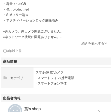
・容量：128GB
・色：product red
・SIMフリー端末
・アクティベーションロック解除済み
※外カメラ、内カメラ問題ございません。
※ネットワーク接続に問題ありません。
続きを表示する
アップルストアにて購入。3年程使用をし、故障してしまったので買い替
3年以上前
えた物になります。
本体自体は、多少の使用感はありますが、使用に支障がある程の傷や割れ
商品情報
はありません。2枚目本体の右下にある傷が1番大きい傷になります。
スマホ/家電/カメラ
故障内容
カテゴリ
›
スマートフォン/携帯電話
おそらく液晶の故障（画面がつくときもあれば消えているここともあり、
›
スマートフォン本体
筋状の画面の乱れ有、タッチ操作困難）かと思います。3枚目のような状
態です。
※修復歴有り
出品者情報
画面割れの為、一度画面交換をしています。
おそらく液晶の交換をすれば直るとは思いますが、
藁's shop