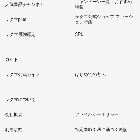
キャンペーン一覧・おすすめ
人気商品チャンネル
特集
過去のコメント欄でもお伝えしておりましたが、
ラクマ公式ショップ ファッシ
急ぎで売りたいわけではないので大幅な値下げは現時点では考えてお
ラクマplus
ョン特集
りません。
ご要望に添えず、申し訳ございません。
ラクマ最強鑑定
SPU
藁
- 3年以上前
出品者
過去のコメント欄みてお願いしたいのですが
ガイド
22,000円でも販売して頂けるのなら、即決で購入させて頂きたいと思
いますが、如何でしょうか、宜しくお願い致します。
ラクマ公式ガイド
はじめての方へ
mztn
- 3年以上前
wztn様
ラクマについて
いえ、お気になさらないでください。
IMEI番号ですが、
会社概要
プライバシーポリシー
356571103307583
です。
利用規約
特定商取引法に基づく表記
よろしくお願いします。
サイド部の写真はこのあとすぐ写真を撮り追加しておきますので、ご