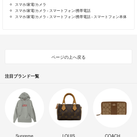
スマホ/家電/カメラ
ぽんすけ123様
スマホ/家電/カメラ
›
スマートフォン/携帯電話
言葉足らずですみません。
スマホ/家電/カメラ
›
スマートフォン/携帯電話
›
スマートフォン本体
3枚目のような状態から進めないという意味合いになります。
初期化済み、アクティベーションロックも解除済みです。
藁
- 3年以上前
出品者
コメント失礼します。
ページの上へ戻る
バッテリーの健康状態を教えて下さい。
お願いします。
注目ブランド一覧
Vera
- 3年以上前
初期設定？
iPhone自体の初期化は完了ですよね？
iPhone部品
- 3年以上前
フェイスIDというより、タッチ操作が困難なので、
初期設定ができない状態ですね。
Supreme
LOUIS
COACH