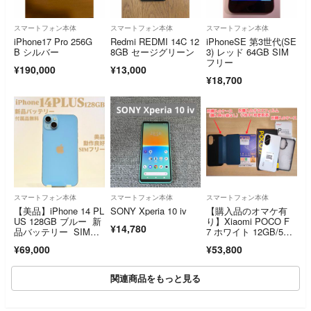
スマートフォン本体
スマートフォン本体
スマートフォン本体
iPhone17 Pro 256G
Redmi REDMI 14C 12
iPhoneSE 第3世代(SE
B シルバー
8GB セージグリーン
3) レッド 64GB SIM
フリー
¥190,000
¥13,000
¥18,700
スマートフォン本体
スマートフォン本体
スマートフォン本体
【美品】iPhone 14 PL
SONY Xperia 10 iv
【購入品のオマケ有
US 128GB ブルー 新
り】Xiaomi POCO F
¥14,780
品バッテリー SIMフ
7 ホワイト 12GB/512
リー 動作良好 即日
GB（一括購入品）
¥69,000
¥53,800
発送 スマホ 本体
関連商品をもっと見る