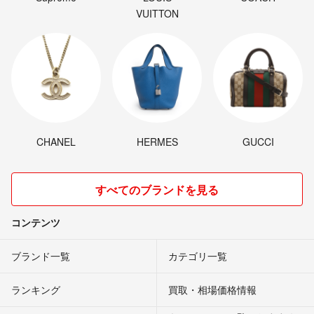
一度社外で画面交換をしています。
VUITTON
本文に追加しておいた方がよさそうですね、ご指摘ありがとうござい
ます。
藁
- 3年以上前
出品者
フェイスIDは使えますか？
修復歴ありなんですね。。
CHANEL
HERMES
GUCCI
iPhone部品
- 3年以上前
ぽんすけ123 様
すべてのブランドを見る
コメントありがとうございます。
25000円、可能です。
コンテンツ
藁
- 3年以上前
出品者
ブランド一覧
カテゴリ一覧
25000円お願い出来ますでしょうか？
ランキング
買取・相場価格情報
iPhone部品
- 3年以上前