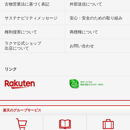
古物営業法に基づく表記
外部送信について
確認をお願いします。
藁
- 3年以上前
出品者
サステナビリティメッセージ
安心・安全のための取り組み
何度もコメント済みませ。
権利侵害について
商標権について
①サイド部のキズの写真をお願い致します。
ラクマ公式ショップ
②残債等確認させて頂きたいので、IMEI番号教えて頂けませんか？
お問い合わせ
出店について
mztn
- 3年以上前
リンク
wztn様
コメントありがとうございます。
アクティベーションロックは解除済みです。
概要欄にも追加しておきます。
よろしくお願いします。
藁
- 3年以上前
出品者
楽天のグループサービス
コメント失礼します。
アクティベーションロック解除はしてありますか？