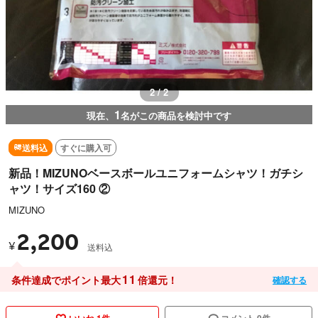
1 / 2
1
現在、
名がこの商品を検討中です
送料込
すぐに購入可
新品！MIZUNOベースボールユニフォームシャツ！ガチシ
ャツ！サイズ160 ②
MIZUNO
2,200
¥
送料込
11
条件達成でポイント最大
倍還元！
確認する
いいね 1件
コメント 0件