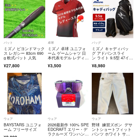
バット
卓球
バッグ
ミズノ ビヨンドマック
ミズノ 卓球 ユニフォ
ミズノ キャディバッ
ス レガシー 83cm 690
ーム ゲームシャツ 日
グ アドバンスライ
g 軟式バット 人気
本代表モデル レディー
ン ライト 9.5型 47イン
スS【美品】
チ対応 3.0kg カートバ
¥27,800
¥3,500
¥8,980
ッグ ブラック
ウェア
ウェア
ウェア
BAYSTARS ユニフォ
2026最新作 100% SPE
野球 練習ズボン デサ
ーム フリーサイズ
EDCRAFT エリー・デ
ントショートフィット
ラクルーズ ワンハンド
パンツ ホワイト サイ