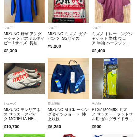
ウェア
ウェア
ウェア
MIZUNO 野球 アンダ
MIZUNO ミズノ ガチ
ミズノ トレーニングジ
ーシャツ パステルネイ
パンツ SSサイズ
ャケット 野球 ウェ
ビー Lサイズ 長袖
ア 半袖 ハーフジッ
¥3,200
プ 練習用シャツ
¥2,300
¥2,400
シューズ
陸上競技
その他
MIZUNO モレリアネ
MIZUNO MTCレーシン
P1GZ180245S ミズ
オ サッカースパイ
グタイツショート 陸
ノ サッカー・フットサ
ク MORELIA NE
上競技
ル用 ゼログライドライ
O Ⅳ 23cm
トカップインソール サ
¥10,700
¥5,250
¥900
イズ：S 23.0-24.0c
m M