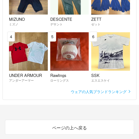
MIZUNO
DESCENTE
ZETT
ミズノ
デサント
ゼット
4
5
6
UNDER ARMOUR
Rawlings
SSK
アンダーアーマー
ローリングス
エスエスケイ
ウェアの人気ブランドランキング
ページの上へ戻る