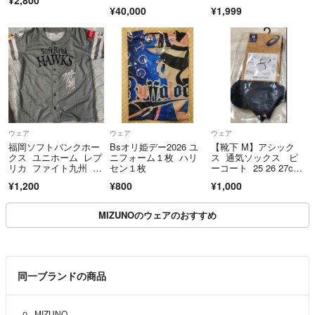
¥2,800
レッド サングラス
ズ：S
¥40,000
¥1,999
ウェア
ウェア
ウェア
福岡ソフトバンクホー
Bsオリ姫デー2026 ユ
【靴下 M】アシック
クス ユニホーム レプ
ニフォーム１枚 ハリ
ス 通気ソックス ピ
リカ ファイト九州 ホ
セン１枚
ーコート 25 26 27c
ークス
m 紺色
¥1,200
¥800
¥1,000
MIZUNOのウェアのおすすめ
同一ブランドの商品
MIZUNO