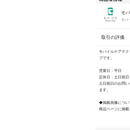
除く）
④ネットワーク利
モバ
モバ・
■返品・キャンセ
プロフィール欄を
取引の評価
こちらの商品はラ
株式会社によって
モバイルケアテク
プです。
※1 格安SIMの
末ページをご確認
営業日：平日
※2 一部写真に
定休日：土日祝日
ィールをご確認く
土日祝日のお問い
※3 検品時にネ
ます。
がかかってしまっ
す。
◆掲載画像につい
商品ページに​​
【商品管理番号】202
ております。
◆商品のグレードに