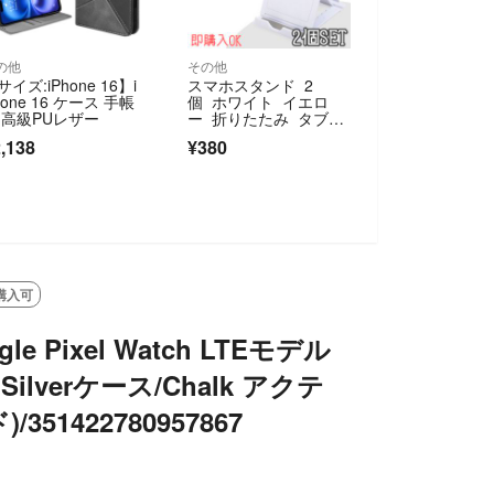
の他
その他
サイズ:iPhone 16】i
スマホスタンド 2
hone 16 ケース 手帳
個 ホワイト イエロ
 高級PUレザー
ー 折りたたみ タブレ
ット iPhone
,138
¥380
購入可
le Pixel Watch LTEモデル
d Silverケース/Chalk アクテ
351422780957867