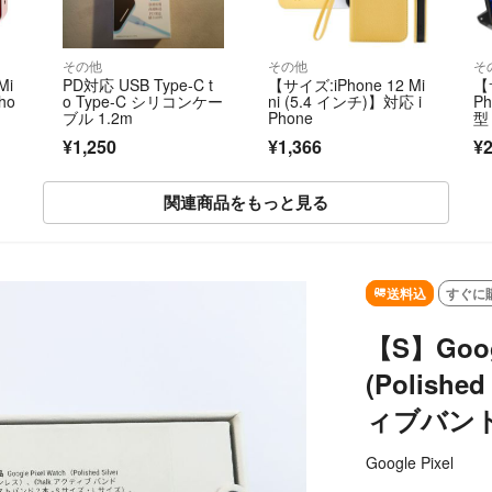
その他
その他
そ
Mi
PD対応 USB Type-C t
【サイズ:iPhone 12 Mi
【
Pho
o Type-C シリコンケー
ni (5.4 インチ)】対応 i
P
ブル 1.2m
Phone
型
¥1,250
¥1,366
¥2
関連商品をもっと見る
SOLD OUT
送料込
すぐに
【S】Goog
(Polishe
ィブバンド)/
Google Pixel