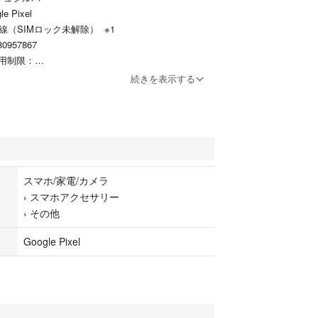
 Pixel
線（SIMロック未解除） ※1
0957867
用制限：
続きを表示する
未使用品（新品同様の状態） ※2
確認済み
roid端末に関しては電池性能はわかりかねますのでご
スマホ/家電/カメラ
›
スマホアクセサリー
›
その他
Google Pixel
マ公式なので安心 ☆★☆★☆
期化済み。届いたらすぐに使えます！
よる検品&クリーニング済。公平な基準でグレード
場合も、発送後30日以内は返品可能（Jグレードを