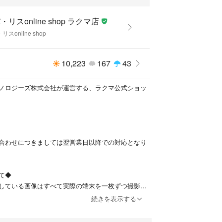
用制限保証 ※3
・リスonline shop ラクマ店
リスonline shop
ル・その他お問い合わせについて
ご確認ください。
10,223
167
43
クマ公式パートナーのモバイルケアテクノロジーズ
出品されています。
ノロジーズ株式会社が運営する、ラクマ公式ショッ
利用可否については格安SIM提供各社の動作確認済み端
ください。
写らないキズ等もございます。グレードの詳細はプロフ
ださい。
合わせにつきましては翌営業日以降での対応となり
ットワーク制限について確認していますが、万が一制限
た場合はご購入日から2年以内であれば返品可能で
て◆
掲載している画像はすべて実際の端末を一枚ずつ撮影し
602100521
続きを表示する
ついて◆​​