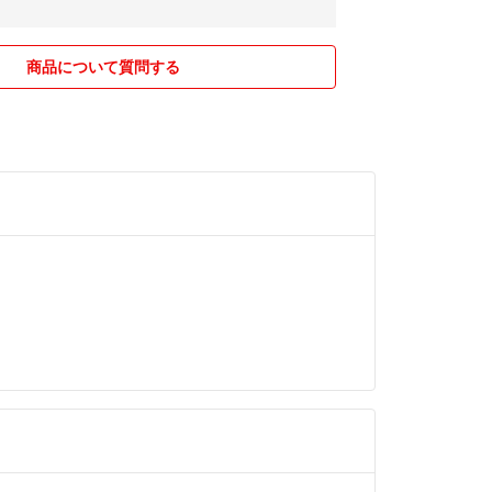
しているグレードの基準は下記のとおりです。​​
商品について質問する
の状態）​​
常にきれいな状態（液晶への傷がなく外装の傷・汚
すり傷があり、使用感がある状態（液晶に薄い傷
傷・汚れ等が多少見受けられる）​​
等があり、明らかな使用感がある状態（液晶に目立
ある。全体的に傷・汚れ・塗装剥がれが目立つ）​​
ジがあり、激しい損傷または破損している状態（液
打痕や割れ等がある）​​
いてから在庫確認をさせていただくため、キャンセ
合があります■ ​​