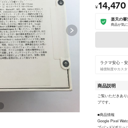
14,470
¥
楽天の審
商品が気に
ラクマ安心・安
補償制度やカスタ
商品説明
ご覧いただきあり
プです。
■商品情報
Google Pixel W
ブバンド)/ポリッ