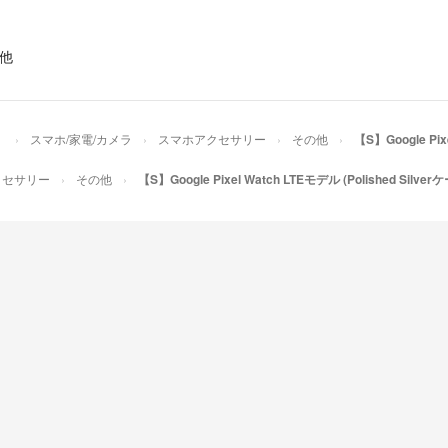
◆補償について◆​​
①不具合時、発送後
②購入後2年以内の
他
◆お問い合わせ◆ 
商品詳細ページ、
い合わせフォーム
）
スマホ/家電/カメラ
スマホアクセサリー
その他
【S】Google Pix
クセサリー
その他
【S】Google Pixel Watch LTEモデル (Polished Sil
※こちらのアカウ
ロジーズによって
▼特商法
https://fril.jp/ts/
▼返品特約
https://fril.jp/ts
▼適格請求書発行
T5020001109899