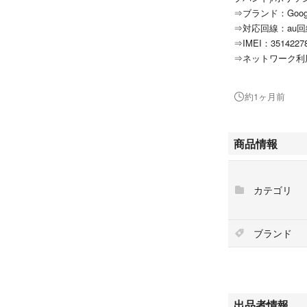
⇒ブランド：Google
⇒対応回線：au回
⇒IMEI：35142278
⇒ネットワーク利
■商品状態
約1ヶ月前
⇒【Sグレード】
⇒箱ダメージ品
⇒動作：基本機能
商品情報
⇒電池性能：And
容赦下さい
カテゴリ
■付属品
なし 本体のみ
ブランド
☆★☆★☆ ラク
①端末はすべて初
②専任スタッフに
付け。
③不具合があった
出品者情報