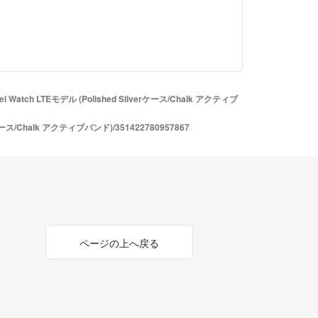
30日以内返品可（Jグレードを除く） ​​
ネットワーク利用制限保証​​
​
または取引ページよりお問い合わせボタン押下＞問
よりお問い合わせください。​
el Watch LTEモデル (Polished Silverケース/Chalk アクティブ
verケース/Chalk アクティブバンド)/351422780957867
ントはラクマ公式パートナーのモバイルケアテクノ
運営されています。
official/law/mct/
/official/law/mct/#return_policy
ページの上へ戻る
事業者登録番号