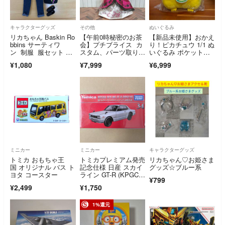
キャラクターグッズ
その他
ぬいぐるみ
リカちゃん Baskin Ro
【午前0時秘密のお茶
【新品未使用】おかえ
bbins サーティワ
会】プチブライス カ
り！ピカチュウ 1/1 ぬ
ン 制服 服セット 小
スタム、パーツ取りに
いぐるみ ポケットモ
物付き
も ミニチュアドー
ンスター 等身大 ポケ
¥1,080
¥7,999
¥6,999
ル PETITBLYTHEDO
モン
LL
ミニカー
ミニカー
キャラクターグッズ
トミカ おもちゃ王
トミカプレミアム発売
リカちゃん♡お姫さま
国 オリジナル バス ト
記念仕様 日産 スカイ
グッズ☆ブルー系
ヨタ コースター
ライン GT-R (KPGC1
¥799
0)
¥2,499
¥1,750
1%還元