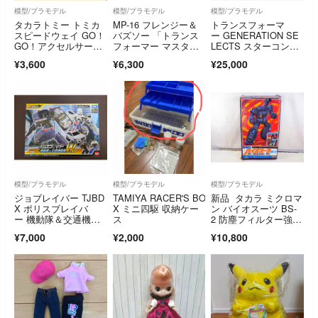
模型/プラモデル
模型/プラモデル
模型/プラモデル
タカラトミー トミカ
MP-16 フレンジー＆
トランスフォーマ
スピードウェイ GO！
バズソー 「トランス
ー GENERATION SE
GO！アクセルサーキ
フォーマー マスター
LECTS スターコンボ
ット(通常版)
ピース」 TAKARA TO
イ
¥3,600
¥6,300
¥25,000
MY タカラトミー プ
ラモデル【中古】
模型/プラモデル
模型/プラモデル
模型/プラモデル
ジョブレイバー TJBD
TAMIYA RACER'S BO
新品 タカラ ミクロマ
X ポリスブレイバ
X ミニ四駆 収納ケー
ン バイオスーツ BS-
ー 機動隊＆交通機動
ス
2 防塵フィルター強化
隊 Wセット
タイプ サンドイエロ
¥7,000
¥2,000
¥10,800
ー