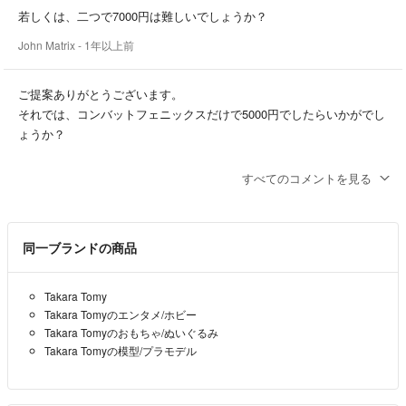
若しくは、二つで7000円は難しいでしょうか？
John Matrix
- 1年以上前
ご提案ありがとうございます。
それでは、コンバットフェニックスだけで5000円でしたらいかがでし
ょうか？
John Matrix
- 1年以上前
すべてのコメントを見る
そちらの2点だと8000円になりますがどうされますか？
とうふ
- 1年以上前
出品者
同一ブランドの商品
お返事ありがとうございます。コンバットフェニックスとノーチラス
Takara Tomy
ポセイドンをお願いできればと思います。
Takara Tomyのエンタメ/ホビー
Takara Tomyのおもちゃ/ぬいぐるみ
John Matrix
- 1年以上前
Takara Tomyの模型/プラモデル
コメントありがとうございます。