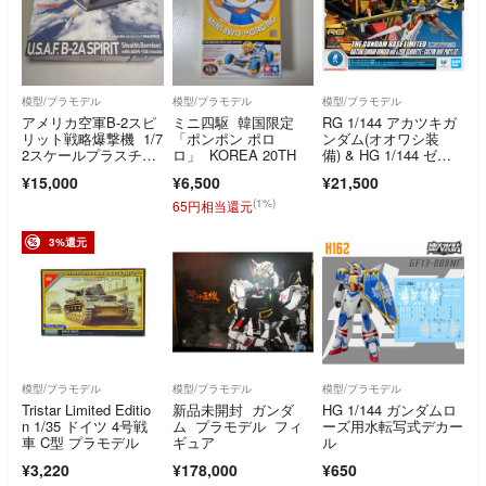
模型/プラモデル
模型/プラモデル
模型/プラモデル
アメリカ空軍B-2スピ
ミニ四駆 韓国限定
RG 1/144 アカツキガ
リット戦略爆撃機 1/7
「ポンポン ポロ
ンダム(オオワシ装
2スケールプラスチッ
ロ」 KOREA 20TH
備) & HG 1/144 ゼウ
クモデル•AGM-158サ
スシルエット + カス
¥15,000
¥6,500
¥21,500
イル16個付属 UA722
タムジョイントパーツ
14
セット
(1%)
65円相当還元
3%還元
模型/プラモデル
模型/プラモデル
模型/プラモデル
Tristar Limited Editio
新品未開封 ガンダ
HG 1/144 ガンダムロ
n 1/35 ドイツ 4号戦
ム プラモデル フィ
ーズ用水転写式デカー
車 C型 プラモデル
ギュア
ル
¥3,220
¥178,000
¥650