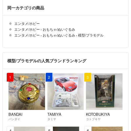
ちなみにどちらが必要ですか？
同一カテゴリの商品
とうふ
- 1年以上前
出品者
エンタメ/ホビー
コメント恐れ入ります。こちらバラ売りは可能でございますか？
エンタメ/ホビー
›
おもちゃ/ぬいぐるみ
John Matrix
- 1年以上前
エンタメ/ホビー
›
おもちゃ/ぬいぐるみ
›
模型/プラモデル
模型/プラモデルの人気ブランドランキング
1
2
3
BANDAI
TAMIYA
KOTOBUKIYA
バンダイ
タミヤ
コトブキヤ
4
5
6