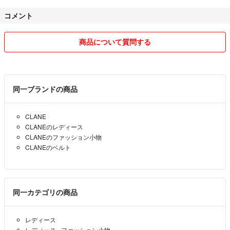
🍀出来る限りの最安価格にしていますので大幅な値下げ交渉はご遠慮く
コメント
ださいm(__)mこちらから予告なく値下げすることもあります。
🍀他でも出品している物もある為、早い者勝ちとさせて頂いておりま
商品について質問する
す。その為タイミングによっては申請キャンセルすることも稀にありま
す。ご了承くださいm(_ _)m
🍀実家に商品がある商品や土日祝日をはさむ場合は発送まで少しお時間
同一ブランドの商品
をいただく場合があります。
CLANE
🍀ラクマ用に手間をかけて作っている画像や文章があります。無断転載
CLANEのレディース
はご遠慮ください。
CLANEのファッション小物
CLANEのベルト
🍀リサイクル材を使って梱包をすることがあります。中身は不織布やビ
ニール梱包などランダムですが大切な中の商品が出ないように気をつけ
させて頂きます。発送方法など細かな指定がある場合は購入前に予め御
相談ください。
同一カテゴリの商品
🍀商品については細かく記載してますのでノークレームノーリターンで
レディース
宜しくお願い致しますm(__)m
レディース
›
ファッション小物