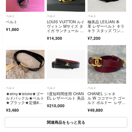
ベルト
ベルト
ベルト
ベルト
LOUIS VUITTON ルイ
極美品 LEILIAN 本
ヴィトン Mサイズ タ
革 レザーベルト キラ
¥1,860
イガ サンチュール ベ
キラ スタッズ ワンピ
ルト CT1904 レディ
ースベルト
¥14,300
¥7,200
ース メンズ グリーン
ベルト
ベルト
ベルト
★eimy★istoire★ゴー
1度短時間使用 CHAN
CHANEL シャネ
ルドバックル★ベルト
EL レザーベルト 美品
ル W ココマーク ゴー
★ブラック★定価825
ルド ボルドー レザー
¥210,000
0円★
ベルト
¥3,480
¥49,880
関連商品をもっと見る