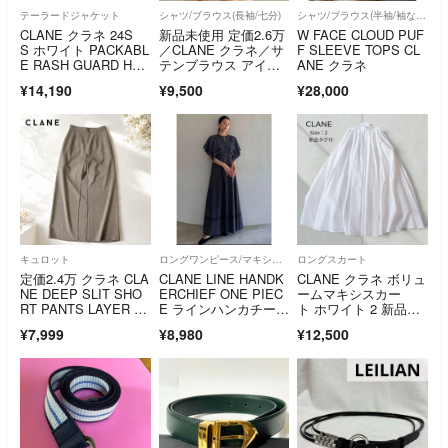
テーラードジャケット
シャツ/ブラウス(長袖/七分)
シャツ/ブラウス(半袖/袖なし)
CLANE クラネ 24S
新品未使用 定価2.6万
W FACE CLOUD PUF
S ホワイト PACKABL
／CLANE クラネ／サ
F SLEEVE TOPS CL
E RASH GUARD HAL
テンブラウス アイボ
ANE クラネ
F ZIP マウンテンパー
リー ベージュ ハイネ
¥14,190
¥9,500
¥28,000
カ
ック チョーカー 長
袖 2way 無地
キュロット
ロングワンピース/マキシワンピース
ロングスカート
定価2.4万 クラネ CLA
CLANE LINE HANDK
CLANE クラネ ボリュ
NE DEEP SLIT SHO
ERCHIEF ONE PIEC
ームマキシスカー
RT PANTS LAYER S
E ラインハンカチーフ
ト ホワイト 2 新品タ
KIRT ベージュ #k406
ワンピース チェッ
グ付
¥7,999
¥8,980
¥12,500
ク ロングワンピース