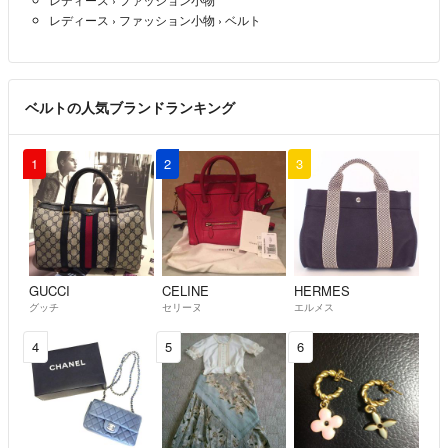
レディース
›
ファッション小物
›
ベルト
⚠2017年9月5日に販売での取引で悪い評価がつけられました。店頭購
入→試着のみの品を販売した結果 大袈裟に覚えのないクレームをさ
れ、受けた評価です。その方は見て頂ければ分かると思いますが、販売
ベルトの人気ブランドランキング
取引で何度も難ありのクレームを貰っているような方です。とても残念
です(__)
1
2
3
GUCCI
CELINE
HERMES
グッチ
セリーヌ
エルメス
4
5
6