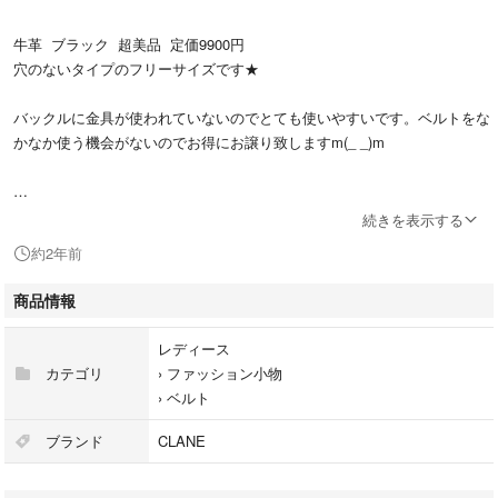
牛革 ブラック 超美品 定価9900円
穴のないタイプのフリーサイズです★
バックルに金具が使われていないのでとても使いやすいです。ベルトをな
かなか使う機会がないのでお得にお譲り致しますm(_ _)m
▽商品説明
続きを表示する
約2年前
メタルリングを革で巻いてる上品な印象の細ベルトです。バックルを使わ
ず、２つのリングに通して調節できるので色々な位置で使えるベルトで
商品情報
す。
レディース
実寸サイズ 幅2cm 全長104cm
カテゴリ
›
ファッション小物
›
ベルト
ブランド
CLANE