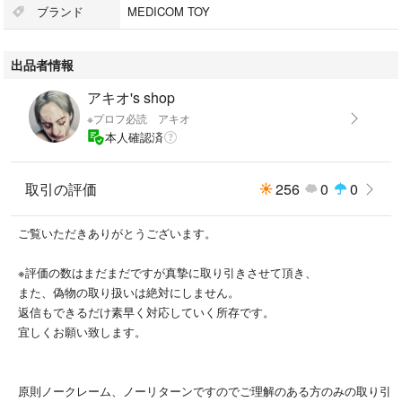
※高額商品の為、購入申請を付けます。承認にはお時間取りませんが、悪
ブランド
MEDICOM TOY
い評価が付いている方や評価の数が少ない方は評価内容を確認させて頂い
た上でスルーさせて頂く場合が御座います。これもトラブルを避ける為で
出品者情報
す、ご了承下さい。
#JavierCalleja
アキオ's shop
#Heads
※プロフ必読 アキオ
#Nanzuka
本人確認済
#Parco
取引の評価
256
0
0
ご覧いただきありがとうございます。
※評価の数はまだまだですが真摯に取り引きさせて頂き、
また、偽物の取り扱いは絶対にしません。
返信もできるだけ素早く対応していく所存です。
宜しくお願い致します。
原則ノークレーム、ノーリターンですのでご理解のある方のみの取り引