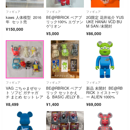
フィギュア
フィギュア
フィギュア
kaws 人体模型 2016
BE@RBRICK ベアブ
2G限定 花井祐介 YUS
年 セット売
リック100% エヴァン
UKE HANAI VCD BU
ゲリオン
M SAN /未開封
¥150,000
¥5,000
¥86,000
フィギュア
フィギュア
フィギュア
VAG ごちゃまぜセッ
BE@RBRICK ベアブ
新品 未開封 BE@RB
ト ソフビ ガチャガ
リック セットかえ
RICK トイストーリ
チ まとめ セット レア
る BASIC JELLY BE
ー ALIEN 1000%
AN
¥8,499
¥1,400
¥69,000