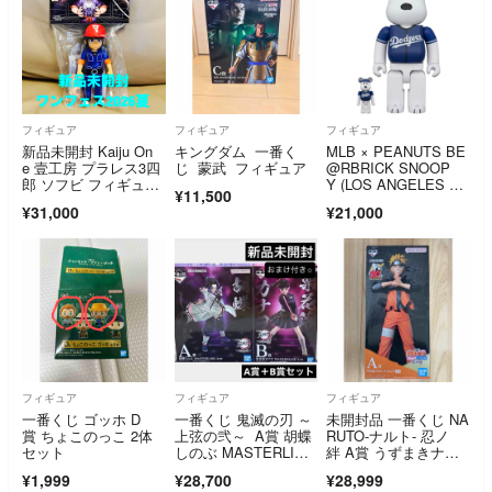
フィギュア
フィギュア
フィギュア
新品未開封 Kaiju On
キングダム 一番く
MLB × PEANUTS BE
e 壹工房 プラレス3四
じ 蒙武 フィギュア
@RBRICK SNOOP
郎 ソフビ フィギュ
Y (LOS ANGELES D
¥11,500
ア ワンフェス 202
ODGERS) 100％ & 40
¥31,000
¥21,000
6 夏 会場限定 WF202
0％
6S
フィギュア
フィギュア
フィギュア
一番くじ ゴッホ D
一番くじ 鬼滅の刃 ～
未開封品 一番くじ NA
賞 ちょこのっこ 2体
上弦の弐～ A賞 胡蝶
RUTO-ナルト- 忍ノ
セット
しのぶ MASTERLIS
絆 A賞 うずまきナル
E フィギュア B賞 栗
ト フィギュア MAST
¥1,999
¥28,700
¥28,999
花落カナヲ
ERLISE