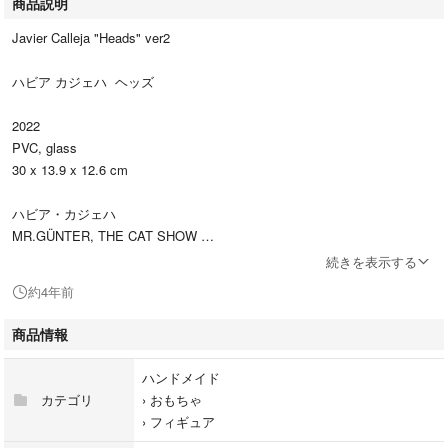
商品説明
Javier Calleja "Heads" ver2
ハビア カジェハ ヘッズ
2022
PVC, glass
30 x 13.9 x 12.6 cm
ハビア・カジェハ
MR.GÜNTER, THE CAT SHOW
自身で購入した新品未使用です。
続きを表示する
外箱だけの写真も多いですがそれだけだとカジェハは偽物も多く信憑性に
約4年前
欠けるので段ボール上部だけ開けました。
商品情報
レシートコピーも同封します。お支払いから24時間内に発送致します。
ハンドメイド
すり替え防止の為、返品、返金はいかなる理由があろうともお断りしま
カテゴリ
›
おもちゃ
す。予めご了承ください。
›
フィギュア