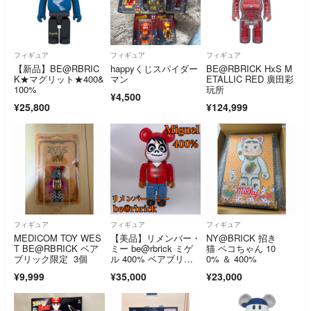
フィギュア
フィギュア
フィギュア
【新品】BE@RBRIC
happyくじスパイダー
BE@RBRICK HxS M
K★マグリット★400&
マン
ETALLIC RED 廣田彩
100%
玩所
¥4,500
¥25,800
¥124,999
フィギュア
フィギュア
フィギュア
MEDICOM TOY WES
【美品】リメンバー・
NY@BRICK 招き
T BE@RBRICK ベア
ミー be@rbrick ミゲ
猫 ペコちゃん 10
ブリック限定 3個
ル 400% ベアブリッ
0% ＆ 400%
ク
¥9,999
¥35,000
¥23,000