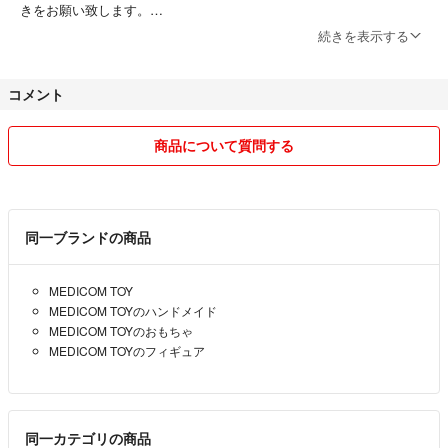
きをお願い致します。
続きを表示する
質問、コメント等御座いましたらお気軽にお問い合わせ下さい。
コメント
サイズ詳細を教えてくれとのコメントがありますが
その様な方に限り本当に購入してくれません。
時間と手間の無駄です。悪質な方は即ブロックします。
商品について質問する
ですのでサイズ詳細に関しましては以後一切お答えしません。
例外としては評価を見て判断して返信する場合はございます。
同一ブランドの商品
購入に関しましても評価の悪いが付いてる方は、コメント返信にもルー
ズで、支払いも遅い上にましてやキャンセルする方までいます。
MEDICOM TOY
その様な方は購入お控えください。
MEDICOM TOYのハンドメイド
もし購入されてもこちらからキャンセルする場合がございます。
MEDICOM TOYのおもちゃ
お互い顔が見えないだけにこちらとしても人としてルール
MEDICOM TOYのフィギュア
を守れる方と取引したいです。
長くなりましたが宜しくお願いします。
同一カテゴリの商品