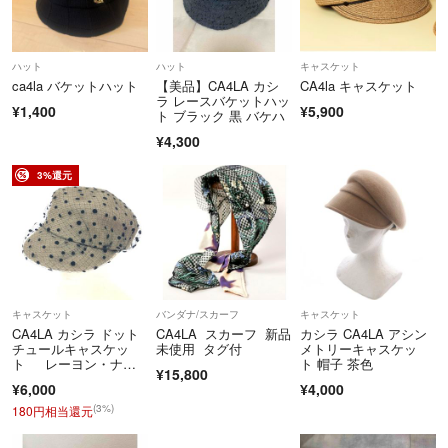
ハット
ハット
キャスケット
ca4la バケットハット
【美品】CA4LA カシ
CA4la キャスケット
ラ レースバケットハッ
¥1,400
¥5,900
ト ブラック 黒 バケハ
¥4,300
3%還元
キャスケット
バンダナ/スカーフ
キャスケット
CA4LA カシラ ドット
CA4LA スカーフ 新品
カシラ CA4LA アシン
チュールキャスケッ
未使用 タグ付
メトリーキャスケッ
ト レーヨン・ナイ
ト 帽子 茶色
¥15,800
ロン ベージュ レディ
¥6,000
¥4,000
ース / 241006003143
(3%)
180円相当還元