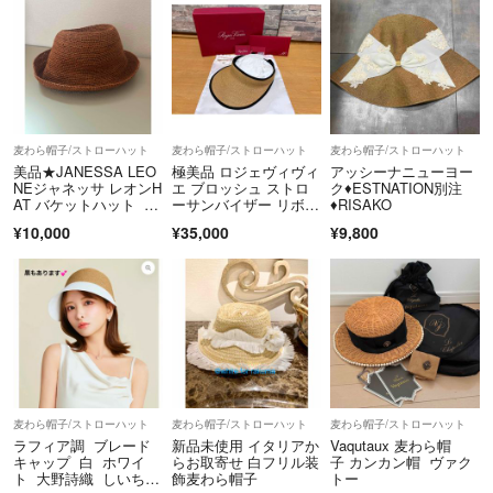
麦わら帽子/ストローハット
麦わら帽子/ストローハット
麦わら帽子/ストローハット
美品★JANESSA LEO
極美品 ロジェヴィヴィ
アッシーナニューヨー
NEジャネッサ レオンH
エ ブロッシュ ストロ
ク♦︎ESTNATION別注
AT バケットハット 麦
ーサンバイザー リボン
♦︎RISAKO
わら帽子
付 S 箱袋付
¥10,000
¥35,000
¥9,800
麦わら帽子/ストローハット
麦わら帽子/ストローハット
麦わら帽子/ストローハット
ラフィア調 ブレード
新品未使用 イタリアか
Vaqutaux 麦わら帽
キャップ 白 ホワイ
らお取寄せ 白フリル装
子 カンカン帽 ヴァク
ト 大野詩織 しいちゃ
飾麦わら帽子
トー