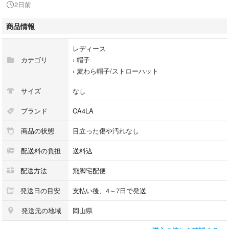
2日前
【付属品】付属品なし
商品情報
商品のお問い合わせの回答を休止しております。＊各商品ページの商品詳
細等をご確認の上ご購入ください。
レディース
カテゴリ
›
帽子
★本商品は一点物です
›
麦わら帽子/ストローハット
他サイトや店舗にて販売している商品です。多少のお時間差にて欠品にな
ることもございます。予めご了承頂ますようお願い致します。
サイズ
なし
こちらの商品はラクマ公式パートナーのベクトルによって出品されていま
ブランド
CA4LA
す。
商品の状態
目立った傷や汚れなし
配送料の負担
送料込
配送方法
飛脚宅配便
発送日の目安
支払い後、4～7日で発送
発送元の地域
岡山県