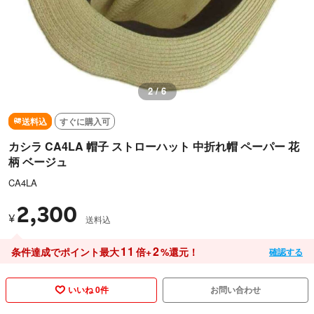
2 / 6
送料込
すぐに購入可
カシラ CA4LA 帽子 ストローハット 中折れ帽 ペーパー 花
柄 ベージュ
CA4LA
2,300
¥
送料込
11
2
条件達成でポイント最大
倍+
%還元！
確認する
いいね 0件
お問い合わせ