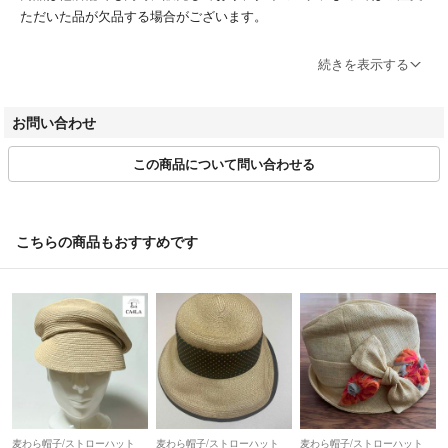
ただいた品が欠品する場合がございます。
ブランドによってサイズ表記方法が様々です。必ず実寸サイズをご確認
続きを表示する
ください。
ベクトルの計測方法にのっとって計測しております。多少の誤差につき
お問い合わせ
ましてはご容赦ください。
この商品について問い合わせる
商品画像はできる限り現品を再現するよう心がけておりますが、ご利用
のモニターにより実物と異なる場合がございます。また、リサイクル品
ゆえに付属品が揃ってない場合がございます。
こちらの商品もおすすめです
ご入金確認後のご注文内容の変更、キャンセルはお受けしておりませ
ん。
商品状態は掲載前に十分な確認を行っておりますが、重大な見落としが
ございました際はご返品を承ります。サイズが合わない、イメージが違
う、間違えた等お客様都合での返品はお受けしておりません。
・ご注文の商品と異なる商品が届いた場合
・商品状態が商品説明と著しく異なる場合
はご返品をお受けしております。
麦わら帽子/ストローハット
麦わら帽子/ストローハット
麦わら帽子/ストローハット