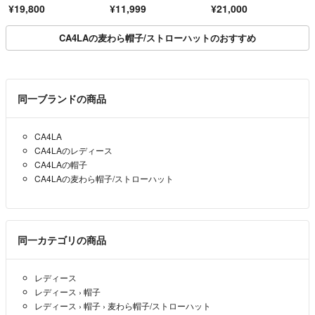
ん mamot 新品未使用
¥19,800
¥11,999
¥21,000
品 ブラックもありま
す
CA4LAの麦わら帽子/ストローハットのおすすめ
同一ブランドの商品
CA4LA
CA4LAのレディース
CA4LAの帽子
CA4LAの麦わら帽子/ストローハット
同一カテゴリの商品
レディース
レディース
›
帽子
レディース
›
帽子
›
麦わら帽子/ストローハット