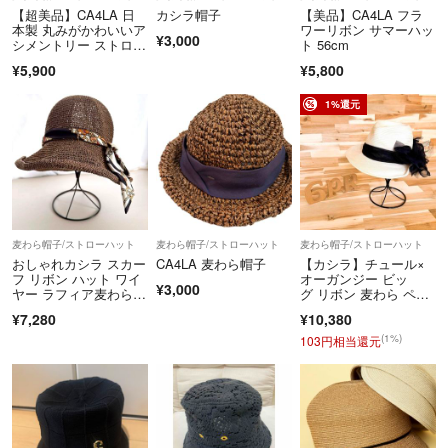
商品到着から5日以内にご連絡、返品受付後5日以内に当店に商品をご
【超美品】CA4LA 日
カシラ帽子
【美品】CA4LA フラ
本製 丸みがかわいいア
ワーリボン サマーハッ
返送ください。期限を過ぎた場合、初期不良等の場合でも対応いたしか
¥3,000
シメントリー ストロー
ト 56cm
ねます。 必ず商品を受け取られた際に状態の確認をお願いいたしま
キャスケット
¥5,900
¥5,800
す。
クリーニングやアフターサービス代等の商品代金以上のご請求、不良品
1%還元
の場合の一部返金での対応などはお受けできません。
Cランク以下の商品については、いかなる理由でもご返品をお断りさせ
ていただいております。
当アカウントはラクマ公式パートナーです。
◆特商法：
https://fril.jp/ts/official/law/vtr/
麦わら帽子/ストローハット
麦わら帽子/ストローハット
麦わら帽子/ストローハット
◆返品特約：
https://fril.jp/ts/official/law/vtr/#return_policy
おしゃれカシラ スカー
CA4LA 麦わら帽子
【カシラ】チュール×
◆適格請求書発行事業者登録番号：T4260002013524
フ リボン ハット ワイ
オーガンジー ビッ
¥3,000
ヤー ラフィア麦わら帽
グ リボン 麦わら ペー
子 茶 黒
パーハット 白×黒
¥7,280
¥10,380
(1%)
103円相当還元