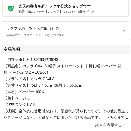
楽天の審査を経たラクマ公式ショップです
商品が気になったら【いいね♡】しておトク情報をゲット
ラクマ安心・安全への取り組み
補償制度やカスタマーサポートなどのご案内
商品説明
【自社品番】201-802604270043
【商品名】カシラ CA4LA 帽子 ストローハット 中折れ帽 ペーパー 花
柄 ベージュ /XZ ■ECB001
【ブランド名】カシラ CA4LA
【実寸サイズ】つば：4.5cm 頭周り：55.5cm
【素材】ペーパー 100%
【色】ベージュ
【状態ランク】AB
【状態】全体的に使用感があり、型崩れが見られますが、その他に目立っ
たダメージはなく、問題なくご使用いただける商品です。 ※あくまでも
中古品ですので掲載写真や記載内容をご確認いただき、ご理解の上ご購入
続きを表示する
ください。