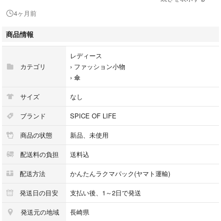
【サイズ】
4ヶ月前
[親骨の長さ]約58.5cm、[直径]約100cm、[全長]約82cm
商品情報
※サイズは当店平置き実寸サイズです。実際のサイズと多少の誤差が生じ
る場合がございます。ご了承ください。
レディース
カテゴリ
›
ファッション小物
›
傘
サイズ
なし
ブランド
SPICE OF LIFE
商品の状態
新品、未使用
配送料の負担
送料込
配送方法
かんたんラクマパック(ヤマト運輸)
発送日の目安
支払い後、1～2日で発送
発送元の地域
長崎県