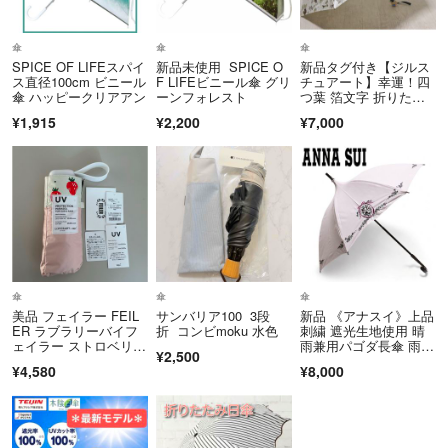
傘
傘
傘
SPICE OF LIFEスパイ
新品未使用 SPICE O
新品タグ付き【ジルス
ス直径100cm ビニール
F LIFEビニール傘 グリ
チュアート】幸運！四
傘 ハッピークリアアン
ーンフォレスト
つ葉 箔文字 折りたた
み傘 雨傘
¥1,915
¥2,200
¥7,000
傘
傘
傘
美品 フェイラー FEIL
サンバリア100 3段
新品 《アナスイ》上品
ER ラブラリーバイフ
折 コンビmoku 水色
刺繍 遮光生地使用 晴
ェイラー ストロベリー
雨兼用パゴダ長傘 雨
¥2,500
ドット wpc 晴雨兼用折
傘 日傘
¥4,580
¥8,000
りたたみ傘