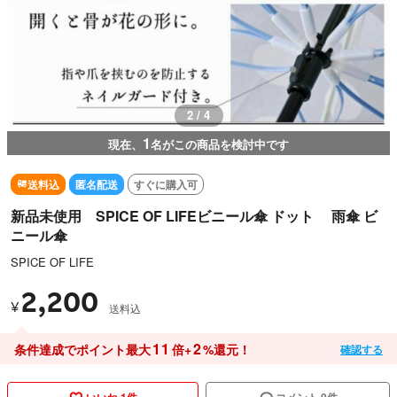
2 / 4
1
現在、
名がこの商品を検討中です
送料込
匿名配送
すぐに購入可
新品未使用 SPICE OF LIFEビニール傘 ドット 雨傘 ビ
ニール傘
SPICE OF LIFE
2,200
¥
送料込
11
2
条件達成でポイント最大
倍+
%還元！
確認する
いいね 1件
コメント 0件