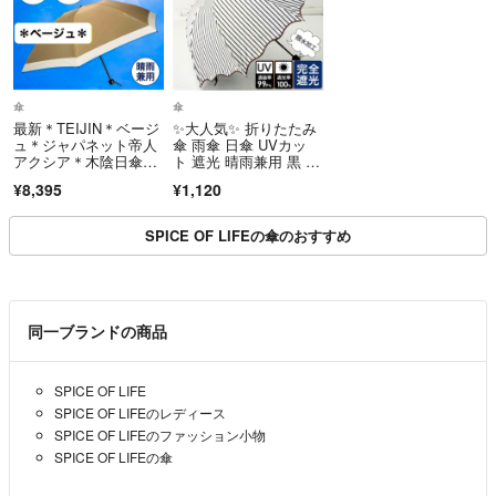
傘
傘
最新＊TEIJIN＊ベージ
✨大人気✨ 折りたたみ
ュ＊ジャパネット帝人
傘 雨傘 日傘 UVカッ
アクシア＊木陰日傘＊
ト 遮光 晴雨兼用 黒 ス
遮熱＊晴雨兼用＊収納
トライプ
¥8,395
¥1,120
袋付
SPICE OF LIFEの傘のおすすめ
同一ブランドの商品
SPICE OF LIFE
SPICE OF LIFEのレディース
SPICE OF LIFEのファッション小物
SPICE OF LIFEの傘