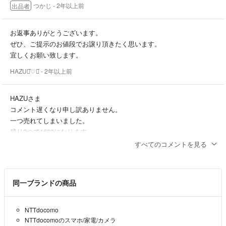
つかじ
- 2年以上前
出品者
お返事ありがとうございます。
ぜひ、ご提示のお値段でお譲り頂きたく思います。
宜しくお願い致します。
HAZU⋆͛♡⋆͛
- 2年以上前
HAZUさま
コメント遅くなり申し訳ありません。
一つ売れてしまいました。
残り2つで1600になります。
ご検討くださいませ。
すべてのコメントを見る
つかじ
- 2年以上前
出品者
同一ブランドの商品
初めまして。
コメント失礼致します。
3個全ておまとめ購入ですと、おくらでお譲り頂けますでしょうか？
NTTdocomo
NTTdocomoのスマホ/家電/カメラ
HAZU⋆͛♡⋆͛
- 2年以上前