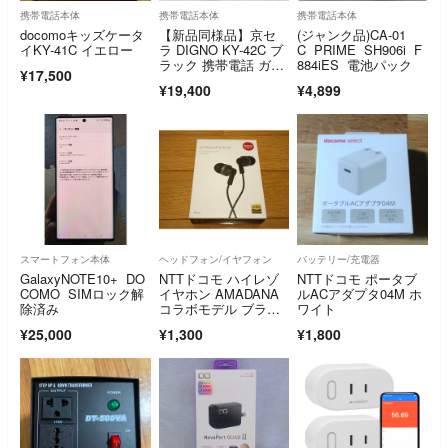
携帯電話本体
携帯電話本体
携帯電話本体
docomoキッズケータ
【新品同様品】京セ
(ジャンク品)CA-01
イKY-41C イエロー
ラ DIGNO KY-42C ブ
C PRIME SH906i F
ラック 携帯電話 ガラ
884iES 電池パック
¥17,500
ホ
¥19,400
¥4,899
スマートフォン本体
ヘッドフォン/イヤフォン
バッテリー/充電器
GalaxyNOTE10+ DO
NTTドコモ ハイレゾ
NTTドコモ ポータブ
COMO SIMロック解
イヤホン AMADANA
ルACアダプタ04M ホ
除済み
コラボモデル ブラッ
ワイト
ク
¥25,000
¥1,300
¥1,800