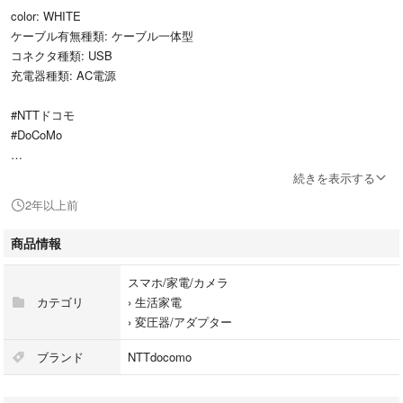
color: WHITE
ケーブル有無種類: ケーブル一体型
コネクタ種類: USB
充電器種類: AC電源
#NTTドコモ
#DoCoMo
3個箱付きであり。
続きを表示する
まとめ買いお値引きします。
2年以上前
タイプ···AC式充電器
商品情報
スマホ/家電/カメラ
カテゴリ
›
生活家電
›
変圧器/アダプター
ブランド
NTTdocomo