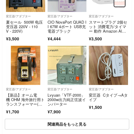
変圧器/アダプター
変圧器/アダプター
変圧器/アダプター
夏セール 500W 电压
CIO NovaPort QUAD I
スマートプラグ 2個セ
变压器 220V - 110
I 67W 4ポート USB充
ット 消費電力/タイマ
V - 220V)
電器ブラック
ー 動作 Amazon Alex
a/
¥3,500
¥4,444
¥3,500
変圧器/アダプター
変圧器/アダプター
変圧器/アダプター
【新品】オーム電
Lvyuan「VTF-2000」
変圧器 Cタイプ→Aタ
機 OHM 海外旅行用ト
2000w出力純正弦波イ
イプ
ランスフォーマー(変
ンバーター
¥1,500
圧器) 50W
¥1,700
¥7,900
関連商品をもっと見る