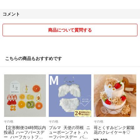
・木製レターバナー、祝百日をセットで購入の場合、まとめて梱包発
送、200円OFF
コメント
・一点購入の上で、個別の数字の購入は可能です。詳細は遠慮なく問い
合わせしてください。
商品について質問する
一部の商品につきましては、仕入れの都合により発送までお時間をいた
だく場合がございます。詳しくはお気軽にお問い合わせください。
こちらの商品もおすすめです
その他
その他
その他
【定形郵便/24時間以内
ブルマ 天使の羽根 ニ
苺とくすみピンク紫陽
投函】ハーフバースデ
ューボーンフォト ハ
花のクレイケーキ♡
ー ハーフカットフル
ーフバースデー パン
¥3,400