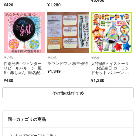
ーツ
ツ 誕生日 1歳
¥420
¥1,280
その他
その他
その他
性別発表 ジェンダー
ラウンドワン 株主優待
大特価!!トイストーリ
リビールバルーン 風
ー お誕生日 ガーラン
¥1,349
船 赤ちゃん 匿名配
ドセット バルーン 飾
送 マタニティ
り
¥480
¥1,280
その他のおすすめ
同一カテゴリの商品
キッズ/ベビー/マタニティ