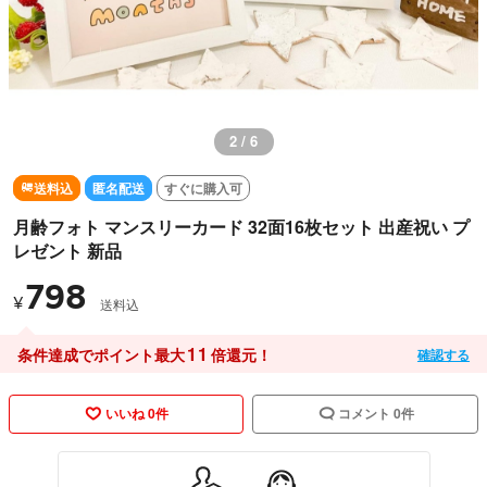
3 / 6
送料込
匿名配送
すぐに購入可
月齢フォト マンスリーカード 32面16枚セット 出産祝い プ
レゼント 新品
798
¥
送料込
11
条件達成でポイント最大
倍還元！
確認する
いいね 0件
コメント 0件