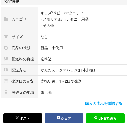
商品情報
面16枚と説明書付き。
キッズ/ベビー/マタニティ
・出産から2歳まで1ヶ月毎の成長過程（身長・体重など）の記録をオシャ
カテゴリ
›
メモリアル/セレモニー用品
レに撮影することができます。
›
その他
・プレゼントにも最適なしっかりとした手提げ袋付き。
サイズ
なし
・A6サイズのフォトフレームに入ります。
商品の状態
新品、未使用
配送料の負担
送料込
#ハーフバースデー#お誕生日#記念撮影
#HappyBirthday #月齢フォト#月齢カード
配送方法
かんたんラクマパック(日本郵便)
#マンスリーフォト#ニューボーンフォト
#100日祝い#お祝い#赤ちゃん#壁面飾り
発送日の目安
支払い後、1～2日で発送
#誕生日#木製#木製レターバナー
#マンスリーカード
発送元の地域
東京都
購入の流れを確認する
ポスト
シェア
LINEで送る