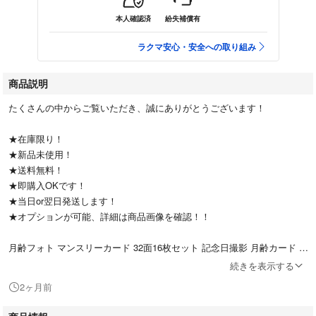
本人確認済
紛失補償有
ラクマ安心・安全への取り組み
商品説明
たくさんの中からご覧いただき、誠にありがとうございます！
★在庫限り！
★新品未使用！
★送料無料！
★即購入OKです！
★当日or翌日発送します！
★オプションが可能、詳細は商品画像を確認！！
月齢フォト マンスリーカード 32面16枚セット 記念日撮影 月齢カード 赤
ちゃん 出産祝い 長持ち 星と王冠 成長記録 誕生日 子どもの日 お祝い プ
続きを表示する
レゼント 女の子 男の子
2ヶ月前
・赤ちゃんの成長を彩る撮影用のマンスリーカードです！ハガキサイズ32