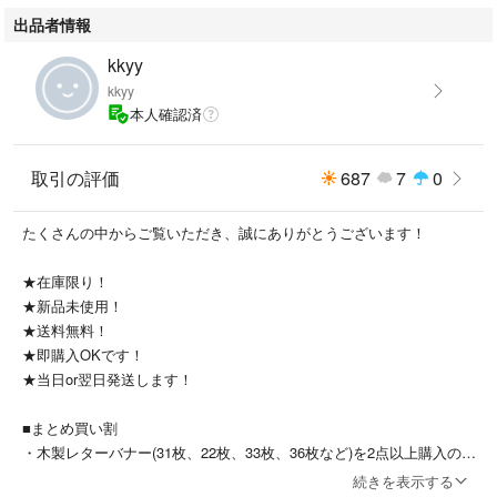
出品者情報
kkyy
kkyy
本人確認済
取引の評価
687
7
0
たくさんの中からご覧いただき、誠にありがとうございます！
★在庫限り！
★新品未使用！
★送料無料！
★即購入OKです！
★当日or翌日発送します！
■まとめ買い割
・木製レターバナー(31枚、22枚、33枚、36枚など)を2点以上購入の場
合、100円OFF
続きを表示する