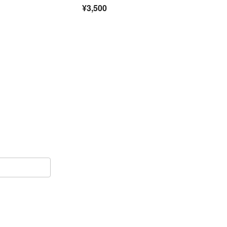
OR FOBIX ビンテー
¥3,500
ジ レザーケース 希
少 入手困難