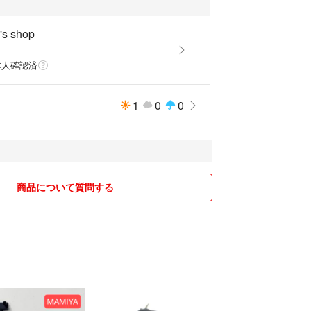
's shop
本人確認済
1
0
0
商品について質問する