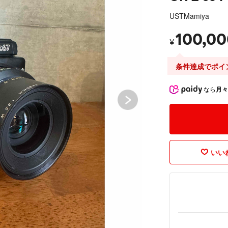
USTMamiya
100,00
¥
条件達成でポイ
なら
月々
いいね