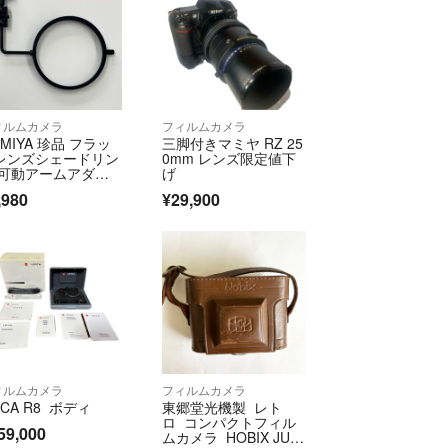
ィルムカメラ
フィルムカメラ
MIYA 珍品 フラッ
三脚付きマミヤ RZ 25
レンズシェードリン
0mm レンズ限定値下
 可動アームアダプ
げ
ー
,980
¥29,900
ィルムカメラ
フィルムカメラ
ICA R8 ボディ
東郷堂光機製 レト
ロ コンパクトフィル
59,000
ムカメラ HOBIX JUNI