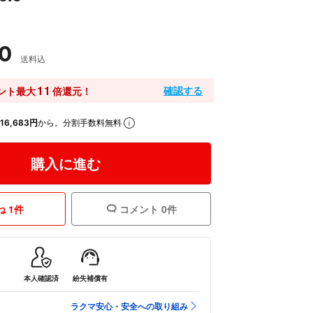
0
送料込
11
確認する
ント最大
倍還元！
16,683円
から。分割手数料無料
購入に進む
 1件
コメント 0件
本人確認済
紛失補償有
ラクマ安心・安全への取り組み