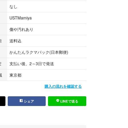
なし
USTMamiya
傷や汚れあり
担
送料込
かんたんラクマパック(日本郵便)
安
支払い後、2～3日で発送
域
東京都
購入の流れを確認する
シェア
LINEで送る