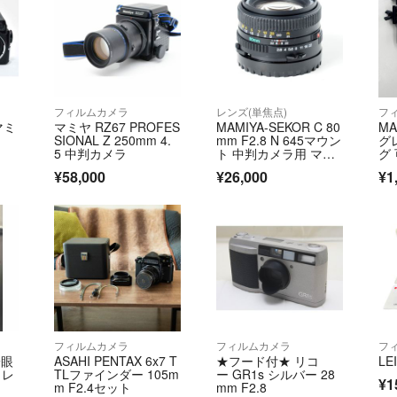
フィルムカメラ
レンズ(単焦点)
フ
マミ
マミヤ RZ67 PROFES
MAMIYA-SEKOR C 80
MA
SIONAL Z 250mm 4.
mm F2.8 N 645マウン
グ
5 中判カメラ
ト 中判カメラ用 マミ
グ
ヤ 単焦点レンズ #145
タ
¥58,000
¥26,000
¥1
94
フィルムカメラ
フィルムカメラ
フ
一眼
ASAHI PENTAX 6x7 T
★フード付★ リコ
LE
 レ
TLファインダー 105m
ー GR1s シルバー 28
¥1
m F2.4セット
mm F2.8