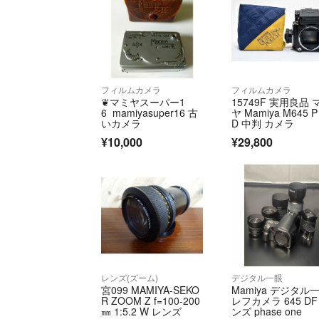
フィルムカメラ
フィルムカメラ
❦マミヤスーパー1
15749F 実用良品 
6 mamiyasuper16 古
ヤ Mamiya M645 P
いカメラ
D 中判 カメラ
¥10,000
¥29,800
レンズ(ズーム)
デジタル一眼
宮099 MAMIYA-SEKO
Mamiya デジタル
R ZOOM Z f=100-200
レフカメラ 645 DF
㎜ 1:5.2 W レンズ
ンズ phase one