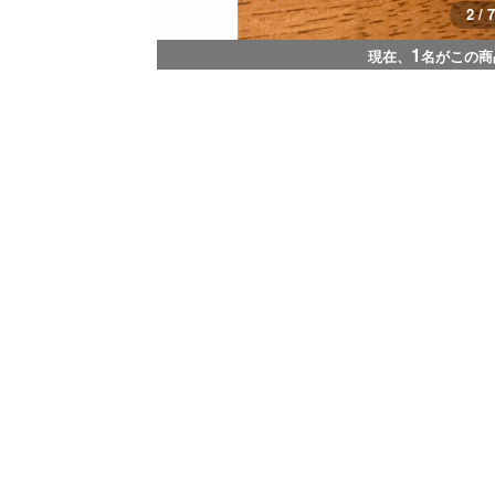
2 / 7
1
現在、
名がこの商