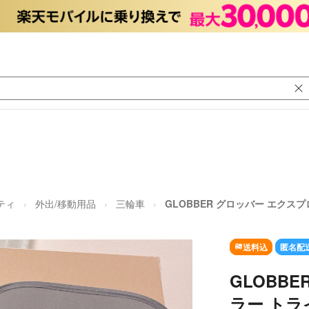
ティ
外出/移動用品
三輪車
GLOBBER グロッバー エクスプ
送料込
匿名配
GLOBB
ラー トラ