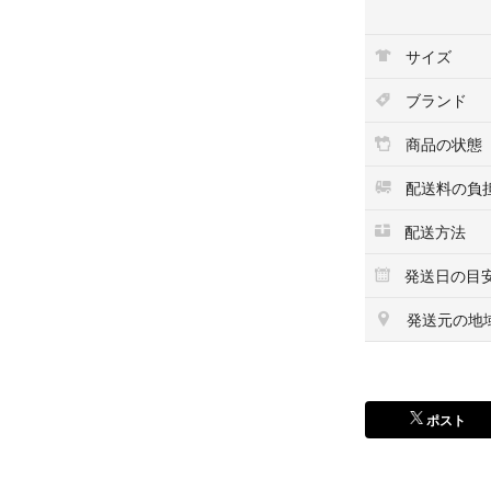
■商品説明(公式サ
ペダル付き三輪車
サイズ
一台で4つの乗り
工具は一切不要で
ブランド
【対象年齢】
商品の状態
●ベビーカーモード
●コントロールバー
配送料の負
●三輪車モード：2
配送方法
●バランスバイク
発送日の目
【サイズ】
●ベビーカーモード：H92
発送元の地
●コントロールバー付き
●三輪車モード：H53x 
●バランスバイクモード：
●シート高：31/34
ポスト