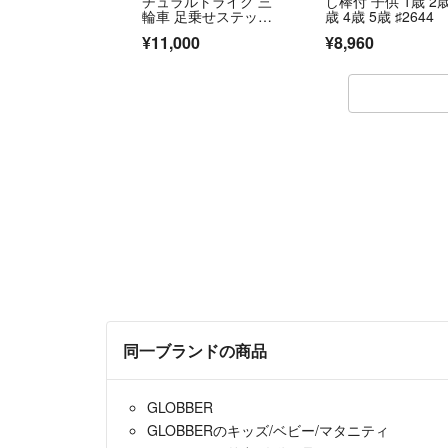
チュラルトライク 三
し棒付 子供 1歳 2歳
輪車 足乗せステップ
歳 4歳 5歳 ♯2644
付き 押し棒付き
¥11,000
¥8,960
同一ブランドの商品
GLOBBER
GLOBBERのキッズ/ベビー/マタニティ