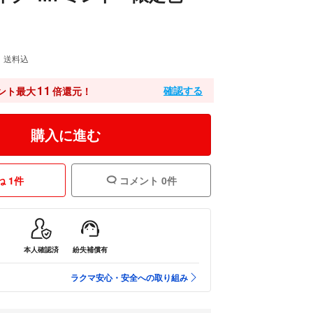
送料込
11
確認する
ント最大
倍還元！
購入に進む
 1件
コメント 0件
本人確認済
紛失補償有
ラクマ安心・安全への取り組み