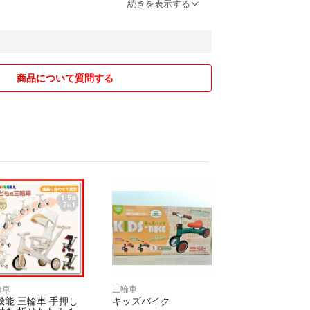
をお値引きさせていただきます！
続きを表示する
間以内に発送手続きさせていただきます！
い取引ができるように心掛けておりますので、よろ
しくお願いいたします！٩(❛ᴗ❛)۶
商品について質問する
輪車
三輪車
機能 三輪車 手押し
キッズバイク