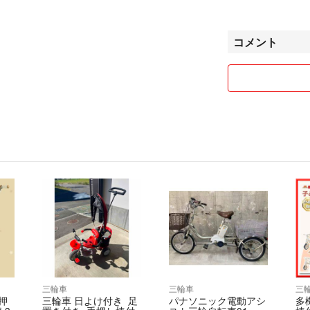
その場合は送料分
基本的には24時
コメント
最後まで気持ち良
三輪車
三輪車
三
押
三輪車 日よけ付き 足
パナソニック電動アシ
多