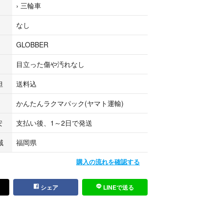
›
三輪車
イトより)
から二輪のキックバイクへ。
なし
方を楽しめる♪
、簡単にモードチェンジできます！
GLOBBER
目立った傷や汚れなし
：10から36カ月
付き三輪車モード：18から36カ月
担
送料込
4から36カ月
かんたんラクマパック(ヤマト運輸)
モード：2から5才
安
支払い後、1～2日で発送
- 96xL95xW47(cm)/6.08 kg
域
福岡県
三輪車モード：H92-96xL95xW47(cm)/5.48 kg
L76.5xW47(cm)/4.48 kg
購入の流れを確認する
H53xL76.5xW38(cm)/4.48 kg
(cm)/最大重量：20kg
シェア
LINEで送る