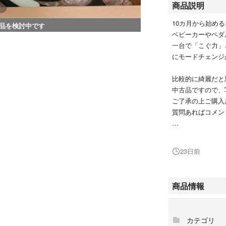
商品説明
10カ月から始める自
品を検討中です
ベビーカーやペダ
一台で「こぐ力」
にモードチェンジ
比較的に綺麗だと
中古品ですので、
ご了承の上ご購入
質問あればコメン
すべての付属品が
なのも付いており
23日前
匿名配送送料込
24時間以内発送
商品情報
すべての部品をバ
購入時の箱に入れ
カテゴリ