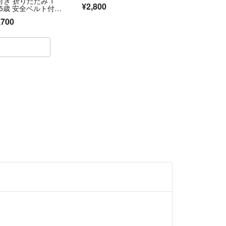
付き 折りたたみ 1
¥2,800
-5歳 安全ベルト付
2644
,700