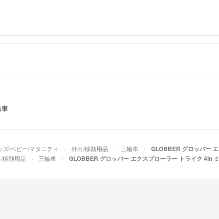
輪車
ッズ/ベビー/マタニティ
外出/移動用品
三輪車
GLOBBER グロッバー 
/移動用品
三輪車
GLOBBER グロッバー エクスプローラー トライク 4in