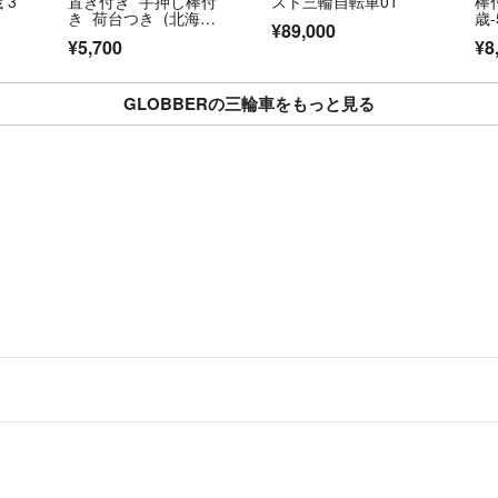
 3
置き付き 手押し棒付
スト三輪自転車01
棒
き 荷台つき (北海道:
歳
¥89,000
手渡し)
き 
¥5,700
¥8
GLOBBERの三輪車をもっと見る