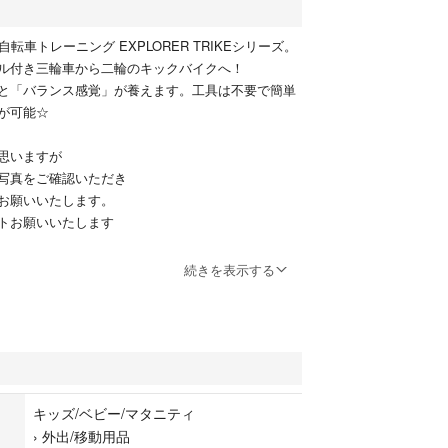
転車トレーニング EXPLORER TRIKEシリーズ。
ル付き三輪車から二輪のキックバイクへ！
と「バランス感覚」が養えます。工具は不要で簡単
が可能☆
思いますが
写真をご確認いただき
お願いいたします。
トお願いいたします
ございます。ベビーカーモード時に丸いバーみたい
続きを表示する
ます。
ラして
キッズ/ベビー/マタニティ
て発送します
›
外出/移動用品