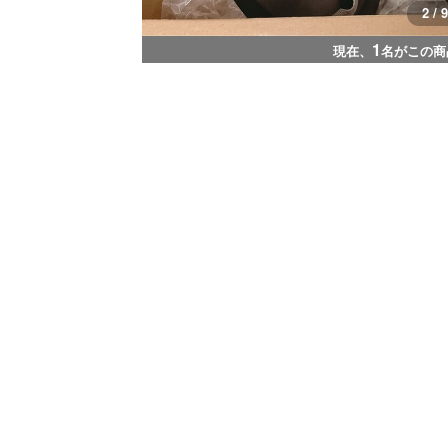
2 / 9
1
現在、
名がこの商