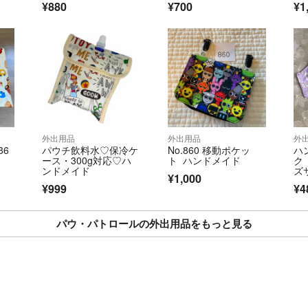
した。お荷物を入
¥880
¥700
¥1
ご了承下さい
切替生地を合わせ
につき5回までと
他サイトにも出品
す。梱包は簡易包
は責任を負いかね
外出用品
外出用品
外
になります。
86
パウチ飲料水♡保冷ケ
No.860 移動ポケッ
ハ
ース・300g対応♡ハ
ト ハンドメイド
ク
購入申請は先着順
ンドメイド
ズ
¥1,000
ト
は今後のお取引に
¥999
¥4
ー
の評価をさせてい
パウ・パトロールの外出用品をもっと見る