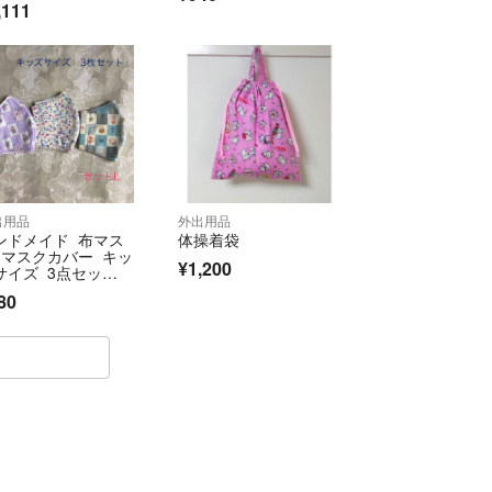
れた後のサイズはこちらでは判断できかねますので
,111
た画像アップすることも可能ですが、1つのお取引
させていただきます
しているため、予告なく削除する場合がございま
装です。発送は最安値で、普通郵便の事故について
ます。追跡有りに変更も可能ですが、差額分上乗せ
出用品
外出用品
ンドメイド 布マス
体操着袋
 マスクカバー キッ
¥1,200
になります 期日内にお支払いが確認できない場合
サイズ 3点セッ
 L 小花柄 水色 ス
不安を感じるためブロックさせていただき、悪い。
80
ちゃん
ただきます