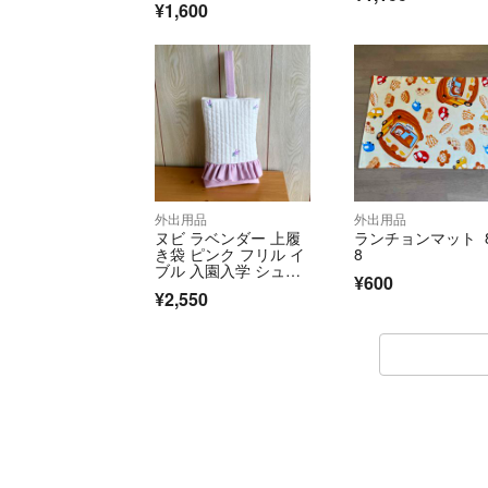
¥1,600
外出用品
外出用品
ヌビ ラベンダー 上履
ランチョンマット 
き袋 ピンク フリル イ
8
ブル 入園入学 シュー
¥600
ズケース
¥2,550