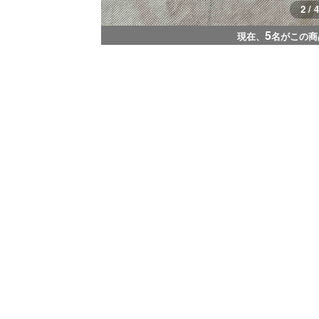
2 / 4
5
現在、
名がこの商