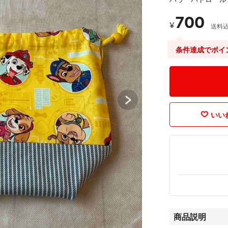
700
¥
送料
条件達成でポイ
いいね
商品説明