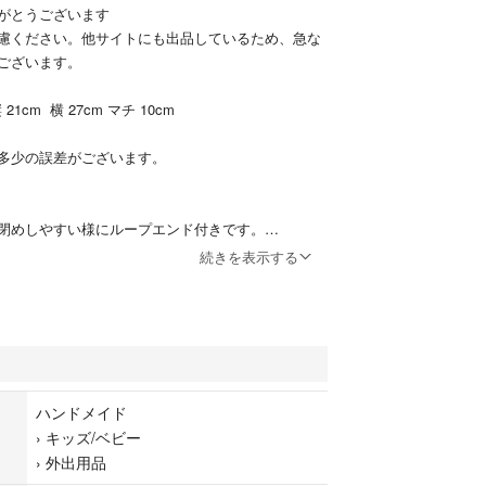
がとうございます
慮ください。他サイトにも出品しているため、急な
ございます。
m 横 27cm マチ 10cm
多少の誤差がございます。
閉めしやすい様にループエンド付きです。
続きを表示する
で消えるチャコペンを使用しておりますので、チャ
ン跡がある場合がございますが、お洗濯で消えます
い。
ハンドメイド
にお作りいたしましたが、素人のハンドメイド品で
›
キッズ/ベビー
レ、ヨレ、歪み、縫い目の曲がり、縫い直し等がご
›
外出用品
製品の様な完璧なお品をお望みの方はご遠慮下さ