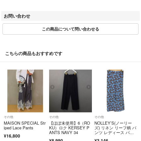
で、あらかじめご了承ください。
程度とお考えください。
________________________________________
お問い合わせ
・コメントなし即購入OKです
3. 色味について
・丁寧な梱包、迅速な発送を心がけています
この商品について問い合わせる
・ご不明点や気になる点がございましたら、ご購入前でもお気軽にお問
撮影環境・お使いのモニター設定等により、実際の色味と異なる場合がご
い合わせください
ざいます。
※色のイメージ違いによる返品はお受けできません。
お客様に安心してお取引いただけるよう、誠実な対応を心がけてまいり
________________________________________
こちらの商品もおすすめです
ます。
4. 梱包・発送について
どうぞよろしくお願いいたします。
商品は緩衝材を詰めた段ボールで丁寧に梱包・発送いたします。
＝＝＝＝＝＝＝＝＝＝＝＝＝＝
環境保護の観点から、一部リサイクル資材（再利用エアークッションな
こちらのアカウントはラクマ公式パートナーの株式会社ハウマッチによ
ど）を使用する場合がございます。
って運営されています。
発送方法・送料は商品ページの記載内容に準じます。
▼特商法
________________________________________
https://fril.jp/ts/official/law/a505/
5. お受け取りについて
▼返品特約
その他
その他
その他
https://fril.jp/ts/official/law/a505/#return_policy
静岡市内の弊社倉庫での直接お受け取りも可能です（要事前連絡・営業時
MAISON SPECIAL Str
【ほぼ未使用】6（RO
NOLLEY’S(ノーリー
iped Lace Pants
KU）ロク KERSEY P
ズ) リネン リーフ柄 パ
間内対応）。
ANTS NAVY 34
ンツ レディース パン
¥16,800
※モールの規約により、直接受け取りが不可の場合は配送対応のみとなり
ツ
¥8,990
¥3,146