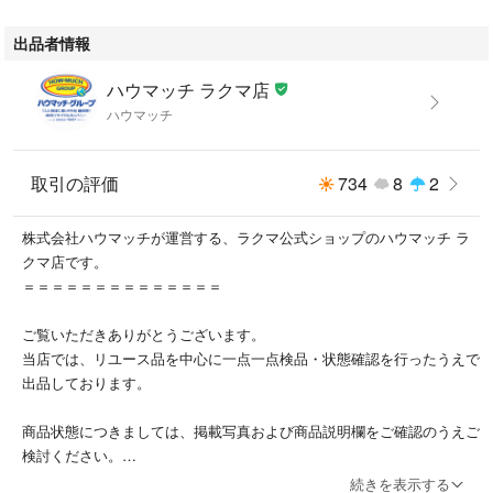
ます。
出品者情報
※記載のない見落としがあった場合でも、現品を優先とさせていただきま
す。
ハウマッチ ラクマ店
ハウマッチ
1-2. まとめ商品（セット販売品）
複数商品をまとめた販売品です。
各商品の状態確認は行っておらず、付属品の欠品・破損・混在がある場合
取引の評価
734
8
2
がございます。
内容や状態に関する個別のご質問にはお答えいたしかねます。
株式会社ハウマッチが運営する、ラクマ公式ショップのハウマッチ ラ
________________________________________
クマ店です。
2. 付属品・消耗品について
＝＝＝＝＝＝＝＝＝＝＝＝＝＝
・撮影時に使用した定規・ハンガー・台車などは商品に含まれません。
ご覧いただきありがとうございます。
・商品画像に写っていない付属品の欠品を理由とした返品はお受けできま
当店では、リユース品を中心に一点一点検品・状態確認を行ったうえで
せん。
出品しております。
・液漏れのあるリモコン類はおまけ扱いとなります。
※こちらを理由とした返品はお受けできません。
商品状態につきましては、掲載写真および商品説明欄をご確認のうえご
・電池・バッテリー・ランプなどの消耗品は保証対象外です。
検討ください。
・電池は付属していない場合がございますので、別途ご用意ください。
中古品の特性上、ごく軽微なスレや使用感等がある場合がございますの
・防水仕様の時計などは電池交換済みの場合があり、防水性能は生活防水
続きを表示する