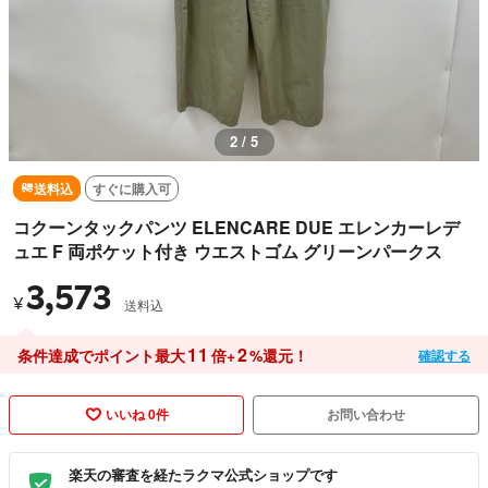
2 / 5
送料込
すぐに購入可
コクーンタックパンツ ELENCARE DUE エレンカーレデ
ュエ F 両ポケット付き ウエストゴム グリーンパークス
3,573
¥
送料込
11
2
条件達成でポイント最大
倍+
%還元！
確認する
いいね 0件
お問い合わせ
楽天の審査を経たラクマ公式ショップです