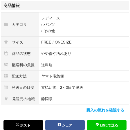
股下(cm)：64 （内股あわせから裾までの長さ）
商品情報
わたり(cm)：38 （内股合わせ[股下の縫い目の交差する所]から外側の端ま
での長さ）
レディース
裾幅(cm)：25.5 （裾の端から端までを直線で測った長さ）
カテゴリ
›
パンツ
ウエスト開口部(cm)：33.5 （ファスナーやボタンを閉じ、上端を直線で水
›
その他
平に測った長さ）
サイズ
FREE / ONESIZE
この度は当店の商品をご覧いただき、誠にありがとうございます。
当店はリユースショップとして、「まだ使える価値あるモノ」を次のお客
商品の状態
やや傷や汚れあり
様へお届けすることを目的に、日々取り組んでおります。
配送料の負担
送料込
中古品を安心してお迎えいただくために、以下の内容をご確認のうえご購
入をお願いいたします。
配送方法
ヤマト宅急便
________________________________________
1. 商品の状態について
発送日の目安
支払い後、2～3日で発送
1-1. 一般商品
発送元の地域
静岡県
弊社はリユース（中古）品を取り扱う店舗です。
購入の流れを確認する
未開封・未使用表記の商品も、一度お客様の手に渡ったお品を再販売して
おります。
※購入時期・使用頻度などの詳細は不明です。
ポスト
シェア
LINEで送る
※未使用品でも保管・展示に伴うスレや小キズ等が見られる場合がござい