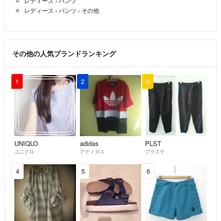
レディース
›
パンツ
す。
レディース
›
パンツ
›
その他
【管理番号】WR0003754
こちらの商品はラクマ公式パートナーのWASABI SWITCHによって出品さ
れています。
その他の人気ブランドランキング
1
2
3
UNIQLO
adidas
PLST
ユニクロ
アディダス
プラステ
4
5
6