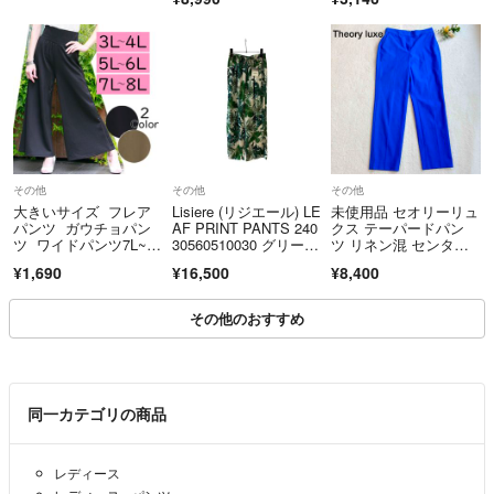
ます。
________________________________________
6. ご購入にあたってのお願い
中古品の特性上、コンディションの感じ方には個人差がございます。
十分ご理解のうえご注文をお願いいたします。
ご不明点がございましたら、ご購入前にお問い合わせください。
その他
その他
その他
【酒類・刃物類・モデルガン・加熱式たばこ等の販売に関するご注意】
大きいサイズ フレア
Lisiere (リジエール) LE
未使用品 セオリーリュ
20歳未満の飲酒・喫煙は法律で禁止されています。
パンツ ガウチョパン
AF PRINT PANTS 240
クス テーパードパン
ツ ワイドパンツ7L~8L
30560510030 グリー
ツ リネン混 センター
当店では、20歳未満の方への酒類・たばこ関連商品の販売は行っておりま
対応 ブラック
ン 36
プレス 近年
¥1,690
¥16,500
¥8,400
せん。
その他のおすすめ
また、刃物類・モデルガン等については、法令および各モールの規約に基
づき、販売可否を確認したうえで出品しております。
ご購入時またはお取引時に、年齢確認・本人確認をお願いする場合がござ
います。
同一カテゴリの商品
年齢確認等にご協力いただけない場合、または販売条件を満たさないと判
断した場合は、ご注文をキャンセルさせていただく場合がございます。
レディース
※各モールの規約により、商品によっては販売できない場合がございま