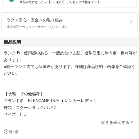
商品が気になったら【いいね♡】しておトク情報をゲット
ラクマ安心・安全への取り組み
補償制度やカスタマーサポートなどのご案内
商品説明
ランク B：使用感のある、一般的な中古品。通常使用に伴う傷・擦れ等が
あります。
※同一ランク内でも個体差があります。詳細は商品説明・画像をご確認く
ださい。
【状態・その他備考】
ブランド名：ELENCARE DUE エレンカーレデュエ
種類：コクーンタックパンツ
サイズ：F
商品詳細：両ポケット付き ウエストゴム グリーンパークス
続きを表示する
対象性別：レディース
6日前
股上(cm)：39 （ウェスト上端から内股合わせまでの長さ）