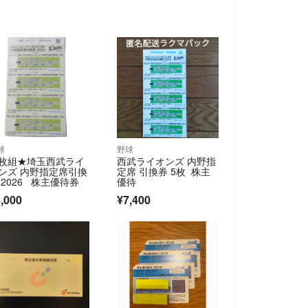
球
野球
枚組★埼玉西武ライ
西武ライオンズ 内野指
ンズ 内野指定席引換
定席 引換券 5枚 株主
 2026 株主優待券
優待
,000
¥7,400