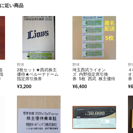
」に近い商品
野球
野球
野
追
2枚セット★西武株主
埼玉西武ライオン
４
指
優待★ベルーナドーム
ズ 内野指定席引換
オ
待
指定席引換券
券 5枚 西武 株主優待
券
¥3,200
¥6,400
¥6