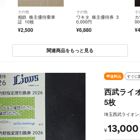
その他
その他
そ
相鉄 株主優待乗車
ワキタ 株主優待券 3
カ
証 10枚
0,000円
0
¥2,500
¥6,880
¥4
関連商品をもっと見る
送料込
すぐに
西武ライ
5枚
埼玉西武ライオン
13,000
¥