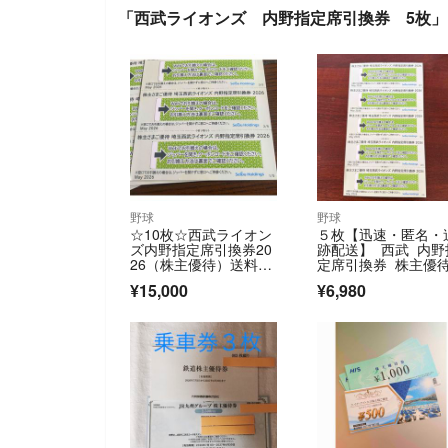
「西武ライオンズ 内野指定席引換券 5枚
野球
野球
☆10枚☆西武ライオン
５枚【迅速・匿名・
ズ内野指定席引換券20
跡配送】 西武 内野
26（株主優待）送料無
定席引換券 株主優
料
¥15,000
¥6,980