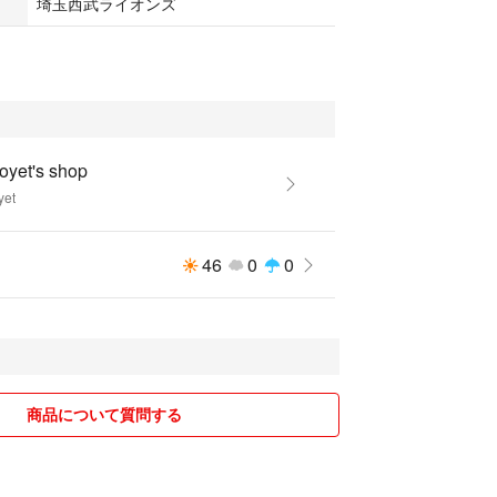
埼玉西武ライオンズ
oyet's shop
yet
46
0
0
商品について質問する