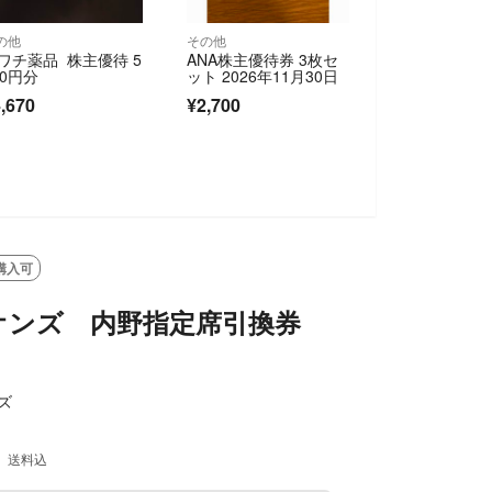
の他
その他
ワチ薬品 株主優待 5
ANA株主優待券 3枚セ
00円分
ット 2026年11月30日
,670
¥2,700
購入可
オンズ 内野指定席引換券
ズ
送料込