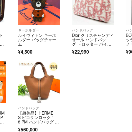
載しております
事実と異なる評価
上げ、情報をもと
キーホルダー
ハンドバッグ
ハ
上記をふまえお取引
ト
ルイヴィトン キーホ
Dior クリスチャンディ
BO
ルダー バッグチャー
オール ハンドバッ
ッ
モノ
ム
グ トロッター パイル
ノ
地 ピンク系
ミ
¥4,500
¥22,990
¥9
ハンドバッグ
RM
【超美品】HERME
P
S ピコタンロック 1
ルド
8 PM ハンドバッグ ゴ
ールド ブラウン S金
¥560,000
具 A刻印 エルメス