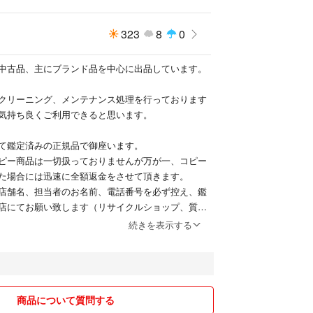
品を毎日のように出品しております！フォロー歓
323
8
0
中古品、主にブランド品を中心に出品しています。
クリーニング、メンテナンス処理を行っております
気持ち良くご利用できると思います。
て鑑定済みの正規品で御座います。
ピー商品は一切扱っておりませんが万が一、コピー
た場合には迅速に全額返金をさせて頂きます。
店舗名、担当者のお名前、電話番号を必ず控え、鑑
店にてお願い致します（リサイクルショップ、質屋
続きを表示する
着より7日、販売側にもさまざまなリスクがあり悪
と特定商取引法にもとずき返品送料はお客様負担と
ます。
入OK!）
商品について質問する