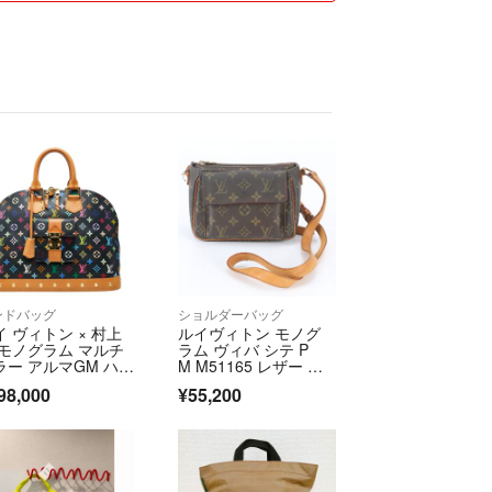
渉はおこなわず即決価格ですが段階的に値下げはお
になる商品には「いいね」を押しておくと便利で
交渉や商品購入に関係ないコメントは回答を行わず
御座います。
が購入された場合、専用の横取りに関してもシステ
先されますのでご了承下さいませ。
ために発送は「問合せ番号」履歴の残るものを利用
み」は利用いたしません。
る限りキレイに梱包して迅速丁寧に発送するように
す。
ンドバッグ
ショルダーバッグ
となりますので通常よりも1日～2日程度、遅れる場
イ ヴィトン × 村上
ルイヴィトン モノグ
 モノグラム マルチ
ラム ヴィバ シテ P
ラー アルマGM ハン
M M51165 レザー シ
ッグ M40442 PV
ョルダーバッグ 斜め
98,000
¥55,200
レディース LOUIS V
掛け クロスボディ レ
りやすく記載しているつもりですが、写真での見た
TTON 【1-027997
ディース WUM EI17-4
】
際と多少異なる場合がありますのでご了承下さい。
になる点があれば、お気軽に納得がいくまで何度で
真をリクエスト下さい（比較的に細かい部分まで掲