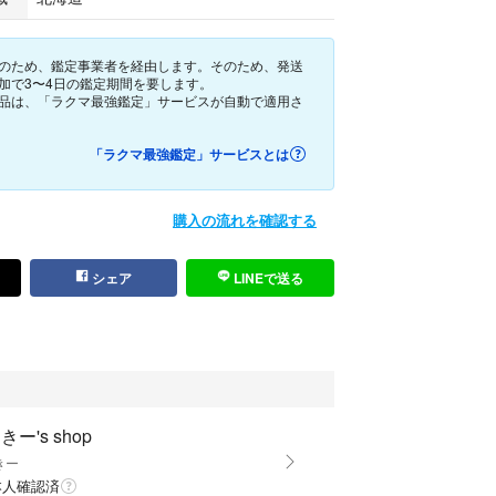
のため、鑑定事業者を経由します。そのため、発送
リーニング済み）
加で3〜4日の鑑定期間を要します。
品は、「ラクマ最強鑑定」サービスが自動で適用さ
「ラクマ最強鑑定」サービスとは
スナー良好
購入の流れを確認する
に近い良品
態は写真にてご確認をお願いいたします。
シェア
LINEで送る
アップしておりますので拡大表示が可能です。
481
キズなど気になる神経質な方はご遠慮下さい。
きー's shop
まる札幌古物市場にて購入しましたのでご安心でき
きー
本人確認済