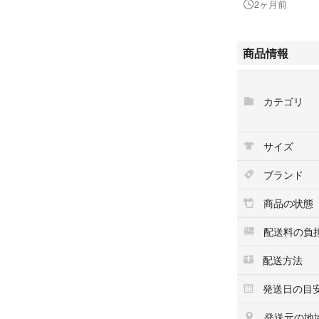
2ヶ月前
内部状態はクリー
す。付属品の底板
商品情報
※当商品は鑑定済
クオイル処理、防
カテゴリ
で他の方とは品質
＜商品説明＞
サイズ
ブランド：LOUIS
商品名 ：スピーディ
ブランド
カラー ：茶色(ブ
素材 ：モノグ
商品の状態
サイズ ：H(高):20c
ポケット：内側フ
配送料の負
付属品 ：底板、
配送方法
製造番号：シリア
参考定価：-円（新
発送日の目
＜状態説明＞
発送元の地