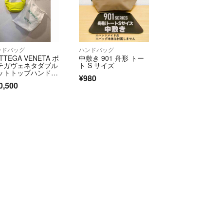
）
コメントで悪意評価と判断した場合には異議を申し
に厳正な対処をさせて頂きます。
ンドバッグ
ハンドバッグ
いただけますようお願いいたしますm(_ _)m
TTEGA VENETA ボ
中敷き 901 舟形 トー
テガヴェネタダブル
ト S サイズ
ットトップハンドル
¥980
ニバッグ
0,500