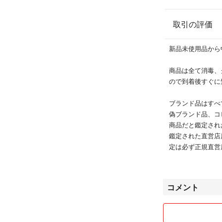
※特価でブランド
迎！
取引の評価
新品未使用品から
商品は全て消毒、
ので到着後すぐに
ブランド品はすべ
偽ブランド品、コ
商品だと鑑定され
鑑定された直営店
定は必ず正規直営
不可）
対応期間は商品到
戯、嫌がらせ防止
コメント
させて頂いており
■商品販売 （即購