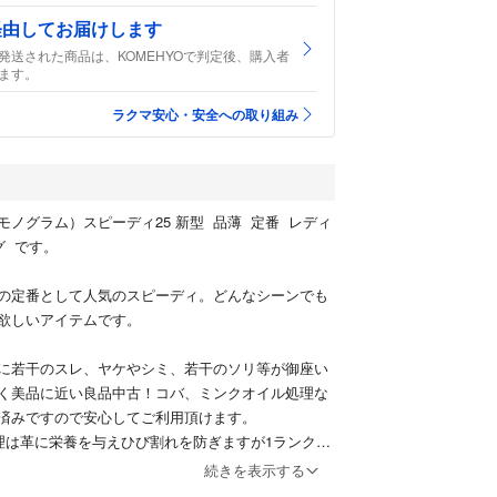
経由してお届けします
発送された商品は、KOMEHYOで判定後、購入者
ます。
ラクマ安心・安全への取り組み
モノグラム）スピーディ25 新型 品薄 定番 レディ
グ です。
の定番として人気のスピーディ。どんなシーンでも
欲しいアイテムです。
に若干のスレ、ヤケやシミ、若干のソリ等が御座い
く美品に近い良品中古！コバ、ミンクオイル処理な
済みですので安心してご利用頂けます。
理は革に栄養を与えひび割れを防ぎますが1ランクほ
す。しかし確実に状態が良好になり数年間はノーメ
続きを表示する
用いただけます。