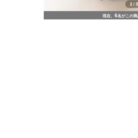
2 / 5
6
現在、
名がこの商