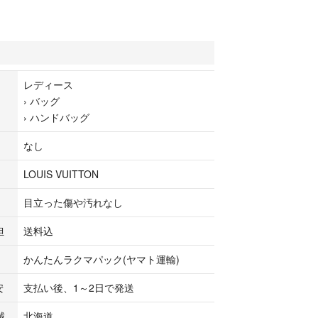
ニング済みでは御座いますが若干のシミが御座いま
を敷くと全く目立たずご使用いただけます。
み（本物保証）及び表面、内面クリーニング、ミン
レディース
臭殺菌処理、補修メンテナンスを行っておりますの
›
バッグ
状態、保証面で安心してご利用して頂けます。
›
ハンドバッグ
なし
 VUITTON（ルイヴィトン）
25（M41109・M41528）
LOUIS VUITTON
ラウン)ゴールド金具
ラム
目立った傷や汚れなし
m×W(幅):25cm×D(厚):15.5cm
ァスナーポケット×1
担
送料込
カデナ、鍵×1
かんたんラクマパック(ヤマト運輸)
ル（写真四枚目右下）
品価格）※廃盤品(近似モデルで28万円前後)
安
支払い後、1～2日で発送
域
北海道