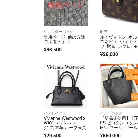
ショルダーバッグ
財布
専用ページ 他の方は
ルイヴィトン ポル
ご遠慮下さい
モネビエ ヴィエノ
ワ 財布 ガマ口 
¥66,500
グラム C213
¥26,000
ハンドバッグ
ハンドバッグ
Vivienne Westwood 2
【新品未使用】HE
WAY ハンドバッ
ES ピコタンロック/
グ 黒 本革 オーブ金具
M/ノワール×ゴー
金具/G刻印
¥29,500
¥850,000