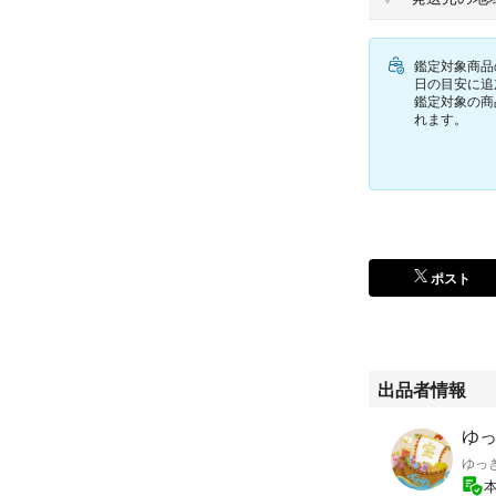
●キズ：若干
●スレ：若干
●シミ：若干
鑑定対象商品
●汚れ：若干（ク
日の目安に追
鑑定対象の商
●内はがれ：なし
れます。
●ベタつき：なし
●糸ほつれ：なし
●型くずれ：若干
●金具状態：ファ
●補足など：美品
※商品の詳しい状
ポスト
※写真は高画質で
管理番号：m05010
出品者情報
＜注意事項 ＞
※中古ですので小
ゆっ
※大手鑑定士が集
ゆっ
ます。