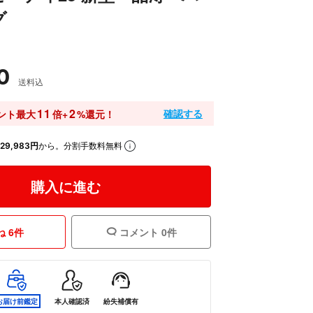
グ
0
送料込
11
2
確認する
ント最大
倍+
%還元！
29,983円
から。分割手数料無料
購入に進む
 6件
コメント 0件
お届け前鑑定
本人確認済
紛失補償有