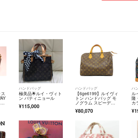
基本的に値下げ交
こないますので気
す。
常識外れの値下げ
に削除する場合が
交渉途中で他の方
ム上、購入者が優
■商品発送
トラブルを避ける
し「定形外郵便の
商品発送にはでき
心がけておりま
ハンドバッグ
ハンドバッグ
ハ
北海道からの発送
ラス
極美品🌟ルイ・ヴィト
【6ge6199】ルイヴィ
ル
合が御座います。
AY
ン バティニョール
トン ハンドバッグ モ
隆
l2
ノグラム スピーディ3
カ
¥115,000
0 M41108 ブラウン
ドバ
■注意事項
¥80,070
¥1
【中古】レディース
C 
商品の状態はわか
UI
8
目、色味など、実
商品の状態など気
もご質問、追加写