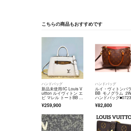
こちらの商品もおすすめです
ハンドバッグ
ハンドバッグ
新品未使用/IC Louis V
ルイ・ヴィトンパ
uitton ルイヴィトン エ
BB モノグラム 2W
ピ マレル トートBB M
ハンドバッグ■0723o
20520 ベージュ ハン
05-10K
¥259,900
¥82,800
ドバッグ