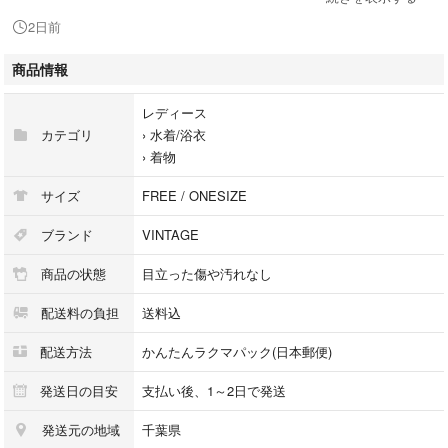
2日前
●お手持ちのモニターによっては少し色が違って見える場合がございま
す。
商品情報
レディース
カテゴリ
›
水着/浴衣
›
着物
サイズ
FREE / ONESIZE
#黒 #ブラック #紋 #モダン
ブランド
VINTAGE
#着物 #振袖 #浴衣 #花柄 #鮮やか #お祭り #華やか #和 #和装 #日本
商品の状態
目立った傷や汚れなし
#長襦袢 #袋帯 #イベント #着付け #可愛い #卒業式 #髪飾り #振袖 #アン
ティーク #正絹 #はこせこ #帯締 #和装 #七五三 #小物 #帯揚げ #結婚式 #
配送料の負担
送料込
訪問着 #留袖 #色留袖 #礼装用 #帯締め #ママ振袖 #レトロ #昭和レトロ #
成人式 #振袖 #草履 #着物 #丹後 #ちりめん #花火大会 #浴衣 #結び帯 #夏
配送方法
かんたんラクマパック(日本郵便)
祭り #ウタタネ #大正浪漫
#七五三 #子供 #着物 #浴衣 #花柄 #手毬 #ピンク #赤 #晴れ着 #日本 #和
発送日の目安
支払い後、1～2日で発送
柄 #和 #大正浪漫 #昭和レトロ #アンティーク #大正ロマン #レディース着
発送元の地域
千葉県
物 #普段着物 #着物散歩 #小紋 #羽織 #リサイクル #博多帯 #名古屋帯 #京