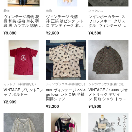
着物
着物
ネックレス
ヴィンテージ着物 花
ヴィンテージ 長襦
レインボーカラー ス
柄 和装 振袖 単衣 羽
袢 正絹 淡ピンク レト
ワロフスキー クリス
織 黒 カラフル 総柄 昭
ロ アンティーク 着
タル ヴィンテージ ネ
和レトロ
物 和装
ックレス
¥9,880
¥2,600
¥4,500
カットソー(半袖/袖なし)
シャツ/ブラウス(半袖/袖なし)
シャツ/ブラウス(長袖/七分)
VINTAGE プリントTシ
80s ヴィンテージ colle
VINTAGE / 1990s ジオ
ャツ ボルドー
ge town レトロ柄 半袖
メトリック デザイ
開襟シャツ
ン 長袖 シャツ トップ
¥2,999
ス
¥3,200
¥4,900