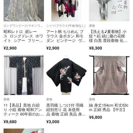
ロングワンピース/マキシワンピース
シャツ/ブラウス(半袖/袖なし)
着物
昭和レトロ 総レー
アート柄 ちりめん ブ
【洗える♪夏着物】小
ス ロングドレス ホワ
ラウス 金ボタン 和モ
紋＊絽 縞に藤の花模
イト シアー フリーサ
ダン ビンテージ ヴィ
様 白黒 普段着物 化
イズ
ンテージ XL
繊 7KS9
¥2,900
¥2,900
¥8,300
着物
着物
着物
11【美品】黒地 白絞
黒羽織 しつけ付 羽織
紬 身丈154cm 裄丈63c
り 小紋 着物 昭和アン
紐別売り 花 未使用
m 正絹 秀品 【中古】
ティーク 60年前のお
品 着物 正絹 美品 身丈
¥6,800
品 絞り加工 和装コレ
約87 cm 裄丈約65.5c
¥9,680
¥3,000
クション
m 26z08-3981