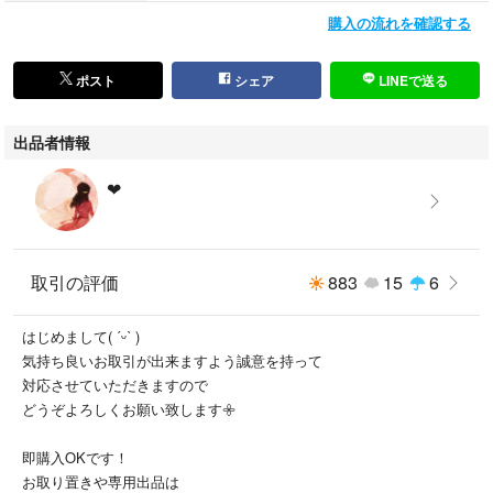
袋帯 #袋帯 #丸帯 #昼夜帯 #刺繍 #紬 #お祭り #イベント #パーティ #お宮
購入の流れを確認する
参り #卒業式 #入学式 #お茶会 #催事 #初詣 #正月 #kimono #Taisho Roma
n #和服 #古董和服 #着物女子 #大人 #可愛い #単衣 #小紋
ポスト
シェア
LINEで送る
出品者情報
❤︎⠀
⠀
取引の評価
883
15
6
はじめまして( ˊᵕˋ )
気持ち良いお取引が出来ますよう誠意を持って
対応させていただきますので
どうぞよろしくお願い致します𖧷
即購入OKです！
お取り置きや専用出品は