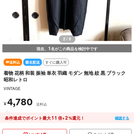
3 / 9
1
現在、
名がこの商品を検討中です
送料込
匿名配送
すぐに購入可
着物 花柄 和装 振袖 単衣 羽織 モダン 無地 紋 黒 ブラック
昭和レトロ
VINTAGE
4,780
¥
送料込
11
2
条件達成でポイント最大
倍+
%還元！
確認する
いいね 1件
コメント 0件