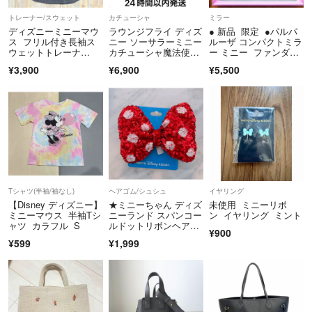
トレーナー/スウェット
カチューシャ
ミラー
よろしくお願いいたします🙇‍♀️
ディズニーミニーマウ
ラウンジフライ ディズ
● 新品 限定 ●パルパ
ス フリル付き長袖ス
ニー ソーサラーミニー
ルーザ コンパクトミラ
ウェットトレーナ
カチューシャ魔法使い
ー ミニー ファンダー
ー ダークグレー
弟子ファンタジア
ランド ディズニー デ
¥3,900
¥6,900
¥5,500
ィズニーランド ガラ
スの靴 ミラー
Tシャツ(半袖/袖なし)
ヘアゴム/シュシュ
イヤリング
【Disney ディズニー】
★ミニーちゃん ディズ
未使用 ミニーリボ
ミニーマウス 半袖Tシ
ニーランド スパンコー
ン イヤリング ミント
ャツ カラフル S
ルドットリボンヘアゴ
¥900
ム ヘアポニー★
¥599
¥1,999