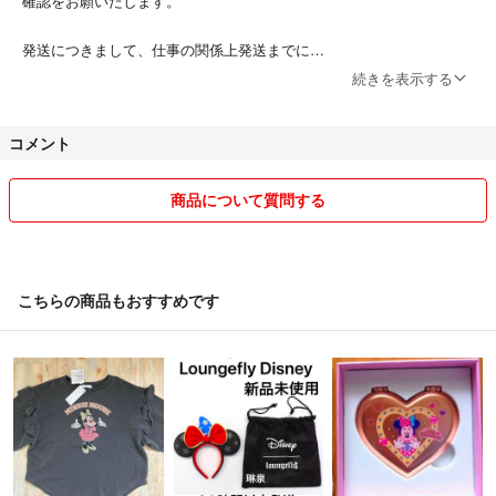
確認をお願いたします。
発送につきまして、仕事の関係上発送までに
お時間をいただく場合がございますが、
続きを表示する
すぐ発送ができる場合もございます。
急用でしたら、コメントいただけると
コメント
対応できる場合もございますので、
ご連絡ください。
商品について質問する
限りある資源を大切に、梱包材はリサイクル♻️
品を扱わせていただきます。
ご了承ください。
こちらの商品もおすすめです
最後に、商品購入前にコメントをいただけると 助かります。他のサイ
トでも出品しており、在庫管理に相違がないように対応しております
が、中には削除ができていないもの、数年前の出品で在庫がない場合が
ございます。
念のため再度在庫確認した後、ご購入いただき たいと思います。
断捨離の為、様々なもの出品しております✨