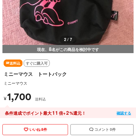
2 / 7
8
現在、
名がこの商品を検討中です
送料込
すぐに購入可
ミニーマウス トートバック
ミニーマウス
1,700
¥
送料込
11
2
条件達成でポイント最大
倍+
%還元！
確認する
いいね 8件
コメント 0件