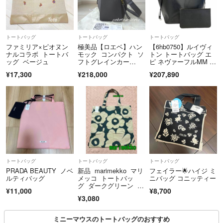
トートバッグ
トートバッグ
トートバッグ
ファミリア×ピオヌン
極美品【ロエベ】ハン
【6hb0750】ルイヴィ
ナルコラボ トートバ
モック コンパクト ソ
トン トートバッグ エ
ッグ ベージュ
フトグレインカー
ピ ネヴァーフルMM M
フ トートバッグ
40932 ノワール【中
¥17,300
¥218,000
¥207,890
古】レディース
トートバッグ
トートバッグ
トートバッグ
PRADA BEAUTY ノベ
新品 marimekko マリ
フェイラー🌟ハイジ ミ
ルティバッグ
メッコ トートバッ
ニバッグ コニッティー
グ ダークグリーン ウ
¥11,000
¥8,700
ニッコ柄 エコバッ
¥3,080
グ 花柄
ミニーマウスのトートバッグのおすすめ