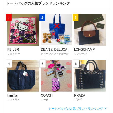
トートバッグの人気ブランドランキング
1
2
3
FEILER
DEAN & DELUCA
LONGCHAMP
フェイラー
ディーンアンドデルーカ
ロンシャン
4
5
6
familiar
COACH
PRADA
ファミリア
コーチ
プラダ
トートバッグの人気ブランドランキング