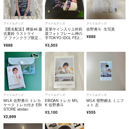
アイドルグッズ
アイドルグッズ
アイドルグッズ
【匿名配送】欅坂46 藤
直筆サイン入り上村莉
佐野勇斗 生写真
吉夏鈴 ラストライ
菜フォトフレーム神の
¥888
ブ ファンクラブ限定特
手TOKYO IDOL FE201
典 ポストカード
6
¥888
¥3,503
アイドルグッズ
アイドルグッズ
アイドルグッズ
M!LK 佐野勇斗 トレカ
EBiDAN トレカ M!L
M!LK 曽野瞬太 ミニフ
ケース トレカ付き EBi
K 佐野勇斗
ォト 左
STORE ebidan
¥3,100
¥555
¥2,899