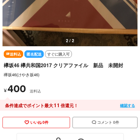
2 / 2
送料込
匿名配送
すぐに購入可
欅坂46 欅共和国2017 クリアファイル 新品 未開封
欅坂46(けやき坂46)
400
¥
送料込
11
条件達成でポイント最大
倍還元！
確認する
いいね 0件
コメント 0件