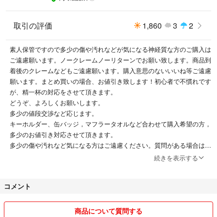
取引の評価
1,860
3
2
素人保管ですので多少の傷や汚れなどが気になる神経質な方のご購入は
ご遠慮願います。ノークレームノーリターンでお願い致します。商品到
着後のクレームなどもご遠慮願います。購入意思のないいいね等ご遠慮
願います。まとめ買いの場合、お値引き致します！初心者で不慣れです
が、精一杯の対応をさせて頂きます。
どうぞ、よろしくお願いします。
多少の値段交渉など応じます。
キーホルダー、缶バッジ，マフラータオルなど合わせて購入希望の方，
多少のお値引き対応させて頂きます。
多少の傷や汚れなど気になる方はご遠慮ください。質問がある場合は購
入前にお願い致します。
続きを表示する
ノークレームノーリターンでお願い致します。
1月24日に取引が完了しておりますCan★Do様専用に大変不愉快な非常
コメント
に悪いという評価をされております。
Can★Do様専用とは今後の取引は致しません。
商品について質問する