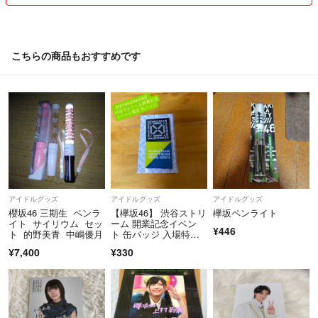
そしてプロフィールの欄に記載してありますように多少の傷や汚れが気
になる方はご遠慮ください。ノークレームノーリターンでお願い致しま
す。
質問は購入前までにお願いします。
こちらの商品もおすすめです
値段が高いや安くならないのか？など最近非常識なコメントをする方が
増えてますが良識のあるコメントをお願い致します。
こちらが非常識だと判断した場合はコメントをすぐ削除します。
購入意思のない，いいね等はご遠慮願います。
ノークレーム、ノーリターンでお願い致します。
アイドルグッズ
アイドルグッズ
アイドルグッズ
櫻坂46 三期生 ペンラ
【欅坂46】 渋谷ストリ
欅坂ペンライト
イト サイリウム セッ
ーム 開業記念イベン
¥446
ト 的野美青 中嶋優月
ト 缶バッジ 入場特
典 《新品》
¥7,400
¥330