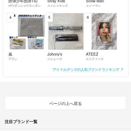
防弾少年団(BTS)
Stray Kids
Snow Man
ボウダンショウネンダン
ストレイキッズ
スノーマン
4
5
6
嵐
Johnny's
ATEEZ
アラシ
ジャニーズ
エイティーズ
アイドルグッズの人気ブランドランキング
ページの上へ戻る
注目ブランド一覧