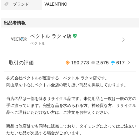
他サイトや店舗にて販売している商品です。多少のお時間差にて欠品にな
ブランド
VALENTINO
ることもございます。予めご了承頂ますようお願い致します。
出品者情報
こちらの商品はラクマ公式パートナーのベクトルによって出品されていま
す。
ベクトル ラクマ店
ベクトル
取引の評価
190,773
2,575
617
株式会社ベクトルが運営する、ベクトル ラクマ店です。
岡山県を中心にベクトル全店の取り扱い商品を掲載しております。
当店の品は一部を除きリサイクル品です。未使用品も一度は一般の方の
手に渡っています。完璧な品を求められる方、神経質な方、リサイクル
品へご理解いただけない方は、ご注文をお控えください。
商品は他店舗でも同時に販売しており、タイミングによってはご注文い
ただいた品が欠品する場合がございます。