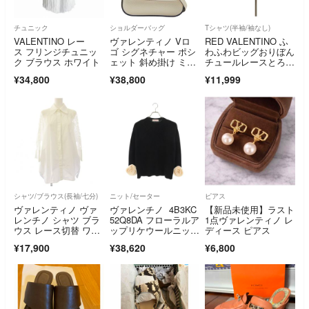
チュニック
ショルダーバッグ
Tシャツ(半袖/袖なし)
VALENTINO レー
ヴァレンティノ Vロ
RED VALENTINO ふ
ス フリンジチュニッ
ゴ シグネチャー ポシ
わふわビッグおりぼん
ク ブラウス ホワイト
ェット 斜め掛け ミ
チュールレースとろみ
ニ ショルダーバッ
Tシャツ
¥34,800
¥38,800
¥11,999
グ レザー レディー
ス VALENTINO 【1-0
280362】
シャツ/ブラウス(長袖/七分)
ニット/セーター
ピアス
ヴァレンティノ ヴァ
ヴァレンチノ 4B3KC
【新品未使用】ラスト
レンチノ シャツ ブラ
52Q8DA フローラルア
1点ヴァレンティノ レ
ウス レース切替 ワイ
ップリケウールニッ
ディース ピアス
ドシルエット
ト レディース XXS
¥17,900
¥38,620
¥6,800