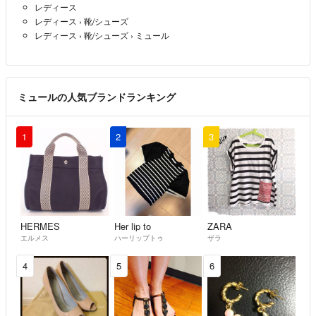
レディース
ねます。 必ず商品を受け取られた際に状態の確認をお願いいたしま
レディース
›
靴/シューズ
す。
レディース
›
靴/シューズ
›
ミュール
クリーニングやアフターサービス代等の商品代金以上のご請求、不良品
の場合の一部返金での対応などはお受けできません。
Cランク以下の商品については、いかなる理由でもご返品をお断りさせ
ていただいております。
ミュールの人気ブランドランキング
当アカウントはラクマ公式パートナーです。
◆特商法：
https://fril.jp/ts/official/law/vtr/
1
2
3
◆返品特約：
https://fril.jp/ts/official/law/vtr/#return_policy
◆適格請求書発行事業者登録番号：T4260002013524
HERMES
Her lip to
ZARA
エルメス
ハーリップトゥ
ザラ
4
5
6