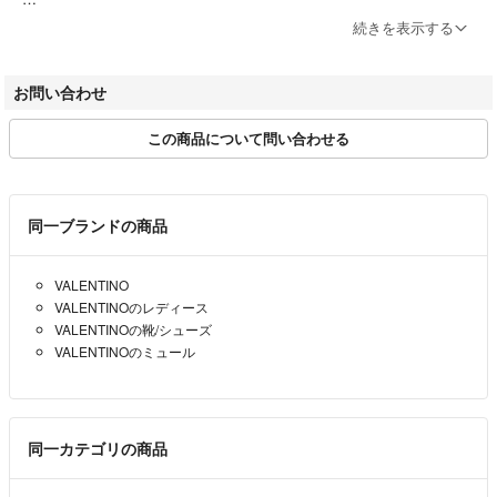
ブランドによってサイズ表記方法が様々です。必ず実寸サイズをご確認
続きを表示する
ください。
ベクトルの計測方法にのっとって計測しております。多少の誤差につき
お問い合わせ
ましてはご容赦ください。
この商品について問い合わせる
商品画像はできる限り現品を再現するよう心がけておりますが、ご利用
のモニターにより実物と異なる場合がございます。また、リサイクル品
ゆえに付属品が揃ってない場合がございます。
同一ブランドの商品
ご入金確認後のご注文内容の変更、キャンセルはお受けしておりませ
ん。
VALENTINO
商品状態は掲載前に十分な確認を行っておりますが、重大な見落としが
VALENTINOのレディース
ございました際はご返品を承ります。サイズが合わない、イメージが違
VALENTINOの靴/シューズ
う、間違えた等お客様都合での返品はお受けしておりません。
VALENTINOのミュール
・ご注文の商品と異なる商品が届いた場合
・商品状態が商品説明と著しく異なる場合
はご返品をお受けしております。
同一カテゴリの商品
商品到着から5日以内にご連絡、返品受付後5日以内に当店に商品をご
返送ください。期限を過ぎた場合、初期不良等の場合でも対応いたしか