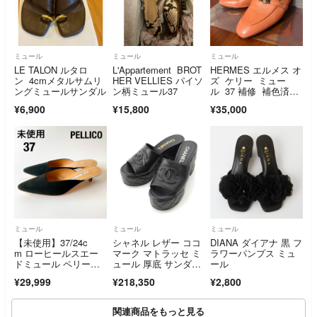
ミュール
ミュール
ミュール
LE TALON ルタロ
L'Appartement BROT
HERMES エルメス オ
ン 4cmメタルサムリ
HER VELLIES パイソ
ズ ケリー ミュー
ングミュールサンダル
ン柄ミュール37
ル 37 補修 補色済
み 24
¥6,900
¥15,800
¥35,000
ミュール
ミュール
ミュール
【未使用】37/24c
シャネル レザー ココ
DIANA ダイアナ 黒 フ
m ローヒールスエー
マーク マトラッセ ミ
ラワーパンプス ミュ
ドミュール ペリーコP
ュール 厚底 サンダ
ール
ELLICO
ル G46513 ブラック 3
¥29,999
¥218,350
¥2,800
8C【中古】
関連商品をもっと見る