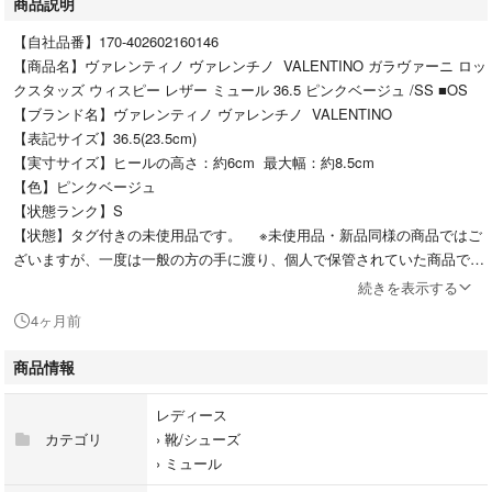
商品説明
【自社品番】170-402602160146
【商品名】ヴァレンティノ ヴァレンチノ VALENTINO ガラヴァーニ ロッ
クスタッズ ウィスピー レザー ミュール 36.5 ピンクベージュ /SS ■OS
【ブランド名】ヴァレンティノ ヴァレンチノ VALENTINO
【表記サイズ】36.5(23.5cm)
【実寸サイズ】ヒールの高さ：約6cm 最大幅：約8.5cm
【色】ピンクベージュ
【状態ランク】S
【状態】タグ付きの未使用品です。 ※未使用品・新品同様の商品ではご
ざいますが、一度は一般の方の手に渡り、個人で保管されていた商品で
す。また、保管・陳列時の薄いスレなど微細な状態変化が見られる場合が
続きを表示する
ございます。ご理解の上ご購入ください。
4ヶ月前
【付属品】箱
【備考】品番 4W0S0JB1
商品情報
商品のお問い合わせの回答を休止しております。＊各商品ページの商品詳
レディース
細等をご確認の上ご購入ください。
カテゴリ
›
靴/シューズ
›
ミュール
★本商品は一点物です