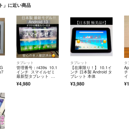
ブレット」に近い商品
タブレット
タブレット
タ
G
管理番号：r439s 10.1
【在庫限り！】 10.1イ
Ap
y7
インチ スマイルゼミ
ンチ 日本製 Android タ
チ
最新型タブレット 破
ブレット 本体
イ
損防止に効果的なオマ
¥4,980
¥3,980
¥1
ケのカバー付き正常動
作確認済み