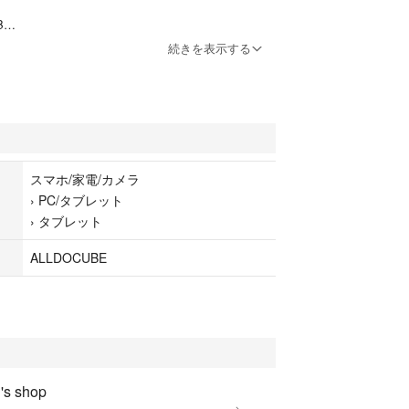
B
1 b/g/n・Bluetooth 4.0・LTE
続きを表示する
素+30万画素
B Type-C/Dual SIM/MicroSD/イヤホンジャック
mAh
.9mm
スマホ/家電/カメラ
›
PC/タブレット
›
タブレット
ALLDOCUBE
s shop