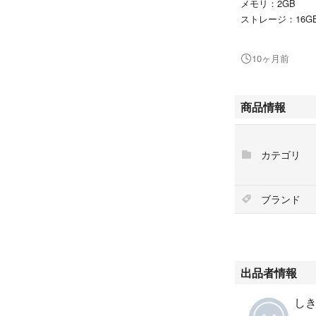
メモリ：2GB
ストレージ：16G
通信機能：IEEE802.1
カメラ：200万画
10ヶ月前
インターフェイス：US
バッテリー：2800
サイズ：98x190x9
商品情報
重量：224g
カテゴリ
ブランド
出品者情報
しき'