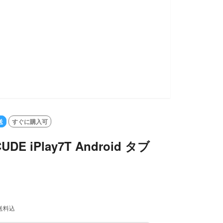
送
すぐに購入可
DE iPlay7T Android タブ
送料込