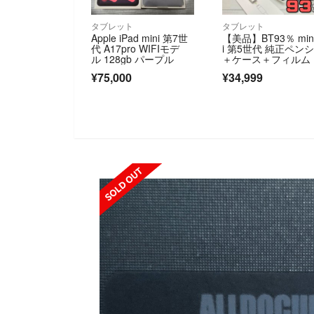
タブレット
タブレット
Apple iPad mini 第7世
【美品】BT93％ mi
代 A17pro WIFIモデ
i 第5世代 純正ペン
ル 128gb パープル
＋ケース＋フィルム 
0
¥75,000
¥34,999
SOLD OUT