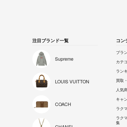
注目ブランド一覧
コン
ブラ
Supreme
カテ
ラン
買取
LOUIS
VUITTON
人気
キャ
COACH
ラクマp
ラク
集
CHANEL