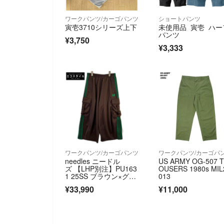
ワークパンツ/カーゴパンツ
ショートパンツ
寅壱3710シリーズ上下
未使用品 寅壱 ハー
パンツ
¥3,750
¥3,333
ワークパンツ/カーゴパンツ
ワークパンツ/カーゴパ
needles ニードル
US ARMY OG-507 
ズ 【LHP別注】PU163
OUSERS 1980s MIL
1 25SS ブラウン×グリ
013
ーン H.D.Track Pant
¥33,990
¥11,000
s ヒザデルトラックパ
ン XS