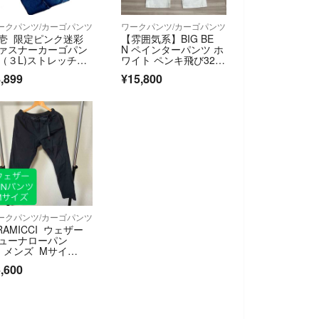
ークパンツ/カーゴパンツ
ワークパンツ/カーゴパンツ
壱 限定ピンク迷彩
【雰囲気系】BIG BE
ァスナーカーゴパン
N ペインターパンツ ホ
（３L)ストレッチヒ
ワイト ペンキ飛び32×
コリーデニム
30
,899
¥15,800
ークパンツ/カーゴパンツ
RAMICCI ウェザー
ューナローパン
 メンズ Mサイ
 ブラック
,600