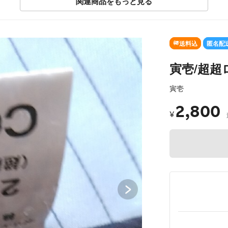
関連商品をもっと見る
SOLD OUT
送料込
匿名配
寅壱/超超ロ
寅壱
2,800
¥