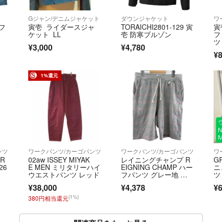
Gジャン/デニムジャケット
ダウンジャケット
ワ
フ
寅壱 ライダースジャ
TORAICHI2801-129 寅
寅
ケット LL
壱 防寒ブルゾン
フ
ツ
¥3,000
¥4,780
ッ
¥8
1%還元
ンツ
ワークパンツ/カーゴパンツ
ワークパンツ/カーゴパンツ
ワ
TR
02aw ISSEY MIYAK
レイニングチャンプ R
G
26
E MEN ミリタリーハイ
EIGNING CHAMP ハー
ニ
ウエストパンツ レッド
フパンツ グレー地 レ
ツ
ッド ブルー ボーダ
ズ
¥38,000
¥4,378
¥6
ー メンズ
(1%)
380円相当還元