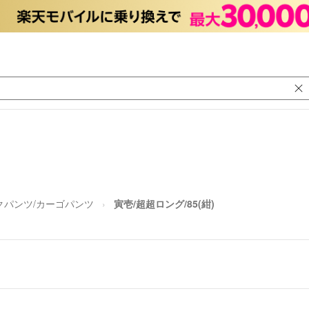
クパンツ/カーゴパンツ
寅壱/超超ロング/85(紺)