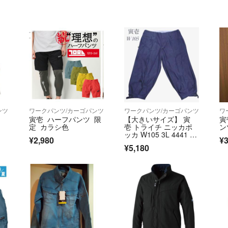
ンツ
ワークパンツ/カーゴパンツ
ワークパンツ/カーゴパンツ
ワ
寅壱 ハーフパンツ 限
【大きいサイズ】 寅
寅
定 カラシ色
壱 トライチ ニッカポ
ン
ッカ W105 3L 4441 作
¥2,980
¥3
業着
¥5,180