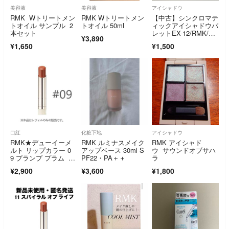
美容液
美容液
アイシャドウ
RMK Wトリートメン
RMK Wトリートメン
【中古】シンクロマテ
トオイル サンプル 2
トオイル 50ml
ィックアイシャドウパ
本セット
レットEX-12/RMK/ア
¥3,890
イシャドウ
¥1,650
¥1,500
口紅
化粧下地
アイシャドウ
RMK★デューイーメ
RMK ルミナスメイク
RMK アイシャド
ルト リップカラー 0
アップベース 30ml S
ウ サウンドオブサハ
9 プランプ プラム レ
PF22・PA＋＋
ラ
フィル
¥2,900
¥3,600
¥1,800