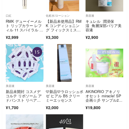
口紅
化粧水/ローション
美容液
RMK デューイーメル
【新品未使用品】RM
キュレル 潤浸保
ト リップカラー レフ
K コンディショニン
湿 角層深部バリア美
ィル 11 スパイラル オ
グ フィックスミス
容液
ブ ライフ
ト クール 50mL
¥2,999
¥3,300
¥2,900
美容液
美容液
美容液
新品未開封 コスメデ
‎🩷新品‎🩷ラロッシュポ
AKINORIO アキノリ
コルテ リポソーム ア
ゼ ヒアル B5 クリー
オセット miracle! SP
ドバンスト リペアセ
ミーエッセンス
企画☆彡 サンプル2コ
ラム 15包
☆
¥1,700
¥2,000
¥19,800