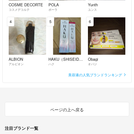
COSME DECORTE
POLA
Yunth
コスメデコルテ
ポーラ
ユンス
4
5
6
ALBION
HAKU（SHISEIDO）
Obagi
アルビオン
ハク
オバジ
美容液の人気ブランドランキング
ページの上へ戻る
注目ブランド一覧