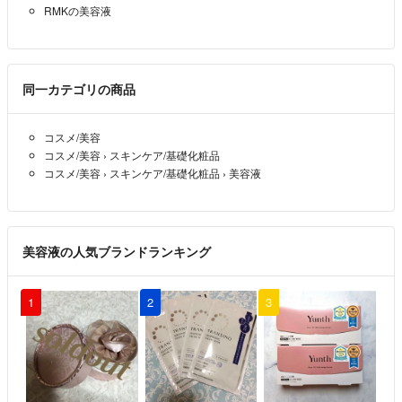
コメントいただきたいです。
RMKの美容液
よろしくお願いします。
同一カテゴリの商品
コスメ/美容
コスメ/美容
›
スキンケア/基礎化粧品
コスメ/美容
›
スキンケア/基礎化粧品
›
美容液
美容液の人気ブランドランキング
1
2
3