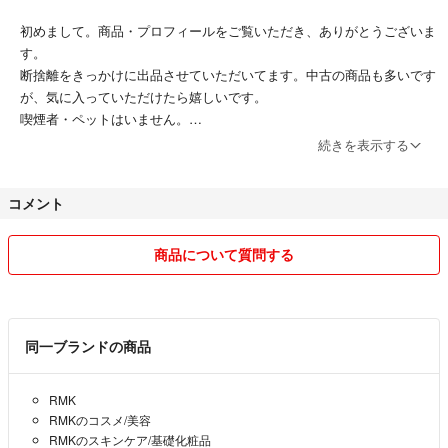
初めまして。商品・プロフィールをご覧いただき、ありがとうございま
す。
断捨離をきっかけに出品させていただいてます。中古の商品も多いです
が、気に入っていただけたら嬉しいです。
喫煙者・ペットはいません。
続きを表示する
休日を挟むこともあるので2.3日の発送設定にしてますが、早ければ当
日か翌日に発送します。
コメント
トラブル防止のため、単品での商品の取り置きはしていないので、ご注
意ください。
交渉中でも、即決してくださった方を優先にさせていただきます。
商品について質問する
ノークレーム、ノーリターンでお願いします。質問等あれば購入前にコ
メントをください。
いくつかの商品をまとめて購入していただければ、
同一ブランドの商品
値下げ不可の商品でも送料分の値下げいたします。購入前にコメントく
ださい。
RMK
RMKのコスメ/美容
即購入OKですが、購入後は安心して取引できるよう
RMKのスキンケア/基礎化粧品