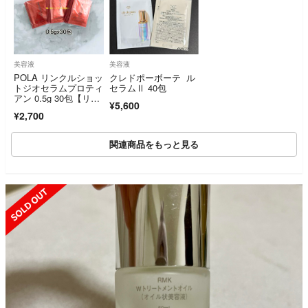
美容液
美容液
POLA リンクルショッ
クレドポーボーテ ル
トジオセラムプロティ
セラムⅡ 40包
アン 0.5g 30包【リピ
¥5,600
割対象外】
¥2,700
関連商品をもっと見る
SOLD OUT