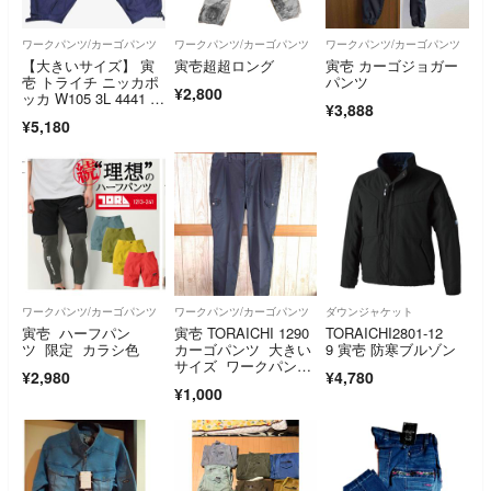
ワークパンツ/カーゴパンツ
ワークパンツ/カーゴパンツ
ワークパンツ/カーゴパンツ
【大きいサイズ】 寅
寅壱超超ロング
寅壱 カーゴジョガー
壱 トライチ ニッカポ
パンツ
¥2,800
ッカ W105 3L 4441 作
¥3,888
業着
¥5,180
ワークパンツ/カーゴパンツ
ワークパンツ/カーゴパンツ
ダウンジャケット
寅壱 ハーフパン
寅壱 TORAICHI 1290
TORAICHI2801-12
ツ 限定 カラシ色
カーゴパンツ 大きい
9 寅壱 防寒ブルゾン
サイズ ワークパン
¥2,980
¥4,780
ツ 訳あり
¥1,000