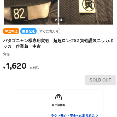
2 / 4
送料込
匿名配送
すぐに購入可
パタゴニャン様専用寅壱 超超ロング82 寅壱謹製ニッカポ
ッカ 作業着 中古
寅壱
1,620
¥
送料込
SOLD OUT
紛失補償有
ラクマ安心・安全への取り組み