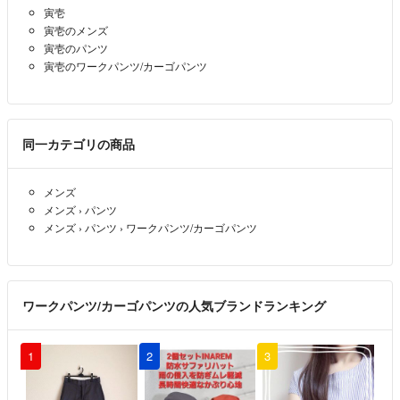
寅壱
最後
- 4年以上前
寅壱のメンズ
寅壱のパンツ
返信遅くなりましてすいません
寅壱のワークパンツ/カーゴパンツ
4枚目の写真ご覧ください
わかりにくいですか素人の採寸で87〜88位です
同一カテゴリの商品
nimopn
- 約5年前
出品者
メンズ
着画は可能でしょうか？
メンズ
›
パンツ
メンズ
›
パンツ
›
ワークパンツ/カーゴパンツ
Ｈ.Ｋ
- 約5年前
コメント失礼致します！
かなり超超ですよ長いですか？
ワークパンツ/カーゴパンツの人気ブランドランキング
Ｈ.Ｋ
- 約5年前
1
2
3
ネイビーです