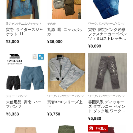
Gジャン/デニムジャケット
その他
ワークパンツ/カーゴパンツ
寅壱 ライダースジャ
丸源 鷹 ニッカポッ
寅壱 限定ピンク迷彩
ケット LL
カ
ファスナーカーゴパン
ツ（３L)ストレッチヒ
¥3,000
¥36,000
ッコリーデニム
¥8,899
ショートパンツ
ワークパンツ/カーゴパンツ
ワークパンツ/カーゴパンツ
未使用品 寅壱 ハー
寅壱3710シリーズ上
雰囲気系 ディッキー
フパンツ
下
ズ ダブルニー ペイン
ト ダック地 ワークパ
¥3,333
¥3,750
ンツ レギュラー スト
¥5,980
レート W32 L30
1%還元