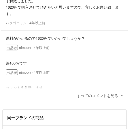
了解致しました。
1620円で購入させて頂きたいと思いますので、宜しくお願い致しま
す。
パタゴニャン
- 4年以上前
送料がかかるので1620円でいかがでしょうか？
nimopn
- 4年以上前
出品者
綿100％です
nimopn
- 4年以上前
出品者
コメント失礼致します。
こちら購入を検討中なのですが、1300円でお譲りいただくのは厳しい
すべてのコメントを見る
でしょうか？
パタゴニャン
- 4年以上前
同一ブランドの商品
綿素材でしょうか？