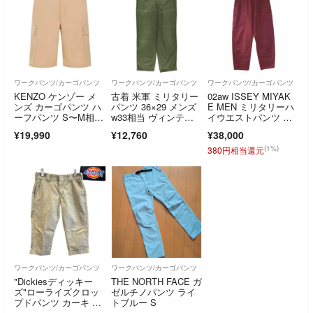
ワークパンツ/カーゴパンツ
ワークパンツ/カーゴパンツ
ワークパンツ/カーゴパンツ
KENZO ケンゾー メ
古着 米軍 ミリタリー
02aw ISSEY MIYAK
ンズ カーゴパンツ ハ
パンツ 36×29 メンズ
E MEN ミリタリーハ
ーフパンツ S〜M相
w33相当 ヴィンテー
イウエストパンツ レ
当 50,600円 国内正規
ジ/eaa664098
ッド
¥19,990
¥12,760
¥38,000
品 タグ付き ベージュ
(1%)
380円相当還元
ワークパンツ/カーゴパンツ
ワークパンツ/カーゴパンツ
"Dickiesディッキー
THE NORTH FACE ガ
ズ"ローライズクロッ
ゼルチノパンツ ライ
プドパンツ カーキ W
トブルー S
30 古着 チノ ワークパ