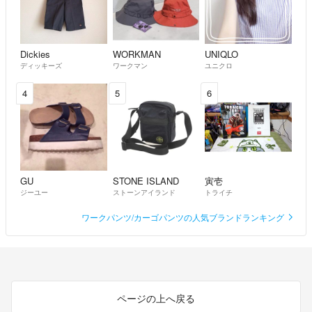
nimopn
- 5年以上前
出品者
お色は、カーキでしょうか？
Dickies
WORKMAN
UNIQLO
GITANES
- 5年以上前
ディッキーズ
ワークマン
ユニクロ
4
5
6
GU
STONE ISLAND
寅壱
ジーユー
ストーンアイランド
トライチ
ワークパンツ/カーゴパンツの人気ブランドランキング
ページの上へ戻る