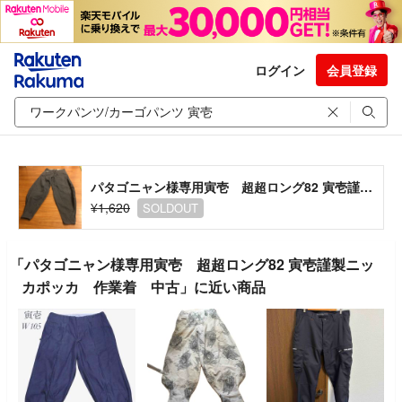
ログイン
会員登録
パタゴニャン様専用寅壱 超超ロング82 寅壱謹製ニッカポッカ 作業着 中古
¥1,620
SOLDOUT
「パタゴニャン様専用寅壱 超超ロング82 寅壱謹製ニッ
カポッカ 作業着 中古」に近い商品