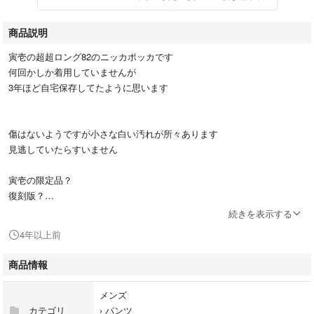
商品説明
寅壱の超超ロング82のニッカポッカです
何回かしか着用していませんが
3年ほど自宅保存してたように思います
傷はないようですが小さな白い汚れが所々あります
見逃していたらすいません
寅壱の限定品？
復刻版？
続きを表示する
4年以上前
そのようなものだと聞いていますがよくわかりません
商品情報
古着とご理解いただける方
のご購入お願いします
メンズ
カテゴリ
›
パンツ