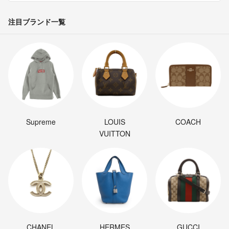
注目ブランド一覧
Supreme
LOUIS
COACH
VUITTON
CHANEL
HERMES
GUCCI