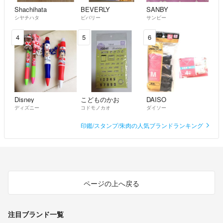
Shachihata
BEVERLY
SANBY
シヤチハタ
ビバリー
サンビー
4
5
6
Disney
こどものかお
DAISO
ディズニー
コドモノカオ
ダイソー
印鑑/スタンプ/朱肉の人気ブランドランキング
ページの上へ戻る
注目ブランド一覧