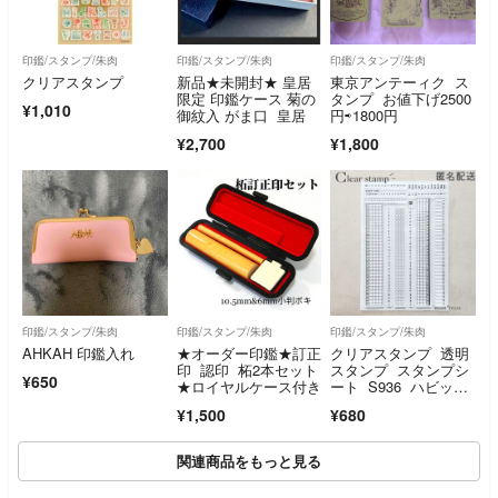
印鑑/スタンプ/朱肉
印鑑/スタンプ/朱肉
印鑑/スタンプ/朱肉
クリアスタンプ
新品★未開封★ 皇居
東京アンテーィク ス
限定 印鑑ケース 菊の
タンプ お値下げ2500
¥1,010
御紋入 がま口 皇居
円⇨1800円
¥2,700
¥1,800
印鑑/スタンプ/朱肉
印鑑/スタンプ/朱肉
印鑑/スタンプ/朱肉
AHKAH 印鑑入れ
★オーダー印鑑★訂正
クリアスタンプ 透明
印 認印 柘2本セット
スタンプ スタンプシ
¥650
★ロイヤルケース付き
ート S936 ハビット
トラッカー 手帳
¥1,500
¥680
関連商品をもっと見る