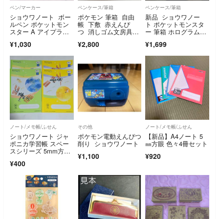
ペン/マーカー
ペンケース/筆箱
ペンケース/筆箱
ショウワノート ボー
ポケモン 筆箱 自由
新品 ショウワノー
ルペン ポケットモン
帳 下敷 赤えんぴ
ト ポケットモンスタ
スター A アイプラ
つ 消しゴム文房具５
ー 筆箱 ホログラムふ
ス 3色
点
でばこ 両面開き
¥1,030
¥2,800
¥1,699
ノート/メモ帳/ふせん
その他
ノート/メモ帳/ふせん
ショウワノート ジャ
ポケモン電動えんぴつ
【新品】A4ノート 5
ポニカ学習帳 スペー
削り ショウワノート
㎜方眼 色々4冊セット
スシリーズ 5mm方眼
¥1,100
¥920
ノート
¥400