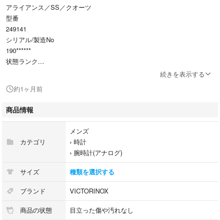
アライアンス／SS／クオーツ
型番
249141
シリアル/製造No
190******
状態ランク
ABランク/良品、多少の使用感ありますが、目立つ傷や汚れのない状態で
続きを表示する
す。
約1ヶ月前
付属品
付属品の有無/有 内容は画像で確認ください。
商品情報
状態詳細
ケース径:約40mm(リューズ除く) 腕回り:約19cm
メンズ
キズがあります
カテゴリ
›
時計
商品について
›
腕時計(アナログ)
この商品は佐野店で取り扱いをしております。商品の詳しい状態や情報に
ついては、店舗へお気軽にお問い合わせくださいませ。
サイズ
種類を選択する
ブランド
VICTORINOX
商品の状態
目立った傷や汚れなし