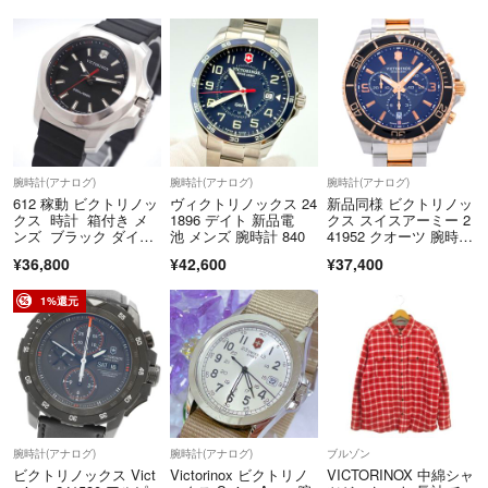
■掲載商品について
出品商品は当社が運営する実店舗でも並行販売もしておりますので、ご
注文できた場合でも在庫確認のタイムラグにより商品が欠品する場合が
ございます。在庫状況については、細心の注意を払っておりますが売り
違い等が発生した場合、ご購入をキャンセルとさせていただく場合がご
ざいます。
常に最新の在庫をご案内するよう心がけておりますがご理解くださいま
すようお願い申しあげます。
腕時計(アナログ)
腕時計(アナログ)
腕時計(アナログ)
商品管理には細心の注意を払っておりますが、展示・保管状態により多
612 稼動 ビクトリノッ
ヴィクトリノックス 24
新品同様 ビクトリノッ
クス 時計 箱付き メ
1896 デイト 新品電
クス スイスアーミー 2
少のスレや傷などが発生する場合がございます。
ンズ ブラック ダイバ
池 メンズ 腕時計 840
41952 クオーツ 腕時
また商品状態は1点1点、傷・汚れなどの状態チェックをし、状態の記
ーウォッチ
計 SS ブラック 黒文字
¥36,800
¥42,600
¥37,400
載と画像の記載を心がけておりますが、目に見えない部分の劣化が進行
盤 1447【中古】Victori
nox メンズ
している場合も考えれられます。その旨ご理解いただけますようお願い
1%還元
申し上げます。
＝＝＝＝＝＝＝＝＝＝＝＝＝＝
▼古物商許可番号
東京都公安委員会許可 第307732117178号
▼適格請求書発行事業者登録番号
腕時計(アナログ)
腕時計(アナログ)
ブルゾン
T1011001010440
ビクトリノックス Vict
Victorinox ビクトリノ
VICTORINOX 中綿シャ
＝＝＝＝＝＝＝＝＝＝＝＝＝＝