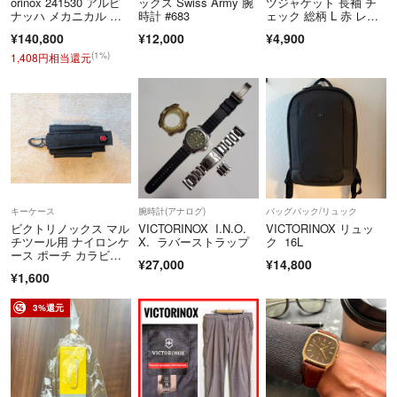
orinox 241530 アルピ
ックス Swiss Army 腕
ツジャケット 長袖 チ
ナッハ メカニカル ク
時計 #683
ェック 総柄 L 赤 レッ
こちらのアカウントはラクマ公式パートナーのREXT株式会社によって
ロノグラフ デイデイ
ド
運営されています。
¥140,800
¥12,000
¥4,900
ト 自動巻き メンズ 良
▼特商法
品 _968272
(1%)
1,408円相当還元
https://fril.jp/ts/official/law/a066/
▼返品特約
https://fril.jp/ts/official/law/a066/#return_policy
キーケース
腕時計(アナログ)
バッグパック/リュック
ビクトリノックス マル
VICTORINOX I.N.O.
VICTORINOX リュッ
チツール用 ナイロンケ
X. ラバーストラップ
ク 16L
ース ポーチ カラビナ
¥27,000
¥14,800
付き
¥1,600
3%還元