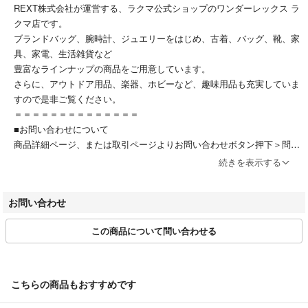
REXT株式会社が運営する、ラクマ公式ショップのワンダーレックス ラ
クマ店です。
ブランドバッグ、腕時計、ジュエリーをはじめ、古着、バッグ、靴、家
具、家電、生活雑貨など
豊富なラインナップの商品をご用意しています。
さらに、アウトドア用品、楽器、ホビーなど、趣味用品も充実していま
すので是非ご覧ください。
＝＝＝＝＝＝＝＝＝＝＝＝＝＝
■お問い合わせについて
商品詳細ページ、または取引ページよりお問い合わせボタン押下＞問い
合
続きを表示する
わせフォームよりお問い合わせください。
受付時間：10:00～17:00(土日、祝日除く)
お問い合わせ
■お取引について
この商品について問い合わせる
当店はラクマの規約に則り営業させて頂いております。
特定のお客様に対するお取り置きや専用ページには対応できかねます。
またお問い合わせの有無に関わらず、ご購入は先着順とさせて頂いてお
ります。
こちらの商品もおすすめです