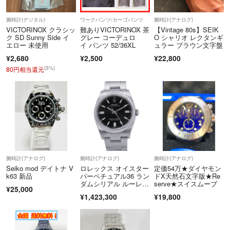
腕時計(デジタル)
ワークパンツ/カーゴパンツ
腕時計(アナログ)
VICTORINOX クラシッ
難ありVICTORINOX 茶
【Vintage 80s】SEIK
ク SD Sunny Side イ
グレー コーデュロ
O シャリオ レクタンギ
エロー 未使用
イ パンツ 52/36XL
ュラー ブラウン文字盤
¥2,680
¥2,500
¥22,800
(3%)
80円相当還元
腕時計(アナログ)
腕時計(アナログ)
腕時計(アナログ)
Seiko mod デイトナ V
ロレックス オイスター
定価54万★ダイヤモン
k63 新品
パーペチュアル36 ラン
ドX天然石文字版★Re
ダムシリアル ルーレッ
serve★スイスムーブ
¥25,000
ト 126000 ROLEX 腕
¥1,423,300
¥19,800
時計 黒文字盤