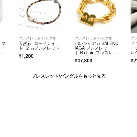
ル
ブレスレット/バングル
ブレスレット/バングル
ブ
ィフ
天然石 ロードナイ
バレンシアガ BALENC
メ
ー
ト ２㎜ブレスレット
IAGA ブレスレッ
ー
バ
ト B chain ブレスレッ
ル
¥1,200
ディ
ト メタル ゴールド レ
ル
¥47,800
¥2
ディース 送料無料
【中古】 r11359k
ブレスレット/バングルをもっと見る