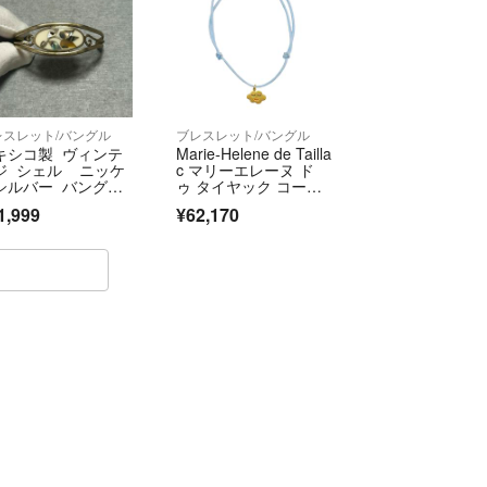
レスレット/バングル
ブレスレット/バングル
キシコ製 ヴィンテ
Marie-Helene de Tailla
ジ シェル ニッケ
c マリーエレーヌ ド
シルバー バング
ゥ タイヤック コード
 ブレスレット
ブレスレット エナメ
1,999
¥62,170
ル ラージ スリーピン
グ・クラウド ペンダ
ント 22KYG スカイブ
ルー ゴールド ブラン
ド アクセサリー ジュ
エリー【レディース】
【中古】