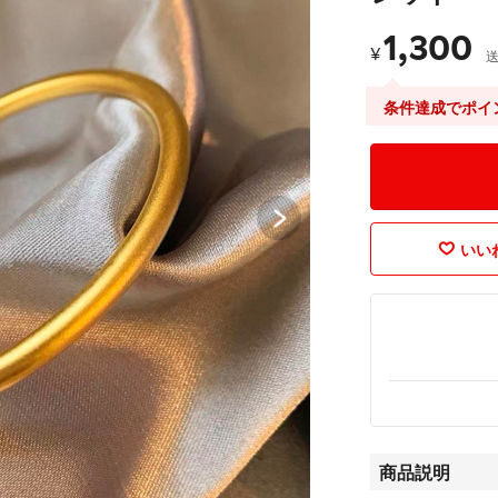
1,300
¥
条件達成でポイ
いいね
商品説明