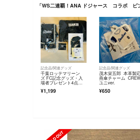
「WS二連覇！ANA ドジャース コラボ 
記念品/関連グッズ
記念品/関連グッズ
千葉ロッテマリーン
茂木栄五郎 本革製
ズ FC記念グッズ・入
燕傘チャーム CRE
場者プレゼント4点セ
ユニver.
ット
¥1,199
¥650
SOLD OUT