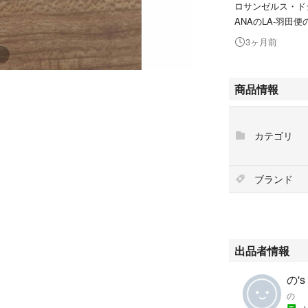
ロサンゼルス・ド
ANAのLA-羽田
3ヶ月前
商品情報
カテゴリ
ブランド
出品者情報
の's
の