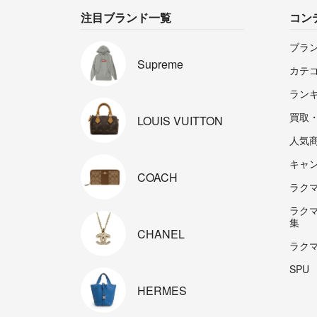
注目ブランド一覧
コン
ブラ
Supreme
カテ
ラン
買取
LOUIS
VUITTON
人気
キャ
COACH
ラクマp
ラク
集
CHANEL
ラク
SPU
HERMES