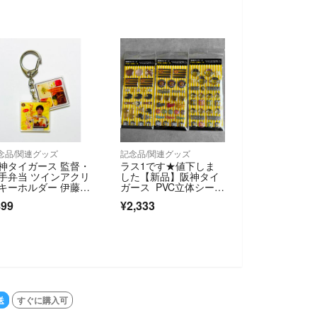
念品/関連グッズ
記念品/関連グッズ
神タイガース 監督・
ラス1です★値下しま
手弁当 ツインアクリ
した【新品】阪神タイ
キーホルダー 伊藤将
ガース PVC立体シール
3種セット ぷくぷくシ
899
¥2,333
ール
送
すぐに購入可