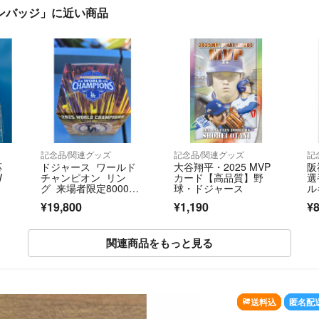
ピンバッジ」に近い商品
記念品/関連グッズ
記念品/関連グッズ
記
応
ドジャース ワールド
大谷翔平・2025 MVP
阪
W
チャンピオン リン
カード【高品質】野
選
グ 来場者限定8000
球・ドジャース
ル
個 マンシー
司
¥19,800
¥1,190
¥
関連商品をもっと見る
送料込
匿名配