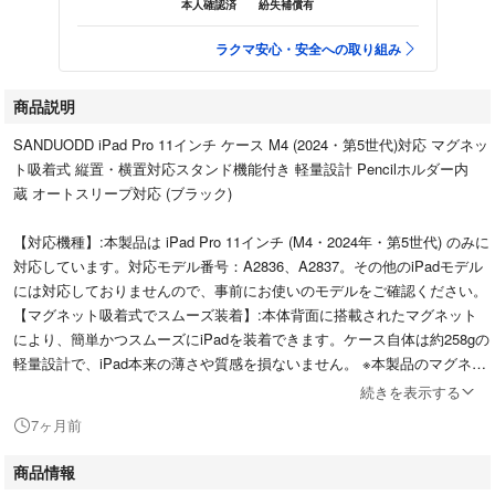
本人確認済
紛失補償有
ラクマ安心・安全への取り組み
商品説明
SANDUODD iPad Pro 11インチ ケース M4 (2024・第5世代)対応 マグネッ
ト吸着式 縦置・横置対応スタンド機能付き 軽量設計 Pencilホルダー内
蔵 オートスリープ対応 (ブラック)
【対応機種】:本製品は iPad Pro 11インチ (M4・2024年・第5世代) のみに
対応しています。対応モデル番号：A2836、A2837。その他のiPadモデル
には対応しておりませんので、事前にお使いのモデルをご確認ください。
【マグネット吸着式でスムーズ装着】:本体背面に搭載されたマグネット
により、簡単かつスムーズにiPadを装着できます。ケース自体は約258gの
軽量設計で、iPad本来の薄さや質感を損ないません。 ※本製品のマグネッ
トは、通常の使用環境下でiPadを安定保持できる程度の磁力設計となって
続きを表示する
おり、振動の激しい場面や傾斜面での使用はお控えください。
7ヶ月前
amazon価格 ￥2,999 税込
商品情報