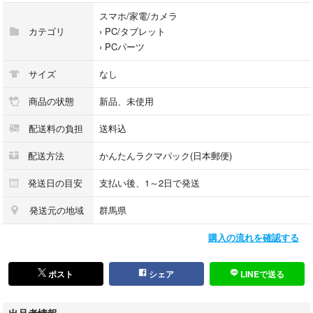
すり替え防止のため返品は受け付けておりません。
スマホ/家電/カメラ
ご了承の上ご購入くださいませ。
カテゴリ
›
PC/タブレット
即日発送。
›
PCパーツ
開封痕、使用痕等がある場合がございます。
外箱の破損や多少のビニールの破れ等は不問としております。
サイズ
なし
本商品は訳あり商品となっているため、箱が潰れている可能性がございま
す。
商品の状態
新品、未使用
通常の新品を購入するよりもお得となっておりますので、お見逃しなく
配送料の負担
送料込
1100円以上の商品はフォロー＋商品購入希望コメントで100円お値引き致
配送方法
かんたんラクマパック(日本郵便)
します。
発送方法は最安値で送るため変更になる場合もございます。
発送日の目安
支払い後、1～2日で発送
簡易包装、リサイクル資材で発送しますので完璧を求める方はご遠慮くだ
さいませ。
発送元の地域
群馬県
その分お値段の安くなっていますのでご了承の上ご購入お願いします。
購入の流れを確認する
商品のデザインや色、状態には主観を伴い表現及び受け止め方に個人差が
ございます
保管上または梱包でのシワはご了承ください
ポスト
シェア
LINEで送る
商品説明、商品画像と一部相違がある可能性があります。
プロフィールも一読、了承されてからのご購入お願いします。
出品者情報