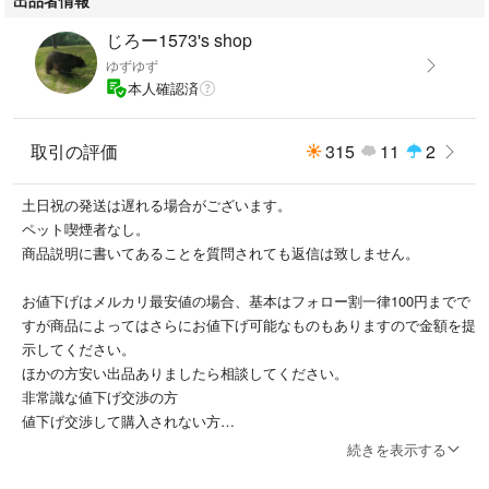
購入後のクレームは対応しかねますので上記をしっかりとご理解いした上
でのご購入をお願いします。
じろー1573's shop
ゆずゆず
本人確認済
管理用箱番号【25ｈ528】
取引の評価
315
11
2
土日祝の発送は遅れる場合がございます。
ペット喫煙者なし。
商品説明に書いてあることを質問されても返信は致しません。
お値下げはメルカリ最安値の場合、基本はフォロー割一律100円までで
すが商品によってはさらにお値下げ可能なものもありますので金額を提
示してください。
ほかの方安い出品ありましたら相談してください。
非常識な値下げ交渉の方
値下げ交渉して購入されない方
ブロックします。
続きを表示する