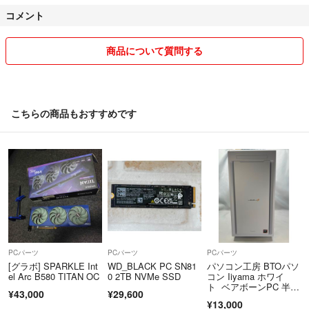
複数商品のまとめ買いの場合は商品×100円お値引き
コメント
1000円以下の商品は送料分の売上が残らないこともあるので商品×50円
引きとなります。
商品について質問する
購入前提の方で動作確認してほしい方はおっしゃっていただければでき
る限り対応はさせていただきます。一部の商品で対応できないものもあ
ります。
発送方法は最安値で送るため変更になる場合もございます。
こちらの商品もおすすめです
簡易包装、リサイクル資材で発送しますので完璧を求める方はご遠慮く
ださいませ。
発送方法によっては商品写真にある外箱などは発送しない場合がござい
ます。
その分お値段の安くなっていますのでご了承の上ご購入お願いします。
タイムセール中の商品は上記の限りではございません。
PCパーツ
PCパーツ
PCパーツ
[グラボ] SPARKLE Int
WD_BLACK PC SN81
パソコン工房 BTOパソ
el Arc B580 TITAN OC
0 2TB NVMe SSD
コン Iiyama ホワイ
ト ベアボーンPC 半完
¥43,000
¥29,600
成品
¥13,000