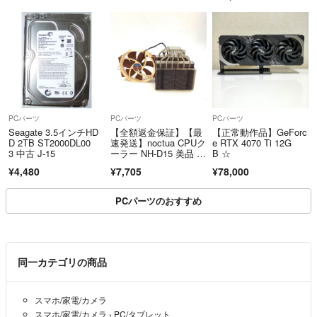
PCパーツ
PCパーツ
PCパーツ
Seagate 3.5インチHD
【全額返金保証】【最
【正常動作品】GeForc
D 2TB ST2000DL00
速発送】noctua CPUク
e RTX 4070 Ti 12G
3 中古 J-15
ーラー NH-D15 美品 動
B ☆
作確認済
¥4,480
¥7,705
¥78,000
PCパーツのおすすめ
同一カテゴリの商品
スマホ/家電/カメラ
スマホ/家電/カメラ
›
PC/タブレット