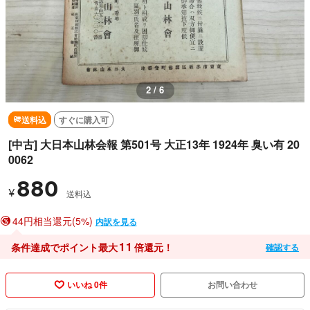
3 / 6
送料込
すぐに購入可
[中古] 大日本山林会報 第501号 大正13年 1924年 臭い有 20
0062
880
¥
送料込
44円相当還元(5%)
内訳を見る
11
条件達成でポイント最大
倍還元！
確認する
いいね 0件
お問い合わせ