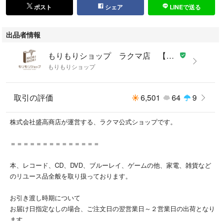
必ず写真をご確認いただき、入札のご検討をお願い致します。
ポスト
シェア
LINEで送る
あくまで中古品、現状渡しになりますので、状態に神経質な方の入札はご
遠慮ください。
出品者情報
基本的にお振込を確認した翌日発送となりますが、土・日・祝日は発送作
もりもりショップ ラクマ店 【インボイス登録事業者】
業出来ませんのでご了承ください。
もりもりショップ
お問い合わせの回答は当日に回答出来ない場合があり、翌日が土・日の場
合は月曜日、祝日の場合は次の日になる場合があります。
取引の評価
6,501
64
9
ノークレーム・ノーリターンでお願い致します。
株式会社盛高商店が運営する、ラクマ公式ショップです。
＝＝＝＝＝＝＝＝＝＝＝＝＝＝
■I■キャンセル・返品について■I■
商品説明や注意事項に記載している内容に関する返品や返金には一切お応
本、レコード、CD、DVD、ブルーレイ、ゲームの他、家電、雑貨など
え出来ません。
のリユース品全般を取り扱っております。
お引き渡し時期について
■I■落札後の取引について■I■
お届け日指定なしの場合、ご注文日の翌営業日～２営業日の出荷となり
基本的にお振込を確認した翌日発送となりますが、土・日・祝日は発送作
ます。