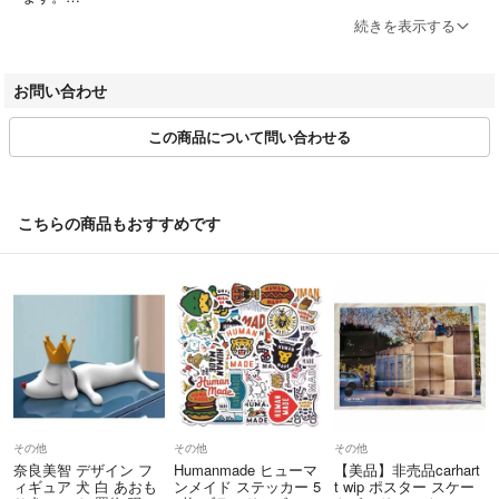
業出来ませんのでご了承ください。
お届け日指定ありの場合、あらかじめご指定いただいた日のお届け日に
続きを表示する
届くよう出荷いたしますが、入金後２営業日後の発送となる点をご考慮
購入後48時間以内にご連絡がない場合、5日以内にご入金いただけない場
いただきお届け日をご指定ください。
合は購入を取り消させて頂く場合があります。
お問い合わせ
お届け日の指定が出来ない商品がありますので、ご注文の前に商品ペー
ジの記載をご確認ください。
この商品について問い合わせる
年末年始・ゴールデンウイーク期間中は配送にお時間がかかる場合があ
■I■備考■I■
ります。
購入前に自己紹介欄閲覧頂きご検討下さい。
万が一、ご注文いただいた商品の在庫がない場合は、その旨をメールに
てご連絡後、ご注文をキャンセルさせていただき、在庫があるもののみ
こちらの商品もおすすめです
で お届けさせていただきます。
■I■同梱発送について■I■
同梱発送は対応しておりません
海外へのお届けについて
当店は海外への配送は行っておりません。日本国内の配送のみとなりま
す。
■I■発送方法■I■
岩手県より発送。
問い合わせ先
ネコポスでの発送になります。
何かご不明点ございましたら、下記までご連絡をお願いいたします。
■I■管理コード■I■
その他
その他
その他
もりもりショップ
MTBB-200062
奈良美智 デザイン フ
Humanmade ヒューマ
【美品】非売品carhart
ィギュア 犬 白 あおも
ンメイド ステッカー 5
t wip ポスター スケー
【TEL】070-8992-2883