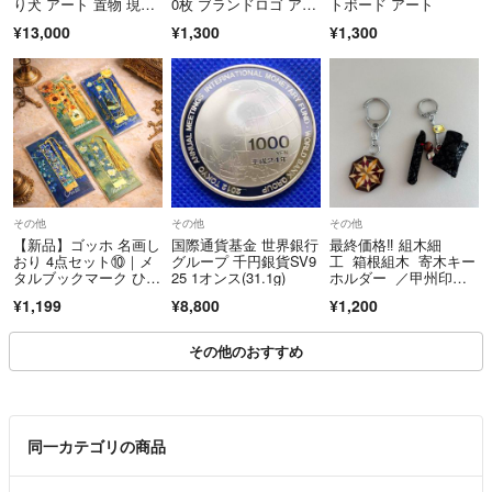
り犬 アート 置物 現代
0枚 ブランドロゴ アパ
トボード アート
【アドレス】moritakashouten@yahoo.co.jp
アート レジン ホワイ
レル
¥13,000
¥1,300
¥1,300
【住所】岩手県盛岡市流通センター北1丁目4-19
ト
【営業時間】平日10:00〜17:00 土日祝休み
＝＝＝＝＝＝＝＝＝＝＝＝＝＝
こちらのアカウントはラクマ公式パートナーの株式会社盛高商店によっ
て運営されています。
▼特商法
その他
その他
その他
https://fril.jp/ts/official/law/a013/
【新品】ゴッホ 名画し
国際通貨基金 世界銀行
最終価格‼︎ 組木細
▼返品特約
おり 4点セット⑩｜メ
グループ 千円銀貨SV9
工 箱根組木 寄木キー
タルブックマーク ひま
25 1オンス(31.1g)
ホルダー ／甲州印
https://fril.jp/ts/official/law/a013/#return_policy
わり、星月夜他
傳 印傳屋 キセルとタ
¥1,199
¥8,800
¥1,200
バコ入れ キーホルダ
ー 2個セット
その他のおすすめ
同一カテゴリの商品