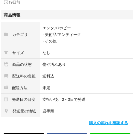
19日前
きなどのダメージがある商品です。
商品情報
細部まで完璧にはチェックしておりませんので、書き込み(ライン引き、
エンタメ/ホビー
サイン、記名等含)など、見落としの可能性が有る事をご理解頂き、ご検
カテゴリ
›
美術品/アンティーク
討下さい。
›
その他
尚、付録・付属品等がある場合は写真に写っているものが全てで、それ以
サイズ
なし
外のものは無いものとお考え下さい。
商品の状態
傷や汚れあり
商品の詳細について知りたい場合は、お問合せ下さいませ。
配送料の負担
送料込
配送方法
未定
■I■注意事項■I■
クリーニングしておりません。ホコリや汚れは現状になります。
発送日の目安
支払い後、2～3日で発送
画像にあるものが全てです。
発送元の地域
岩手県
全ての難がある部分の写真を載せきれておりませんので、文章をよくお読
購入の流れを確認する
みになり、年数の経過した品物であること、一度人の手に渡ったものであ
ることをご理解いただいた上でご入札ください。