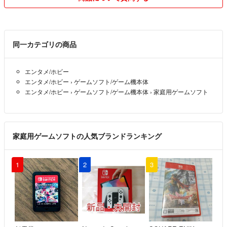
【方針】
基本的に値引きは行っておりません。（匿名配送や同梱発送などの相談
があればコメントください。）
支払いはできるだけ購入と同時にお済ませください。
同一カテゴリの商品
コメントは1日を過ぎた段階で気付いたものから削除させて頂きます。
エンタメ/ホビー
【ブログ】
エンタメ/ホビー
›
ゲームソフト/ゲーム機本体
https://www.basao830.com/
エンタメ/ホビー
›
ゲームソフト/ゲーム機本体
›
家庭用ゲームソフト
こちらのブログでは、
830のおすすめの本などを紹介していますので、
興味がありましたらご覧ください。
家庭用ゲームソフトの人気ブランドランキング
1
2
3