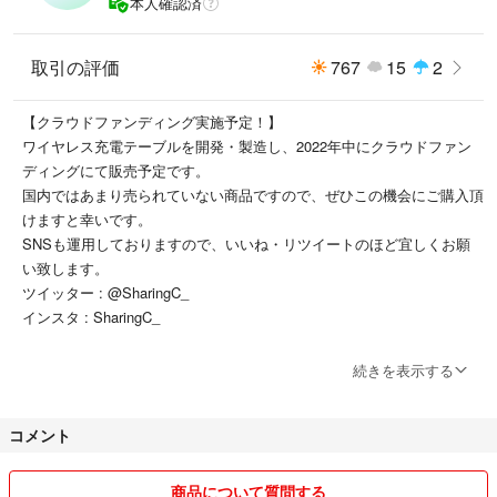
本人確認済
取引の評価
767
15
2
【クラウドファンディング実施予定！】
ワイヤレス充電テーブルを開発・製造し、2022年中にクラウドファン
ディングにて販売予定です。
国内ではあまり売られていない商品ですので、ぜひこの機会にご購入頂
けますと幸いです。
SNSも運用しておりますので、いいね・リツイートのほど宜しくお願
い致します。
ツイッター : @SharingC_
インスタ : SharingC_
【理念】
続きを表示する
全てのステークホルダーに利益のある取引を行う
特に、購入者様・販売主の両者が気持ちいい取引を行う
コメント
可能な限り最安値で取引をおこなう
《収益の1割は寄付する》
商品について質問する