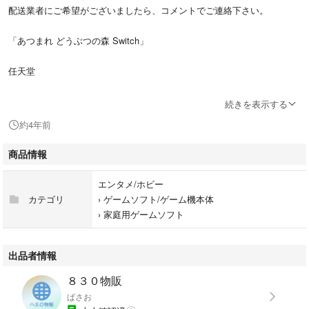
配送業者にご希望がございましたら、コメントでご連絡下さい。
「あつまれ どうぶつの森 Switch」
任天堂
#任天堂
続きを表示する
#エンタメ/ホビー
約4年前
#ゲームソフト/ゲーム機本体
#家庭用ゲームソフト
商品情報
#八三〇物販
エンタメ/ホビー
220720_383_4982_ラクマ どうぶつの森
カテゴリ
›
ゲームソフト/ゲーム機本体
›
家庭用ゲームソフト
出品者情報
８３０物販
ばさお