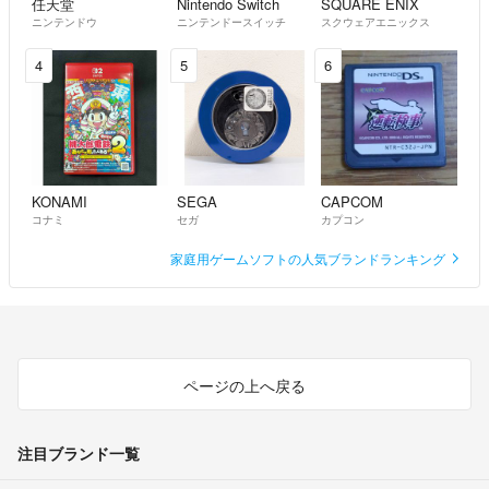
任天堂
Nintendo Switch
SQUARE ENIX
ニンテンドウ
ニンテンドースイッチ
スクウェアエニックス
4
5
6
KONAMI
SEGA
CAPCOM
コナミ
セガ
カプコン
家庭用ゲームソフトの人気ブランドランキング
ページの上へ戻る
注目ブランド一覧