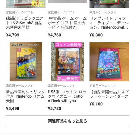
家庭用ゲームソフト
家庭用ゲームソフト
家庭用ゲームソフト
(新品)ドラゴンクエス
中古品 ゲーム ゲーム
ゼノブレイド ディフ
ト1＆2 Switch2 新品
ボーイ ソフト 星のカ
ィニティブ・エディシ
未使用未開封
ービィ 箱説付き
ョン。NintendoSwitch
2。Xenoblade switch2
¥4,799
¥4,760
¥6,300
家庭用ゲームソフト
家庭用ゲームソフト
家庭用ゲームソフト
新品未開封シュリンク
PS5版 コットン ロッ
【新品未開封品】スプ
付き Nintendo リズム
クウィズユー cotto
ラトゥーンレイダース
天国
n Rock with you
¥6,100
¥5,499
¥5,780
関連商品をもっと見る