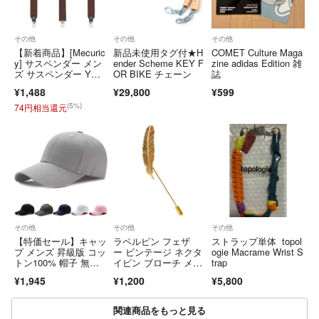
その他
その他
その他
【新着商品】[Mecuric
新品未使用タグ付★H
COMET Culture Maga
y] サスペンダー メン
ender Scheme KEY F
zine adidas Edition 雑
ズ サスペンダー Y型3
OR BIKE チェーン
誌
5m
¥1,488
¥29,800
¥599
(5%)
74円相当還元
その他
その他
その他
【特価セール】キャッ
ラペルピン フェザ
ストラップ単体 topol
プ メンズ 昇級版 コッ
ー ビンテージ ネクタ
ogie Macrame Wrist S
トン100% 帽子 無
イピン ブローチ メン
trap
地 シンプル
ズ B◎
¥1,945
¥1,200
¥5,800
関連商品をもっと見る