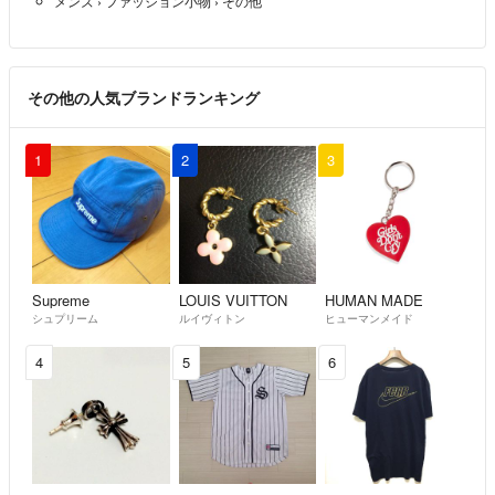
メンズ
›
ファッション小物
›
その他
その他の人気ブランドランキング
1
2
3
Supreme
LOUIS VUITTON
HUMAN MADE
シュプリーム
ルイヴィトン
ヒューマンメイド
4
5
6