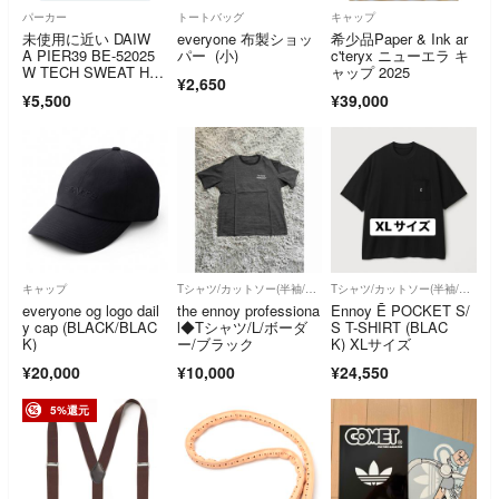
パーカー
トートバッグ
キャップ
未使用に近い DAIW
everyone 布製ショッ
希少品Paper & Ink ar
A PIER39 BE-52025
パー (小)
c'teryx ニューエラ キ
W TECH SWEAT HO
ャップ 2025
¥2,650
ODIE BLACK Mサイ
¥5,500
¥39,000
ズ
キャップ
Tシャツ/カットソー(半袖/袖なし)
Tシャツ/カットソー(半袖/袖なし)
everyone og logo dail
the ennoy professiona
Ennoy Ē POCKET S/
y cap (BLACK/BLAC
l◆Tシャツ/L/ボーダ
S T-SHIRT (BLAC
K)
ー/ブラック
K) XLサイズ
¥20,000
¥10,000
¥24,550
5%還元